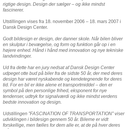
rigtige design. Design der sælger – og ikke mindst
fascinerer.
Utstillingen vises fra 18. november 2006 – 18. mars 2007 i
Dansk Design Center.
Godt bildesign er design, der danner skole. Når bilen bliver
en skulptur i bevægelse, og form og funktion går op i en
højere enhed. Hånd i hånd med innovation og nye tekniske
landvindinger.
Ud fra dette har en jury nedsat af Dansk Design Center
udpeget otte bud på biler fra de sidste 50 år, der med deres
design har været nyskabende og kendetegnende for deres
tid. For en bil er ikke alene et transportmiddel – den er
symbol på den personlige frihed, eksponent for nye
tendenser, udtryk for signalværdi og ikke mindst verdens
bedste innovation og design.
Udstillingen ”FASCINATION OF TRANSPORTATION” viser
udviklingen i bildesign gennem 50 år. Bilerne er vidt
forskellige, men fælles for dem alle er, at de på hver deres