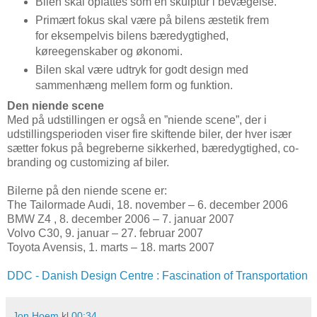
Bilen skal opfattes som en skulptur i bevægelse.
Primært fokus skal være på bilens æstetik frem
for eksempelvis bilens bæredygtighed,
køreegenskaber og økonomi.
Bilen skal være udtryk for godt design med
sammenhæng mellem form og funktion.
Den niende scene
Med på udstillingen er også en ”niende scene”, der i
udstillingsperioden viser fire skiftende biler, der hver især
sætter fokus på begreberne sikkerhed, bæredygtighed, co-
branding og customizing af biler.
Bilerne på den niende scene er:
The Tailormade Audi, 18. november – 6. december 2006
BMW Z4 , 8. december 2006 – 7. januar 2007
Volvo C30, 9. januar – 27. februar 2007
Toyota Avensis, 1. marts – 18. marts 2007
DDC - Danish Design Centre : Fascination of Transportation
Jon Hoem
kl
00:34