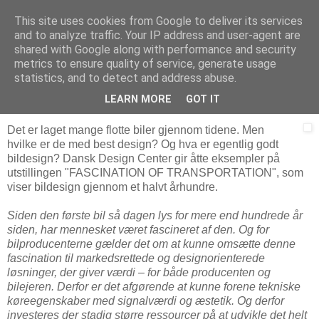
This site uses cookies from Google to deliver its services
Arkitektur & Miljøteknologi
and to analyze traffic. Your IP address and user-agent are
shared with Google along with performance and security
metrics to ensure quality of service, generate usage
statistics, and to detect and address abuse.
12 desember 2006
Fascinasjon og transport
LEARN MORE
GOT IT
Det er laget mange flotte biler gjennom tidene. Men
hvilke er de med best design? Og hva er egentlig godt
bildesign? Dansk Design Center gir åtte eksempler på
utstillingen "FASCINATION OF TRANSPORTATION", som
viser bildesign gjennom et halvt århundre.
Siden den første bil så dagen lys for mere end hundrede år
siden, har mennesket været fascineret af den. Og for
bilproducenterne gælder det om at kunne omsætte denne
fascination til markedsrettede og designorienterede
løsninger, der giver værdi – for både producenten og
bilejeren. Derfor er det afgørende at kunne forene tekniske
køreegenskaber med signalværdi og æstetik. Og derfor
investeres der stadig større ressourcer på at udvikle det helt