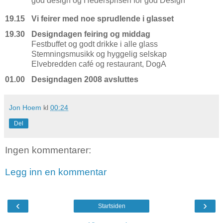
god design og Hedersprisen for god Design
19.15
Vi feirer med noe sprudlende i glasset
19.30
Designdagen feiring og middag
Festbuffet og godt drikke i alle glass
Stemningsmusikk og hyggelig selskap
Elvebredden café og restaurant, DogA
01.00
Designdagen 2008 avsluttes
Jon Hoem
kl
00:24
Del
Ingen kommentarer:
Legg inn en kommentar
‹
›
Startsiden