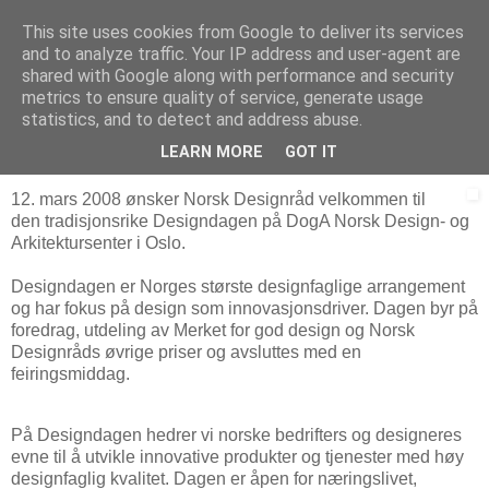
This site uses cookies from Google to deliver its services
Arkitektur & Miljøteknologi
and to analyze traffic. Your IP address and user-agent are
shared with Google along with performance and security
metrics to ensure quality of service, generate usage
statistics, and to detect and address abuse.
29 februar 2008
Designdagen 2008
LEARN MORE
GOT IT
12. mars 2008 ønsker Norsk Designråd velkommen til
den tradisjonsrike Designdagen på DogA Norsk Design- og
Arkitektursenter i Oslo.
Designdagen er Norges største designfaglige arrangement
og har fokus på design som innovasjonsdriver. Dagen byr på
foredrag, utdeling av Merket for god design og Norsk
Designråds øvrige priser og avsluttes med en
feiringsmiddag.
På Designdagen hedrer vi norske bedrifters og designeres
evne til å utvikle innovative produkter og tjenester med høy
designfaglig kvalitet. Dagen er åpen for næringslivet,