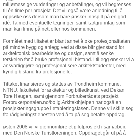
miljømessige vurderinger og anbefalinger, og vil begrenses
til én time per prosjekt. Det vil også være anledning til å
oppsøke oss dersom man bare ønsker innspill på en god
idè. Ta med eventuelle tegninger, samt kartgrunnlag som
man kan finne på nett eller hos kommunen.
Formålet med tiltaket er blant annet å øke profesjonaliteten
på mindre bygg og anlegg ved at disse blir gjenstand for
arkitektonisk bearbeidelse og design, samt å senke
terskelen for å bruke profesjonell bistand. I tillegg ønsker vi å
ansvarliggjøre og profesjonalisere arkitektstudenter, med
kyndig bistand fra profesjonelle.
Tiltaket finansieres og støttes av Trondheim kommune,
NTNU, fakultetet for arkitektur og billedkunst, ved Dekan
Tore Haugen, samt gjennom Forbrukerrådets prosjekt
Forbrukerportalen.no/bolig.Arkitekthjelpen har også en
prosjekteringsgruppe i etableringsfasen. Denne vil skille seg
fra rådgivningstjenesten ved å ta på seg betalte oppdrag.
østen 2008 vil vi gjennomføre et pilotprosjekt i samarbeid
med Den Norske Turistforeningen. Oppdraget går ut på å