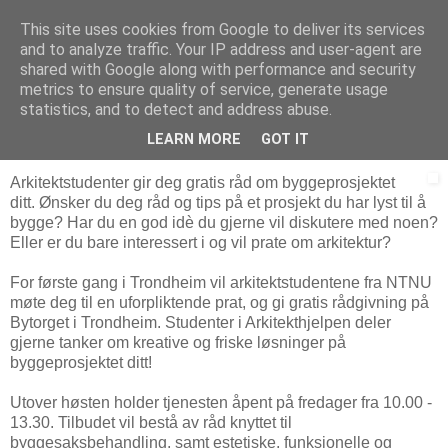
This site uses cookies from Google to deliver its services
Arkitektur & Miljøteknologi
and to analyze traffic. Your IP address and user-agent are
shared with Google along with performance and security
metrics to ensure quality of service, generate usage
statistics, and to detect and address abuse.
12 august 2008
Arkitekthjelpen
LEARN MORE
GOT IT
Arkitektstudenter gir deg gratis råd om byggeprosjektet
ditt. Ønsker du deg råd og tips på et prosjekt du har lyst til å
bygge? Har du en god idè du gjerne vil diskutere med noen?
Eller er du bare interessert i og vil prate om arkitektur?
For første gang i Trondheim vil arkitektstudentene fra NTNU
møte deg til en uforpliktende prat, og gi gratis rådgivning på
Bytorget i Trondheim. Studenter i Arkitekthjelpen deler
gjerne tanker om kreative og friske løsninger på
byggeprosjektet ditt!
Utover høsten holder tjenesten åpent på fredager fra 10.00 -
13.30. Tilbudet vil bestå av råd knyttet til
byggesaksbehandling, samt estetiske, funksjonelle og