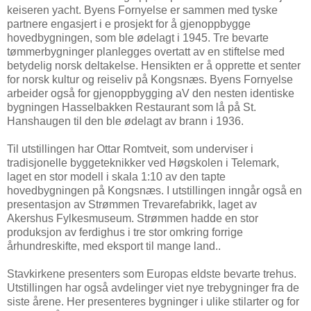
keiseren yacht. Byens Fornyelse er sammen med tyske
partnere engasjert i e prosjekt for å gjenoppbygge
hovedbygningen, som ble ødelagt i 1945. Tre bevarte
tømmerbygninger planlegges overtatt av en stiftelse med
betydelig norsk deltakelse. Hensikten er å opprette et senter
for norsk kultur og reiseliv på Kongsnæs. Byens Fornyelse
arbeider også for gjenoppbygging aV den nesten identiske
bygningen Hasselbakken Restaurant som lå på St.
Hanshaugen til den ble ødelagt av brann i 1936.
Til utstillingen har Ottar Romtveit, som underviser i
tradisjonelle byggeteknikker ved Høgskolen i Telemark,
laget en stor modell i skala 1:10 av den tapte
hovedbygningen på Kongsnæs. I utstillingen inngår også en
presentasjon av Strømmen Trevarefabrikk, laget av
Akershus Fylkesmuseum. Strømmen hadde en stor
produksjon av ferdighus i tre stor omkring forrige
århundreskifte, med eksport til mange land..
Stavkirkene presenters som Europas eldste bevarte trehus.
Utstillingen har også avdelinger viet nye trebygninger fra de
siste årene. Her presenteres bygninger i ulike stilarter og for