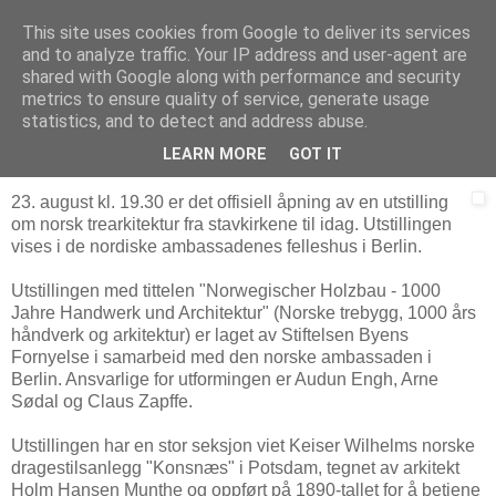
This site uses cookies from Google to deliver its services
Arkitektur & Miljøteknologi
and to analyze traffic. Your IP address and user-agent are
shared with Google along with performance and security
metrics to ensure quality of service, generate usage
statistics, and to detect and address abuse.
16 august 2006
Norske trebygg
LEARN MORE
GOT IT
23. august kl. 19.30 er det offisiell åpning av en utstilling
om norsk trearkitektur fra stavkirkene til idag. Utstillingen
vises i de nordiske ambassadenes felleshus i Berlin.
Utstillingen med tittelen "Norwegischer Holzbau - 1000
Jahre Handwerk und Architektur" (Norske trebygg, 1000 års
håndverk og arkitektur) er laget av Stiftelsen Byens
Fornyelse i samarbeid med den norske ambassaden i
Berlin. Ansvarlige for utformingen er Audun Engh, Arne
Sødal og Claus Zapffe.
Utstillingen har en stor seksjon viet Keiser Wilhelms norske
dragestilsanlegg "Konsnæs" i Potsdam, tegnet av arkitekt
Holm Hansen Munthe og oppført på 1890-tallet for å betjene