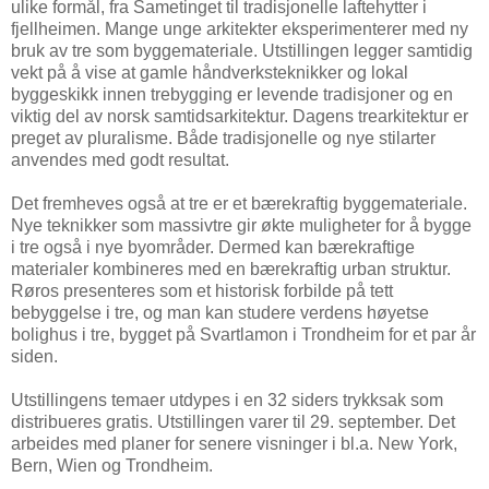
ulike formål, fra Sametinget til tradisjonelle laftehytter i
fjellheimen. Mange unge arkitekter eksperimenterer med ny
bruk av tre som byggemateriale. Utstillingen legger samtidig
vekt på å vise at gamle håndverksteknikker og lokal
byggeskikk innen trebygging er levende tradisjoner og en
viktig del av norsk samtidsarkitektur. Dagens trearkitektur er
preget av pluralisme. Både tradisjonelle og nye stilarter
anvendes med godt resultat.
Det fremheves også at tre er et bærekraftig byggemateriale.
Nye teknikker som massivtre gir økte muligheter for å bygge
i tre også i nye byområder. Dermed kan bærekraftige
materialer kombineres med en bærekraftig urban struktur.
Røros presenteres som et historisk forbilde på tett
bebyggelse i tre, og man kan studere verdens høyetse
bolighus i tre, bygget på Svartlamon i Trondheim for et par år
siden.
Utstillingens temaer utdypes i en 32 siders trykksak som
distribueres gratis. Utstillingen varer til 29. september. Det
arbeides med planer for senere visninger i bl.a. New York,
Bern, Wien og Trondheim.