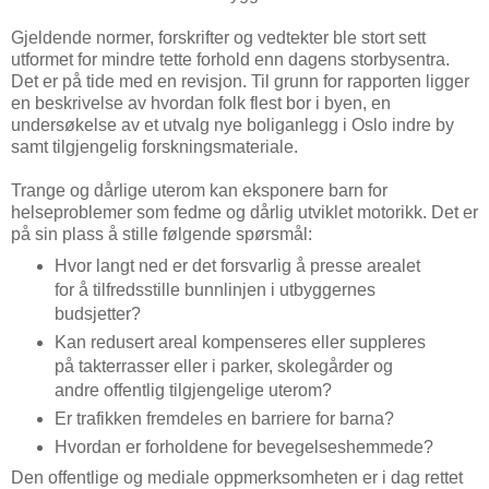
Gjeldende normer, forskrifter og vedtekter ble stort sett
utformet for mindre tette forhold enn dagens storbysentra.
Det er på tide med en revisjon. Til grunn for rapporten ligger
en beskrivelse av hvordan folk flest bor i byen, en
undersøkelse av et utvalg nye boliganlegg i Oslo indre by
samt tilgjengelig forskningsmateriale.
Trange og dårlige uterom kan eksponere barn for
helseproblemer som fedme og dårlig utviklet motorikk. Det er
på sin plass å stille følgende spørsmål:
Hvor langt ned er det forsvarlig å presse arealet
for å tilfredsstille bunnlinjen i utbyggernes
budsjetter?
Kan redusert areal kompenseres eller suppleres
på takterrasser eller i parker, skolegårder og
andre offentlig tilgjengelige uterom?
Er trafikken fremdeles en barriere for barna?
Hvordan er forholdene for bevegelseshemmede?
Den offentlige og mediale oppmerksomheten er i dag rettet