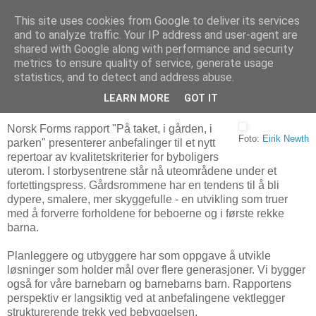
This site uses cookies from Google to deliver its services
Arkitektur & Miljøteknologi
and to analyze traffic. Your IP address and user-agent are
shared with Google along with performance and security
metrics to ensure quality of service, generate usage
statistics, and to detect and address abuse.
03 juli 2007
Om byboligenes uterom
LEARN MORE
GOT IT
Norsk Forms rapport "På taket, i gården, i
Foto:
Eirik Newth
parken" presenterer anbefalinger til et nytt
repertoar av kvalitetskriterier for byboligers
uterom. I storbysentrene står nå uteområdene under et
fortettingspress. Gårdsrommene har en tendens til å bli
dypere, smalere, mer skyggefulle - en utvikling som truer
med å forverre forholdene for beboerne og i første rekke
barna.
Planleggere og utbyggere har som oppgave å utvikle
løsninger som holder mål over flere generasjoner. Vi bygger
også for våre barnebarn og barnebarns barn. Rapportens
perspektiv er langsiktig ved at anbefalingene vektlegger
strukturerende trekk ved bebyggelsen.