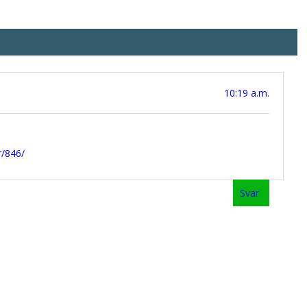
10:19 a.m.
r/846/
Svar