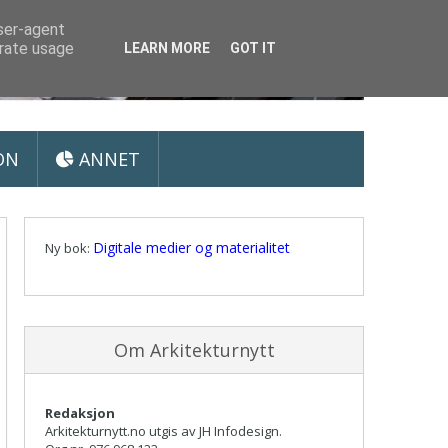
user-agent
erate usage
LEARN MORE
GOT IT
ON
ANNET
Digitale medier og materialitet
Ny bok:
Om Arkitekturnytt
Redaksjon
Arkitekturnytt.no utgis av JH Infodesign.