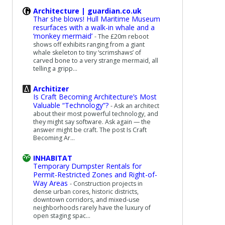
Architecture | guardian.co.uk
Thar she blows! Hull Maritime Museum
resurfaces with a walk-in whale and a
‘monkey mermaid’
-
The £20m reboot
shows off exhibits ranging from a giant
whale skeleton to tiny ‘scrimshaws’ of
carved bone to a very strange mermaid, all
telling a gripp...
Architizer
Is Craft Becoming Architecture’s Most
Valuable “Technology”?
-
Ask an architect
about their most powerful technology, and
they might say software. Ask again — the
answer might be craft. The post Is Craft
Becoming Ar...
INHABITAT
Temporary Dumpster Rentals for
Permit-Restricted Zones and Right-of-
Way Areas
-
Construction projects in
dense urban cores, historic districts,
downtown corridors, and mixed-use
neighborhoods rarely have the luxury of
open staging spac...