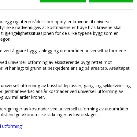
anlegg og uteområder som oppfyller kravene til universell
betyr ikke nødvendigvis at kostnadene er høye hvis kravene skal
l tilgjengelighetssituasjonen for de ulike typene bygg som er
tegori.
ne ved å gjøre bygg, anlegg og uteområder universelt utformede
ved universell utforming av eksisterende bygg rettet mot
er. Vi har lagt til grunn et beskjedent anslag på arealtap. Arealtapet
universell utforming av bussholdeplasser, gang- og sykkelveier og
er. Jernbaneverket anslår kostnader ved universell utforming av
g 8,8 milliarder kroner.
 beregninger av kostnader ved universell utforming av uteområder.
ullstendige økonomiske virkninger av lovforslaget.
l utforming
"