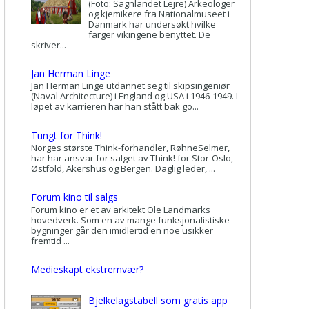
(Foto: Sagnlandet Lejre) Arkeologer
og kjemikere fra Nationalmuseet i
Danmark har undersøkt hvilke
farger vikingene benyttet. De
skriver...
Jan Herman Linge
Jan Herman Linge utdannet seg til skipsingeniør
(Naval Architecture) i England og USA i 1946-1949. I
løpet av karrieren har han stått bak go...
Tungt for Think!
Norges største Think-forhandler, RøhneSelmer,
har har ansvar for salget av Think! for Stor-Oslo,
Østfold, Akershus og Bergen. Daglig leder, ...
Forum kino til salgs
Forum kino er et av arkitekt Ole Landmarks
hovedverk. Som en av mange funksjonalistiske
bygninger går den imidlertid en noe usikker
fremtid ...
Medieskapt ekstremvær?
Bjelkelagstabell som gratis app