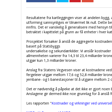
Resultatene fra kartleggingen viser at andelen bygg, 
utforming sannsynligvis er tilnærmet lik null. Dette 
innfris. Det er vanskelig å generalisere med hensyn ti
betraktet i kapittelet på grunn av få enheter i hver ka
Prosjektet forsøker å anslå de aggregerte kostnade
basert på Statsbyggs
undersøkelse og sekundærkilder. Vi anslår kostnader 
allmennheten varierer fra 14,3 til 23,4 milliarder kron
utgjør kun 1,3 milliarder kroner.
Anslag fra Statens Vegvesen viser at kostnadene ved 
fergeleier utgjør mellom 17,6 og 52,8 milliarder kron
jernbane- og t-banestasjoner til å utgjøre mellom 2 o
Det er nødvendig å påpeke at det ikke er gjort noen
Anslagene gir dermed ikke noe grunnlag for å anslå f
Les rapporten "
Kostnader og virkninger ved universel