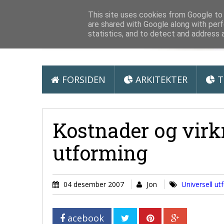
Arkitektur &
This site uses cookies from Google to d
are shared with Google along with perf
statistics, and to detect and address 
FORSIDEN
ARKITEKTER
T
Kostnader og virk
utforming
04 desember 2007
Jon
Universell ut
acebook