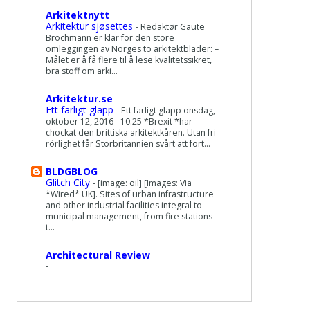
Arkitektnytt
Arkitektur sjøsettes
-
Redaktør Gaute
Brochmann er klar for den store
omleggingen av Norges to arkitektblader: –
Målet er å få flere til å lese kvalitetssikret,
bra stoff om arki...
Arkitektur.se
Ett farligt glapp
-
Ett farligt glapp onsdag,
oktober 12, 2016 - 10:25 *Brexit *har
chockat den brittiska arkitektkåren. Utan fri
rörlighet får Storbritannien svårt att fort...
BLDGBLOG
Glitch City
-
[image: oil] [Images: Via
*Wired* UK]. Sites of urban infrastructure
and other industrial facilities integral to
municipal management, from fire stations
t...
Architectural Review
-