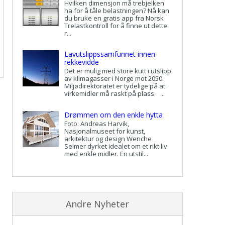
Hvilken dimensjon må trebjelken
ha for å tåle belastningen? Nå kan
du bruke en gratis app fra Norsk
Trelastkontroll for å finne ut dette
r...
Lavutslippssamfunnet innen
rekkevidde
Det er mulig med store kutt i utslipp
av klimagasser i Norge mot 2050.
Miljødirektoratet er tydelige på at
virkemidler må raskt på plass. ...
Drømmen om den enkle hytta
Foto: Andreas Harvik,
Nasjonalmuseet for kunst,
arkitektur og design Wenche
Selmer dyrket idealet om et rikt liv
med enkle midler. En utstil...
Andre Nyheter