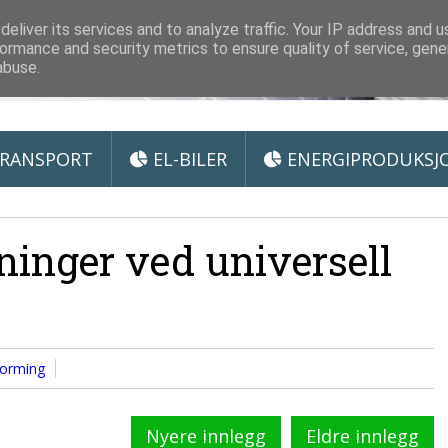
 Miljøteknologi
eliver its services and to analyze traffic. Your IP address and 
ormance and security metrics to ensure quality of service, gen
abuse.
RANSPORT
EL-BILER
ENERGIPRODUKSJ
ninger ved universell
forming
Nyere innlegg
Eldre innlegg