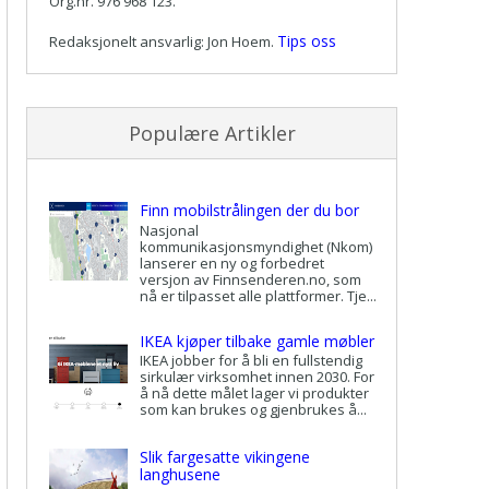
Org.nr. 976 968 123.
Tips oss
Redaksjonelt ansvarlig: Jon Hoem.
Populære Artikler
Finn mobilstrålingen der du bor
Nasjonal
kommunikasjonsmyndighet (Nkom)
lanserer en ny og forbedret
versjon av Finnsenderen.no, som
nå er tilpasset alle plattformer. Tje...
IKEA kjøper tilbake gamle møbler
IKEA jobber for å bli en fullstendig
sirkulær virksomhet innen 2030. For
å nå dette målet lager vi produkter
som kan brukes og gjenbrukes å...
Slik fargesatte vikingene
langhusene