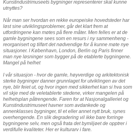
Kunstindustrimuseets bygninger representerer skal kunne
utnyttes?
Når man ser hvordan en rekke europeiske hovedsteder har
løst sine utviklingsproblemer, går det klart frem at
utfordringene kan møtes på flere måter. Men felles er at de
gamle bygningene sees som en resurs i ny sammenheng -
reorganisert og tilført det nødvendige for å kunne møte nye
situasjoner. I København, London, Berlin og Paris finner
man nye løsninger som bygger på de etablerte bygningene.
Mangel på helhet
I vår situasjon - hvor de gamle, høyverdige og arkitektonisk
sterke bygninger danner grunnlaget for utviklingen av det
nye, blir feiet ut, og hvor ingen med sikkerhet kan si hva som
vil skje med de veletablerte stedene, virker mangelen på
helhetsplan påtrengende. Faren for at Nasjonalgalleriet og
Kunstindustrimuseet havner som avdankede og
annenklasses bygninger, til et eller annet nytt bruk, synes
overhengende. En slik degradering vil ikke bare forringe
bygningene selv, men også frata det bymiljøet de opptrer i
verdifulle kvaliteter. Her er kulturarv i fare.