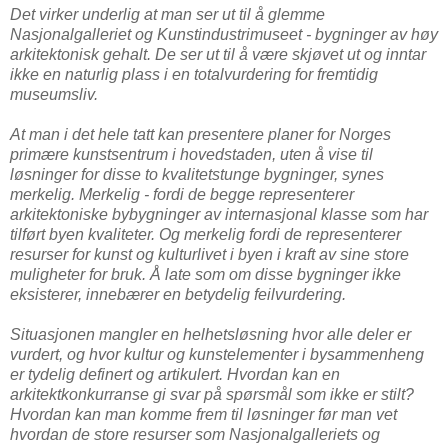
Det virker underlig at man ser ut til å glemme
Nasjonalgalleriet og Kunstindustrimuseet - bygninger av høy
arkitektonisk gehalt. De ser ut til å være skjøvet ut og inntar
ikke en naturlig plass i en totalvurdering for fremtidig
museumsliv.
At man i det hele tatt kan presentere planer for Norges
primære kunstsentrum i hovedstaden, uten å vise til
løsninger for disse to kvalitetstunge bygninger, synes
merkelig. Merkelig - fordi de begge representerer
arkitektoniske bybygninger av internasjonal klasse som har
tilført byen kvaliteter. Og merkelig fordi de representerer
resurser for kunst og kulturlivet i byen i kraft av sine store
muligheter for bruk. Å late som om disse bygninger ikke
eksisterer, innebærer en betydelig feilvurdering.
Situasjonen mangler en helhetsløsning hvor alle deler er
vurdert, og hvor kultur og kunstelementer i bysammenheng
er tydelig definert og artikulert. Hvordan kan en
arkitektkonkurranse gi svar på spørsmål som ikke er stilt?
Hvordan kan man komme frem til løsninger før man vet
hvordan de store resurser som Nasjonalgalleriets og