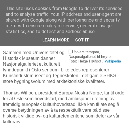
This site uses cookies from Google to deliver its services
Arkitektur & Miljøteknologi
and to analyze traffic. Your IP address and user-agent are
shared with Google along with performance and security
metrics to ensure quality of service, generate usage
statistics, and to detect and address abuse.
15 april 2009
- Kulturarv i fare
LEARN MORE
GOT IT
Sammen med Universitetet og
Universitetsgata,
Nasjonalgalleriet til høyre.
Historisk Museum danner
Foto: Helge Høifødt /
Wikipedia
Nasjonalgalleriet et kulturelt
tyngdepunkt i Oslo sentrum. Likeledes representerer
Kunstindustrimuseet og Tegneskolen - det gamle SHKS -
store bygningsvolum med arkitektoniske kvaliteter.
Thomas Willoch, president Europa Nostra Norge, tar til orde
for at Oslo som hovedstad, med ambisjoner i retning av
fremtidig europeisk kulturhovedstad, ikke kan tillate seg å
overse betydningen av å ta respektfullt vare på disse
historisk viktige by- og kulturelementene som deler av vår
kulturarv.