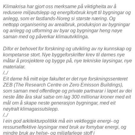
Klimakrisa har gjort oss merksame på viktigheita av å
redusere miljøutslepp og energiforbruk knytt til bygningar og
anlegg, som er fastlands-Noreg si største næring. Og
nettopp organisering av arealbruk, produksjon av bygningar
og anlegg og utforming av byar og bygningar heng nøye
saman med og påverkar klimautviklinga.
Difor er behovet for forskning og utvikling av ny kunnskap og
kompetanse stort. Nye byggeforskrifter krev til dømes nye
måtar å prosjektere og bygge på, nye tekniske løysingar, nye
materialar.
/../
Eit døme frå mitt eige fakultet er det nye forskningssenteret
ZEB (The Research Centre on Zero Emisson Buildings),
som saman med offentlege og private partnarar i løpet av dei
neste åtte åra skal satse om lag 300 millionar kroner med eit
mål om å skape neste generasjon bygningar, med eit
nøytralt klimagassutslepp.
/../
I ein god arkitekturpolitikk må ein vektleggje energi- og
ressurseffektive løysingar med bruk av fornybar energi, og
mindre bruk av helse- og miljøfarlege stoff i