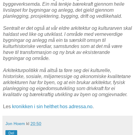
byggeverksemda. Ein må tenkje bærekraft gjennom heile
livsløpet for bygningar og anlegg, det gjeld gjennom
planlegging, prosjektering, bygging, drift og vedlikehald.
Sentralt er det også at vår eldre arkitektur og kulturarven skal
haldast ved like og utviklast. I område med verneverdige
bygningar og anlegg må ein ta særskilt omsyn til
kulturhistoriske verdiar, samstundes som at det må være
høve til transformasjon og ny bruk av eksisterande
bygningar og område.
Arkitekturpolitikk må altså ta føre seg dei kulturelle,
historiske, sosiale, miljømessige og økonomiske kvalitetane
arkitekturen har for byen, og at ein brukar arkitektur, fysisk
planlegging og eigedomsutvikling som drivkraft for ei
kvalitativ og bærekraftig utvikling av byen og omgjevnader.
Les
kronikken i sin helthet hos adressa.no
.
Jon Hoem
kl
20:50
Del