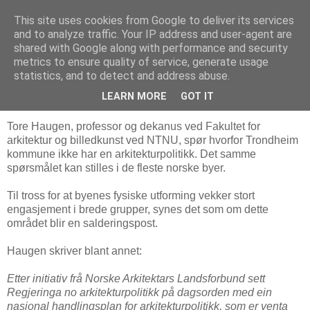
This site uses cookies from Google to deliver its services
Arkitektur & Miljøteknologi
and to analyze traffic. Your IP address and user-agent are
shared with Google along with performance and security
metrics to ensure quality of service, generate usage
statistics, and to detect and address abuse.
27 mai 2009
Savner arkitekturpolitikk for byen
LEARN MORE
GOT IT
Tore Haugen, professor og dekanus ved Fakultet for
arkitektur og billedkunst ved NTNU, spør hvorfor Trondheim
kommune ikke har en arkitekturpolitikk. Det samme
spørsmålet kan stilles i de fleste norske byer.
Til tross for at byenes fysiske utforming vekker stort
engasjement i brede grupper, synes det som om dette
området blir en salderingspost.
Haugen skriver blant annet:
Etter initiativ frå Norske Arkitektars Landsforbund sett
Regjeringa no arkitekturpolitikk på dagsorden med ein
nasjonal handlingsplan for arkitekturpolitikk, som er venta