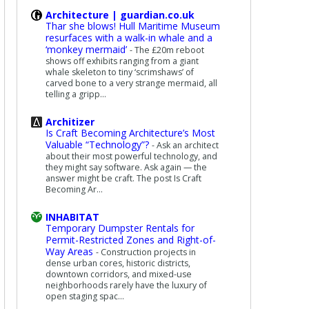
Architecture | guardian.co.uk
Thar she blows! Hull Maritime Museum
resurfaces with a walk-in whale and a
‘monkey mermaid’
-
The £20m reboot
shows off exhibits ranging from a giant
whale skeleton to tiny ‘scrimshaws’ of
carved bone to a very strange mermaid, all
telling a gripp...
Architizer
Is Craft Becoming Architecture’s Most
Valuable “Technology”?
-
Ask an architect
about their most powerful technology, and
they might say software. Ask again — the
answer might be craft. The post Is Craft
Becoming Ar...
INHABITAT
Temporary Dumpster Rentals for
Permit-Restricted Zones and Right-of-
Way Areas
-
Construction projects in
dense urban cores, historic districts,
downtown corridors, and mixed-use
neighborhoods rarely have the luxury of
open staging spac...