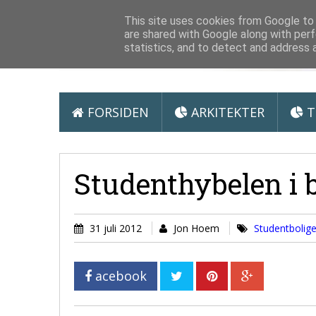
Arkitektur &
This site uses cookies from Google to d
are shared with Google along with perf
statistics, and to detect and address 
FORSIDEN
ARKITEKTER
T
Studenthybelen i 
31 juli 2012
Jon Hoem
Studentbolige
acebook