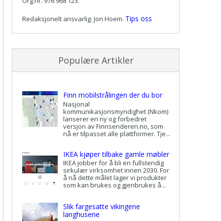
Org.nr. 976 968 123.
Tips oss
Redaksjonelt ansvarlig: Jon Hoem.
Populære Artikler
Finn mobilstrålingen der du bor
Nasjonal
kommunikasjonsmyndighet (Nkom)
lanserer en ny og forbedret
versjon av Finnsenderen.no, som
nå er tilpasset alle plattformer. Tje...
IKEA kjøper tilbake gamle møbler
IKEA jobber for å bli en fullstendig
sirkulær virksomhet innen 2030. For
å nå dette målet lager vi produkter
som kan brukes og gjenbrukes å...
Slik fargesatte vikingene
langhusene