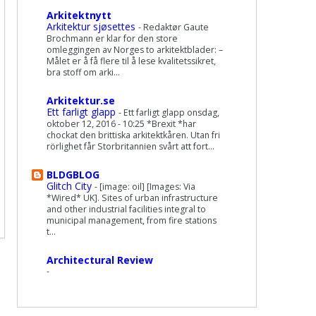
Arkitektnytt
Arkitektur sjøsettes
-
Redaktør Gaute
Brochmann er klar for den store
omleggingen av Norges to arkitektblader: –
Målet er å få flere til å lese kvalitetssikret,
bra stoff om arki...
Arkitektur.se
Ett farligt glapp
-
Ett farligt glapp onsdag,
oktober 12, 2016 - 10:25 *Brexit *har
chockat den brittiska arkitektkåren. Utan fri
rörlighet får Storbritannien svårt att fort...
BLDGBLOG
Glitch City
-
[image: oil] [Images: Via
*Wired* UK]. Sites of urban infrastructure
and other industrial facilities integral to
municipal management, from fire stations
t...
Architectural Review
-