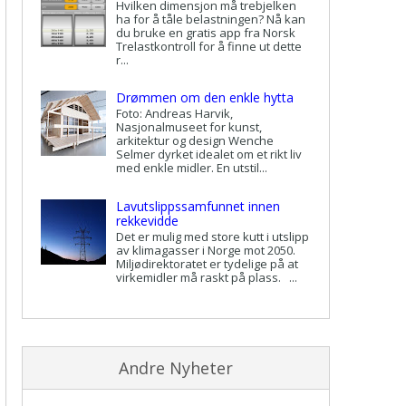
Hvilken dimensjon må trebjelken
ha for å tåle belastningen? Nå kan
du bruke en gratis app fra Norsk
Trelastkontroll for å finne ut dette
r...
Drømmen om den enkle hytta
Foto: Andreas Harvik,
Nasjonalmuseet for kunst,
arkitektur og design Wenche
Selmer dyrket idealet om et rikt liv
med enkle midler. En utstil...
Lavutslippssamfunnet innen
rekkevidde
Det er mulig med store kutt i utslipp
av klimagasser i Norge mot 2050.
Miljødirektoratet er tydelige på at
virkemidler må raskt på plass. ...
Andre Nyheter