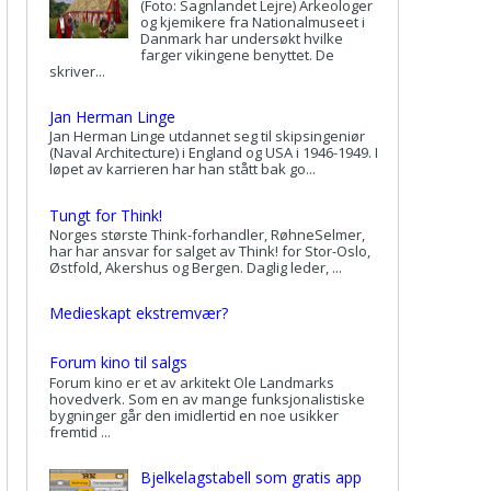
(Foto: Sagnlandet Lejre) Arkeologer
og kjemikere fra Nationalmuseet i
Danmark har undersøkt hvilke
farger vikingene benyttet. De
skriver...
Jan Herman Linge
Jan Herman Linge utdannet seg til skipsingeniør
(Naval Architecture) i England og USA i 1946-1949. I
løpet av karrieren har han stått bak go...
Tungt for Think!
Norges største Think-forhandler, RøhneSelmer,
har har ansvar for salget av Think! for Stor-Oslo,
Østfold, Akershus og Bergen. Daglig leder, ...
Medieskapt ekstremvær?
Forum kino til salgs
Forum kino er et av arkitekt Ole Landmarks
hovedverk. Som en av mange funksjonalistiske
bygninger går den imidlertid en noe usikker
fremtid ...
Bjelkelagstabell som gratis app