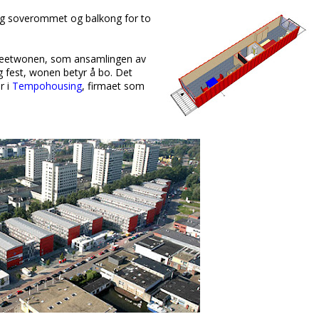
g soverommet og balkong for to
i Keetwonen, som ansamlingen av
og fest, wonen betyr å bo. Det
r i
Tempohousing
, firmaet som