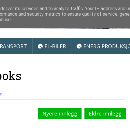
 Miljøteknologi
eliver its services and to analyze traffic. Your IP address and 
ormance and security metrics to ensure quality of service, gen
abuse.
RANSPORT
EL-BILER
ENERGIPRODUKSJ
boks
r
Nyere innlegg
Eldre innlegg