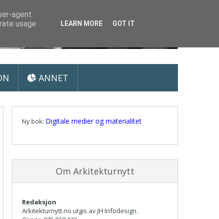
user-agent
erate usage
LEARN MORE
GOT IT
ON
ANNET
Digitale medier og materialitet
Ny bok:
Om Arkitekturnytt
Redaksjon
Arkitekturnytt.no utgis av JH Infodesign.