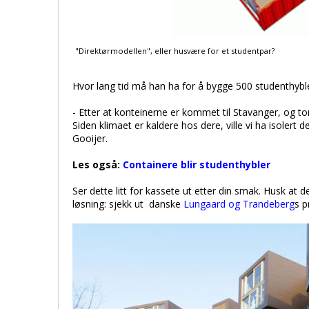
"Direktørmodellen", eller husvære for et studentpar?
Hvor lang tid må han ha for å bygge 500 studenthyble
- Etter at konteinerne er kommet til Stavanger, og t
Siden klimaet er kaldere hos dere, ville vi ha isolert d
Gooijer.
Les også:
Containere blir studenthybler
Ser dette litt for kassete ut etter din smak. Husk at
løsning: sjekk ut danske
Lungaard og Trandeberg
s p