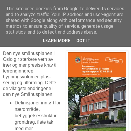
This site uses cookies from Google to deliver its services
Arkitektur & Miljøteknologi
and to analyze traffic. Your IP address and user-agent are
shared with Google along with performance and security
metrics to ensure quality of service, generate usage
statistics, and to detect and address abuse.
20 januar 2014
Småhusplanen i Oslo
LEARN MORE
GOT IT
Den nye småhusplanen i
Oslo gir sterkere vern av
trær og mer presise krav til
terreng­inngrep,
bygningsvolumer, plas­
sering og utforming. Dette
de viktigste endringene i
den nye Småhusplanen:
Definisjoner innført for
nærområde,
bebyggelsesstruktur,
grøntdrag, flate tak
med mer.