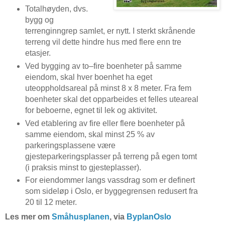
Totalhøyden, dvs.
bygg og
terrenginngrep samlet, er nytt. I sterkt skrånende
terreng vil dette hindre hus med flere enn tre
etasjer.
Ved bygging av to–fire boenheter på samme
eiendom, skal hver boenhet ha eget
uteoppholdsareal på minst 8 x 8 meter. Fra fem
boenheter skal det opparbeides et felles uteareal
for beboerne, egnet til lek og aktivitet.
Ved etablering av fire eller flere boenheter på
samme eiendom, skal minst 25 % av
parkeringsplassene være
gjesteparkeringsplasser på terreng på egen tomt
(i praksis minst to gjesteplasser).
For eiendommer langs vassdrag som er definert
som sideløp i Oslo, er byggegrensen redusert fra
20 til 12 meter.
Les mer om
Småhusplanen
, via
ByplanOslo