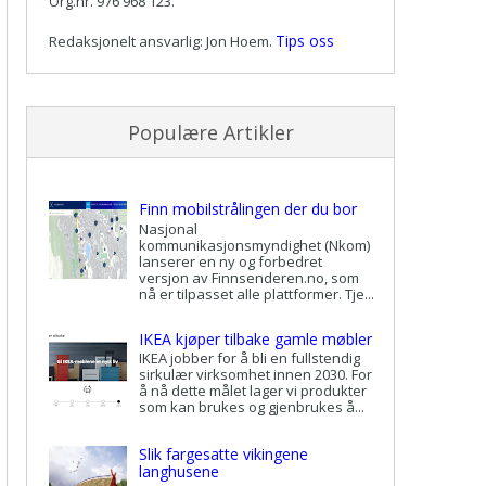
Org.nr. 976 968 123.
Tips oss
Redaksjonelt ansvarlig: Jon Hoem.
Populære Artikler
Finn mobilstrålingen der du bor
Nasjonal
kommunikasjonsmyndighet (Nkom)
lanserer en ny og forbedret
versjon av Finnsenderen.no, som
nå er tilpasset alle plattformer. Tje...
IKEA kjøper tilbake gamle møbler
IKEA jobber for å bli en fullstendig
sirkulær virksomhet innen 2030. For
å nå dette målet lager vi produkter
som kan brukes og gjenbrukes å...
Slik fargesatte vikingene
langhusene