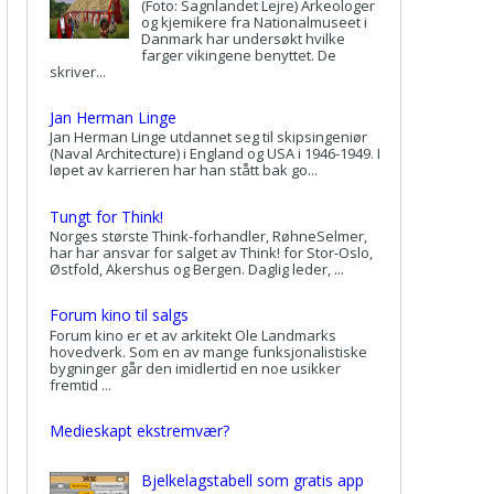
(Foto: Sagnlandet Lejre) Arkeologer
og kjemikere fra Nationalmuseet i
Danmark har undersøkt hvilke
farger vikingene benyttet. De
skriver...
Jan Herman Linge
Jan Herman Linge utdannet seg til skipsingeniør
(Naval Architecture) i England og USA i 1946-1949. I
løpet av karrieren har han stått bak go...
Tungt for Think!
Norges største Think-forhandler, RøhneSelmer,
har har ansvar for salget av Think! for Stor-Oslo,
Østfold, Akershus og Bergen. Daglig leder, ...
Forum kino til salgs
Forum kino er et av arkitekt Ole Landmarks
hovedverk. Som en av mange funksjonalistiske
bygninger går den imidlertid en noe usikker
fremtid ...
Medieskapt ekstremvær?
Bjelkelagstabell som gratis app