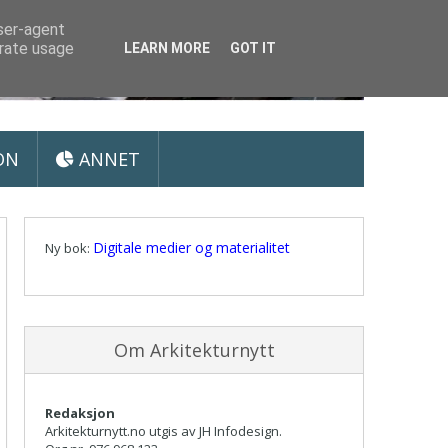
user-agent
erate usage
LEARN MORE
GOT IT
ON
ANNET
Digitale medier og materialitet
Ny bok:
Om Arkitekturnytt
Redaksjon
Arkitekturnytt.no utgis av JH Infodesign.