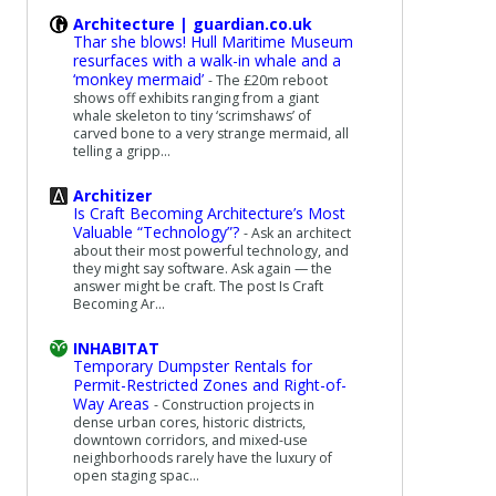
Architecture | guardian.co.uk
Thar she blows! Hull Maritime Museum
resurfaces with a walk-in whale and a
‘monkey mermaid’
-
The £20m reboot
shows off exhibits ranging from a giant
whale skeleton to tiny ‘scrimshaws’ of
carved bone to a very strange mermaid, all
telling a gripp...
Architizer
Is Craft Becoming Architecture’s Most
Valuable “Technology”?
-
Ask an architect
about their most powerful technology, and
they might say software. Ask again — the
answer might be craft. The post Is Craft
Becoming Ar...
INHABITAT
Temporary Dumpster Rentals for
Permit-Restricted Zones and Right-of-
Way Areas
-
Construction projects in
dense urban cores, historic districts,
downtown corridors, and mixed-use
neighborhoods rarely have the luxury of
open staging spac...