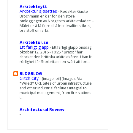
Arkitektnytt
Arkitektur sjøsettes
-
Redaktør Gaute
Brochmann er klar for den store
omleggingen av Norges to arkitektblader: –
Målet er å få flere til å lese kvalitetssikret,
bra stoff om arki...
Arkitektur.se
Ett farligt glapp
-
Ett farligt glapp onsdag,
oktober 12, 2016 - 10:25 *Brexit *har
chockat den brittiska arkitektkåren. Utan fri
rörlighet får Storbritannien svårt att fort...
BLDGBLOG
Glitch City
-
[image: oil] [Images: Via
*Wired* UK]. Sites of urban infrastructure
and other industrial facilities integral to
municipal management, from fire stations
t...
Architectural Review
-