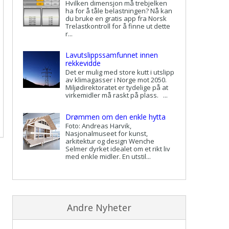
Hvilken dimensjon må trebjelken
ha for å tåle belastningen? Nå kan
du bruke en gratis app fra Norsk
Trelastkontroll for å finne ut dette
r...
Lavutslippssamfunnet innen
rekkevidde
Det er mulig med store kutt i utslipp
av klimagasser i Norge mot 2050.
Miljødirektoratet er tydelige på at
virkemidler må raskt på plass. ...
Drømmen om den enkle hytta
Foto: Andreas Harvik,
Nasjonalmuseet for kunst,
arkitektur og design Wenche
Selmer dyrket idealet om et rikt liv
med enkle midler. En utstil...
Andre Nyheter