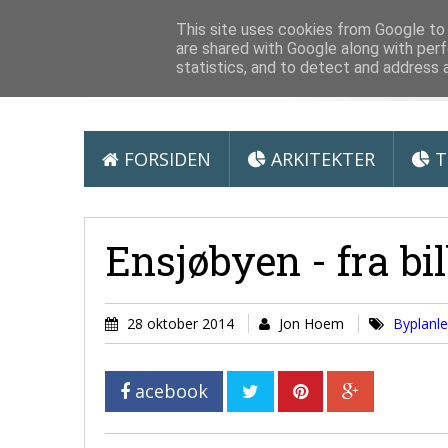
Arkitektur &
This site uses cookies from Google to d
are shared with Google along with perf
statistics, and to detect and address 
FORSIDEN
ARKITEKTER
T
Ensjøbyen - fra bil
28 oktober 2014
Jon Hoem
Byplanl
acebook