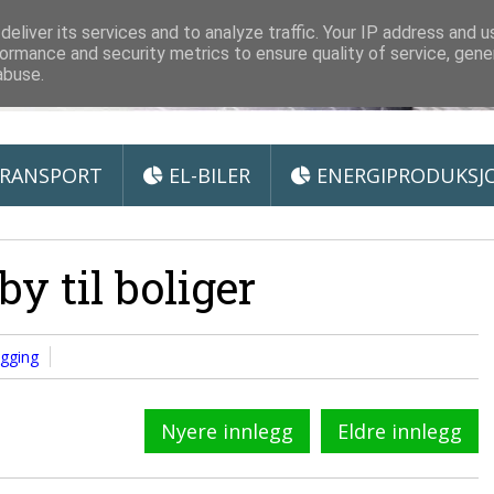
 Miljøteknologi
eliver its services and to analyze traffic. Your IP address and 
ormance and security metrics to ensure quality of service, gen
abuse.
RANSPORT
EL-BILER
ENERGIPRODUKSJ
by til boliger
egging
Nyere innlegg
Eldre innlegg