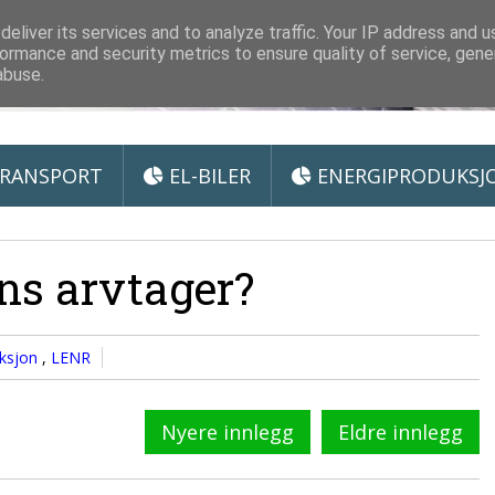
 Miljøteknologi
eliver its services and to analyze traffic. Your IP address and 
ormance and security metrics to ensure quality of service, gen
abuse.
RANSPORT
EL-BILER
ENERGIPRODUKSJ
ens arvtager?
uksjon
,
LENR
Nyere innlegg
Eldre innlegg