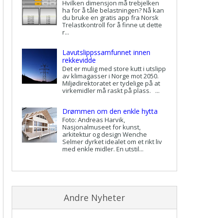
Hvilken dimensjon må trebjelken
ha for å tåle belastningen? Nå kan
du bruke en gratis app fra Norsk
Trelastkontroll for å finne ut dette
r...
Lavutslippssamfunnet innen
rekkevidde
Det er mulig med store kutt i utslipp
av klimagasser i Norge mot 2050.
Miljødirektoratet er tydelige på at
virkemidler må raskt på plass. ...
Drømmen om den enkle hytta
Foto: Andreas Harvik,
Nasjonalmuseet for kunst,
arkitektur og design Wenche
Selmer dyrket idealet om et rikt liv
med enkle midler. En utstil...
Andre Nyheter