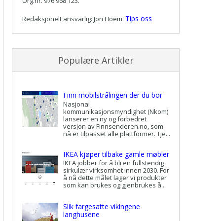
Org.nr. 976 968 123.
Tips oss
Redaksjonelt ansvarlig: Jon Hoem.
Populære Artikler
Finn mobilstrålingen der du bor
Nasjonal
kommunikasjonsmyndighet (Nkom)
lanserer en ny og forbedret
versjon av Finnsenderen.no, som
nå er tilpasset alle plattformer. Tje...
IKEA kjøper tilbake gamle møbler
IKEA jobber for å bli en fullstendig
sirkulær virksomhet innen 2030. For
å nå dette målet lager vi produkter
som kan brukes og gjenbrukes å...
Slik fargesatte vikingene
langhusene