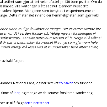
 lokal tetthet som gjør at det veier ufattelige 130 tonn pr. liter. Om du
skapet, ville kartongen slått seg hull gjennom huset ditt
 enn solens kjerne. Mengdene som benyttes i eksperimentene er
ig tunge. Dette materialet inneholder hemmeligheten som gjør kald
oner siden mulige feilkilder er mange. Det er overraskende lite
ører rundt i verden forsker på. Veldig mye av forskningen vi
oseforskning». Kanskje petroleumskrisen vil få Norge til å våkne?
. På 50 år har vi mennesker forurenset like mye som gjennom hele
nnen energi må løses ved at vi undersøker flere alternativer,
 av kald fusjon:
 Alamos National Labs, og har skrevet
to bøker
om funnene
å finne på
her
, og mange av de seriøse forskerne samler seg
r ut til å følge
dette nettstedet
.