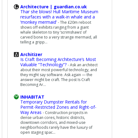
Architecture | guardian.co.uk
Thar she blows! Hull Maritime Museum
resurfaces with a walk-in whale and a
‘monkey mermaid’
-
The £20m reboot
shows off exhibits ranging from a giant
whale skeleton to tiny ‘scrimshaws’ of
carved bone to a very strange mermaid, all
telling a gripp...
Architizer
Is Craft Becoming Architecture’s Most
Valuable “Technology”?
-
Ask an architect
about their most powerful technology, and
they might say software. Ask again — the
answer might be craft. The post Is Craft
Becoming Ar...
INHABITAT
Temporary Dumpster Rentals for
Permit-Restricted Zones and Right-of-
Way Areas
-
Construction projects in
dense urban cores, historic districts,
downtown corridors, and mixed-use
neighborhoods rarely have the luxury of
open staging spac...