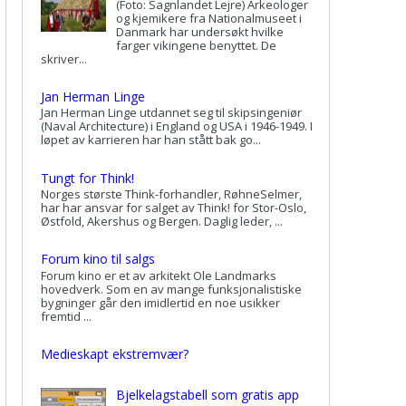
(Foto: Sagnlandet Lejre) Arkeologer
og kjemikere fra Nationalmuseet i
Danmark har undersøkt hvilke
farger vikingene benyttet. De
skriver...
Jan Herman Linge
Jan Herman Linge utdannet seg til skipsingeniør
(Naval Architecture) i England og USA i 1946-1949. I
løpet av karrieren har han stått bak go...
Tungt for Think!
Norges største Think-forhandler, RøhneSelmer,
har har ansvar for salget av Think! for Stor-Oslo,
Østfold, Akershus og Bergen. Daglig leder, ...
Forum kino til salgs
Forum kino er et av arkitekt Ole Landmarks
hovedverk. Som en av mange funksjonalistiske
bygninger går den imidlertid en noe usikker
fremtid ...
Medieskapt ekstremvær?
Bjelkelagstabell som gratis app