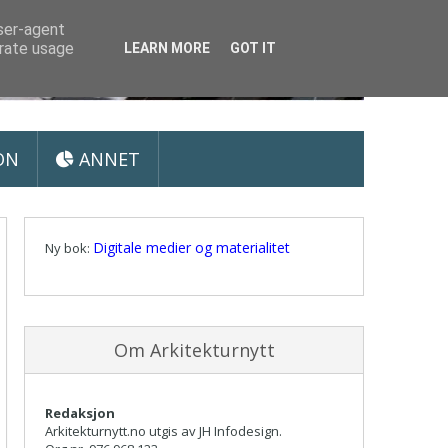
user-agent
erate usage
LEARN MORE
GOT IT
ON
ANNET
Digitale medier og materialitet
Ny bok:
Om Arkitekturnytt
Redaksjon
Arkitekturnytt.no utgis av JH Infodesign.