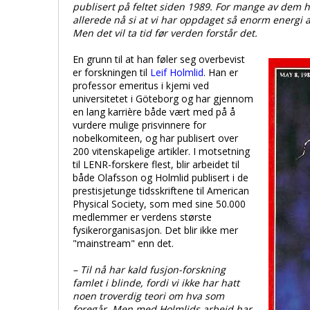
publisert på feltet siden 1989. For mange av dem h
allerede nå si at vi har oppdaget så enorm energi a
Men det vil ta tid før verden forstår det.
En grunn til at han føler seg overbevist
er forskningen til
Leif Holmlid
. Han er
professor emeritus i kjemi ved
universitetet i Göteborg og har gjennom
en lang karrière både vært med på å
vurdere mulige prisvinnere for
nobelkomiteen, og har publisert over
200 vitenskapelige artikler. I motsetning
til LENR-forskere flest, blir arbeidet til
både Olafsson og Holmlid publisert i de
prestisjetunge tidsskriftene til American
Physical Society, som med sine 50.000
medlemmer er verdens største
fysikerorganisasjon. Det blir ikke mer
"mainstream" enn det.
– Til nå har kald fusjon-forskning
famlet i blinde, fordi vi ikke har hatt
noen troverdig teori om hva som
foregår. Men med Holmlids arbeid har