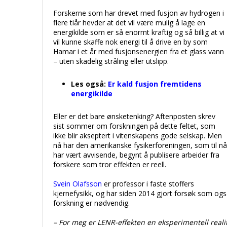
Forskerne som har drevet med fusjon av hydrogen i
flere tiår hevder at det vil være mulig å lage en
energikilde som er så enormt kraftig og så billig at vi
vil kunne skaffe nok energi til å drive en by som
Hamar i et år med fusjonsenergien fra et glass vann
– uten skadelig stråling eller utslipp.
Les også:
Er kald fusjon fremtidens
energikilde
Eller er det bare ønsketenking? Aftenposten skrev
sist sommer om forskningen på dette feltet, som
ikke blir akseptert i vitenskapens gode selskap. Men
nå har den amerikanske fysikerforeningen, som til nå
har vært avvisende, begynt å publisere arbeider fra
forskere som tror effekten er reell.
Svein Olafsson
er professor i faste stoffers
kjernefysikk, og har siden 2014 gjort forsøk som også
forskning er nødvendig.
– For meg er LENR-effekten en eksperimentell realit