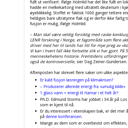
fullt ut verifisert. Ifølge Holmlid har det like fullt en
hadde en melkekartong med ultratett deuterium i kjøle
øyeblikkelig. Stoffet er faktisk 1000 ganger tettere
heldigvis bare ultratynne flak og er derfor ikke farl
fusjon er mulig, ifølge Holmlid.
– Man skal være veldig forsiktig med raske konklusj
LENR forskning i Norge, et fagområde som flere akt
driver med her til lands har litt for mye preg av «k
Vi kan i hvert fall ikke fortsette slik vi har gjort
menneskehetens historie. Fremtidens utfordringer i
også de kontroversielle,
sier Dag Zeiner-Gundersen.
Aftenposten har skrevet flere saker om ulike aspekter
Er kald fusjon løsningen på klimakrisen?
– Produserer allerede energi fra «umulig kilde»
1 glass vann = energi til Hamar i et helt år?
Ph.D. Edmund Storms har jobbet i 34 år på Los
som er kjent til nå.
Er du interessert i vitenskapen bak, er det mer 
på
denne konferansen
.
Mange av dem som er overbevist om effekten, se