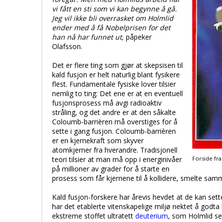
vi fått en sti som vi kan begynne å gå.
Jeg vil ikke bli overrasket om Holmlid
ender med å få Nobelprisen for det
han nå har funnet ut,
påpeker
Olafsson.
Det er flere ting som gjør at skepsisen til
kald fusjon er helt naturlig blant fysikere
flest. Fundamentale fysiske lover tilsier
nemlig to ting: Det ene er at en eventuell
fusjonsprosess må avgi radioaktiv
stråling, og det andre er at den såkalte
Coloumb-barrièren må overstiges for å
sette i gang fusjon. Coloumb-barrièren
er en kjernekraft som skyver
atomkjerner fra hverandre. Tradisjonell
teori tilsier at man må opp i energinivåer
Forside fra
på millioner av grader for å starte en
prosess som får kjernene til å kollidere, smelte sa
Kald fusjon-forskere har årevis hevdet at de kan sett
har det etablerte vitenskapelige miljø nektet å godta
ekstreme stoffet ultratett
deuterium
, som Holmlid se