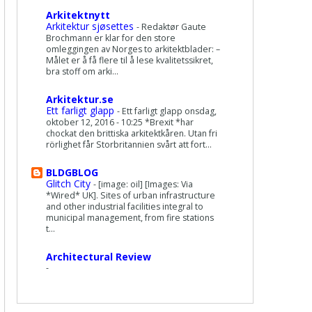
Arkitektnytt
Arkitektur sjøsettes
-
Redaktør Gaute
Brochmann er klar for den store
omleggingen av Norges to arkitektblader: –
Målet er å få flere til å lese kvalitetssikret,
bra stoff om arki...
Arkitektur.se
Ett farligt glapp
-
Ett farligt glapp onsdag,
oktober 12, 2016 - 10:25 *Brexit *har
chockat den brittiska arkitektkåren. Utan fri
rörlighet får Storbritannien svårt att fort...
BLDGBLOG
Glitch City
-
[image: oil] [Images: Via
*Wired* UK]. Sites of urban infrastructure
and other industrial facilities integral to
municipal management, from fire stations
t...
Architectural Review
-