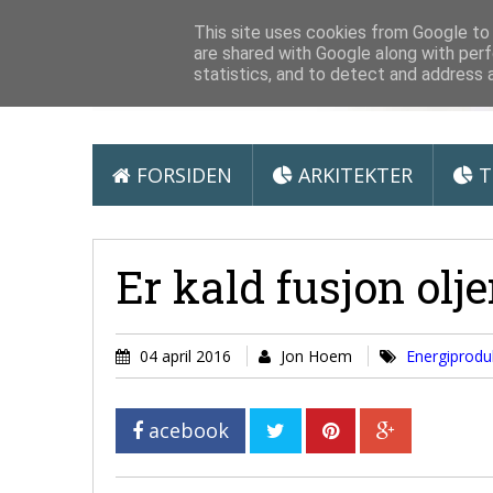
Arkitektur &
This site uses cookies from Google to d
are shared with Google along with perf
statistics, and to detect and address 
FORSIDEN
ARKITEKTER
T
Er kald fusjon olj
04 april 2016
Jon Hoem
Energiprod
acebook