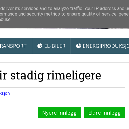
 Miljøteknologi
eliver its services and to analyze traffic. Your IP address and 
ormance and security metrics to ensure quality of service, gen
abuse.
RANSPORT
EL-BILER
ENERGIPRODUKSJ
ir stadig rimeligere
ksjon
Nyere innlegg
Eldre innlegg