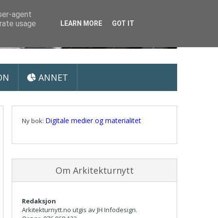
user-agent
erate usage
LEARN MORE
GOT IT
ON
ANNET
Digitale medier og materialitet
Ny bok:
Om Arkitekturnytt
Redaksjon
Arkitekturnytt.no utgis av JH Infodesign.