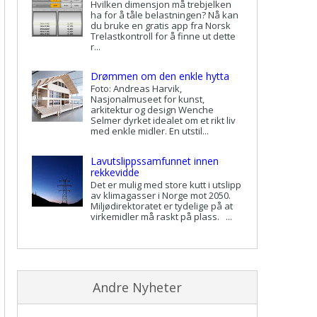
Hvilken dimensjon må trebjelken
ha for å tåle belastningen? Nå kan
du bruke en gratis app fra Norsk
Trelastkontroll for å finne ut dette
r...
Drømmen om den enkle hytta
Foto: Andreas Harvik,
Nasjonalmuseet for kunst,
arkitektur og design Wenche
Selmer dyrket idealet om et rikt liv
med enkle midler. En utstil...
Lavutslippssamfunnet innen
rekkevidde
Det er mulig med store kutt i utslipp
av klimagasser i Norge mot 2050.
Miljødirektoratet er tydelige på at
virkemidler må raskt på plass. ...
Andre Nyheter