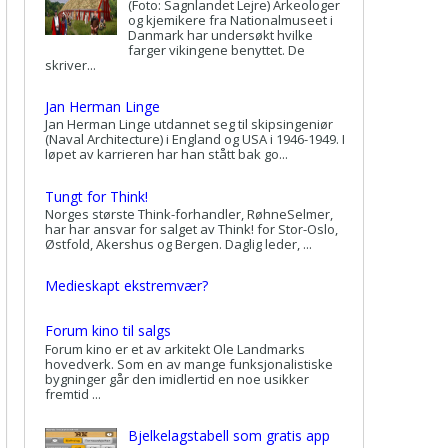
(Foto: Sagnlandet Lejre) Arkeologer
og kjemikere fra Nationalmuseet i
Danmark har undersøkt hvilke
farger vikingene benyttet. De
skriver...
Jan Herman Linge
Jan Herman Linge utdannet seg til skipsingeniør
(Naval Architecture) i England og USA i 1946-1949. I
løpet av karrieren har han stått bak go...
Tungt for Think!
Norges største Think-forhandler, RøhneSelmer,
har har ansvar for salget av Think! for Stor-Oslo,
Østfold, Akershus og Bergen. Daglig leder, ...
Medieskapt ekstremvær?
Forum kino til salgs
Forum kino er et av arkitekt Ole Landmarks
hovedverk. Som en av mange funksjonalistiske
bygninger går den imidlertid en noe usikker
fremtid ...
Bjelkelagstabell som gratis app