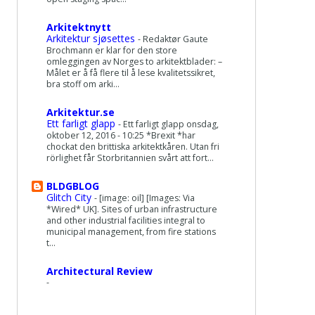
Arkitektnytt
Arkitektur sjøsettes
-
Redaktør Gaute
Brochmann er klar for den store
omleggingen av Norges to arkitektblader: –
Målet er å få flere til å lese kvalitetssikret,
bra stoff om arki...
Arkitektur.se
Ett farligt glapp
-
Ett farligt glapp onsdag,
oktober 12, 2016 - 10:25 *Brexit *har
chockat den brittiska arkitektkåren. Utan fri
rörlighet får Storbritannien svårt att fort...
BLDGBLOG
Glitch City
-
[image: oil] [Images: Via
*Wired* UK]. Sites of urban infrastructure
and other industrial facilities integral to
municipal management, from fire stations
t...
Architectural Review
-