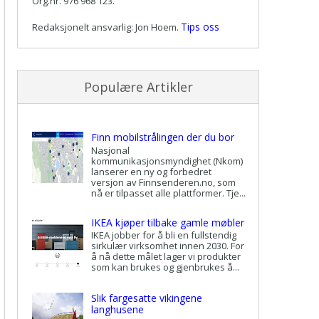
Org.nr. 976 968 123.
Tips oss
Redaksjonelt ansvarlig: Jon Hoem.
Populære Artikler
Finn mobilstrålingen der du bor
Nasjonal
kommunikasjonsmyndighet (Nkom)
lanserer en ny og forbedret
versjon av Finnsenderen.no, som
nå er tilpasset alle plattformer. Tje...
IKEA kjøper tilbake gamle møbler
IKEA jobber for å bli en fullstendig
sirkulær virksomhet innen 2030. For
å nå dette målet lager vi produkter
som kan brukes og gjenbrukes å...
Slik fargesatte vikingene
langhusene