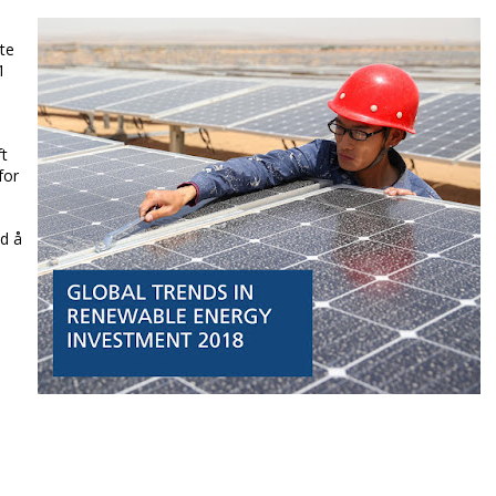
tte
1
ft
for
d å