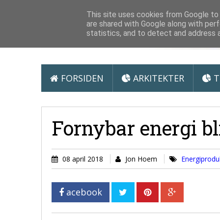
Arkitektur &
This site uses cookies from Google to d
are shared with Google along with perf
statistics, and to detect and address 
FORSIDEN
ARKITEKTER
T
Fornybar energi bl
08 april 2018
Jon Hoem
Energiprodu
acebook