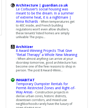
Architecture | guardian.co.uk
Le Corbusier’s social housing was
meant to be the dream. In a summer
of extreme heat, it is a nightmare |
Anna Richards
-
When temperatures get
to 40C inside, and French building
regulations won’t even allow shutters,
these tenants’ listed homes are simply
unlivable The popu...
Architizer
8 Award-Winning Projects That Give
“Retail Therapy” a Whole New Meaning
-
When almost anything can arrive at your
doorstep tomorrow, good architecture has
become one of the few reasons to shop in
person. The post 8 Award-Winni...
INHABITAT
Temporary Dumpster Rentals for
Permit-Restricted Zones and Right-of-
Way Areas
-
Construction projects in
dense urban cores, historic districts,
downtown corridors, and mixed-use
neighborhoods rarely have the luxury of
open staging spac...