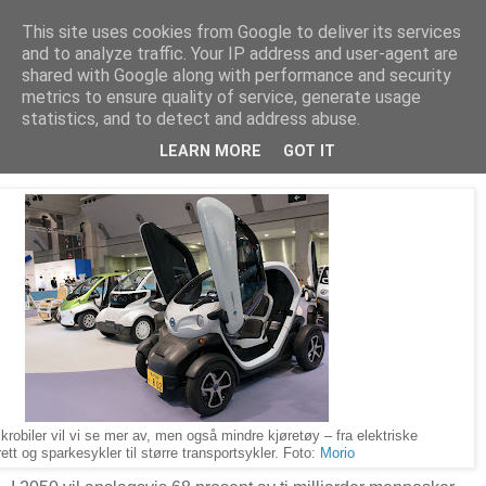
This site uses cookies from Google to deliver its services
Arkitektur & Miljøteknologi
and to analyze traffic. Your IP address and user-agent are
shared with Google along with performance and security
metrics to ensure quality of service, generate usage
statistics, and to detect and address abuse.
28 desember 2018
Mikromobilitet
LEARN MORE
GOT IT
ikrobiler vil vi se mer av, men også mindre kjøretøy – fra elektriske
rett og sparkesykler til større transportsykler. Foto:
Morio