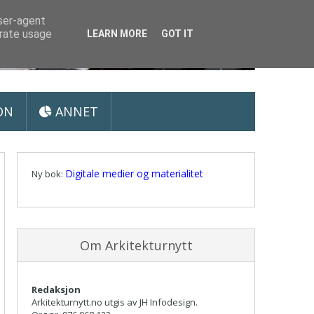
user-agent
erate usage
LEARN MORE
GOT IT
ON
ANNET
Digitale medier og materialitet
Ny bok:
Om Arkitekturnytt
Redaksjon
Arkitekturnytt.no utgis av JH Infodesign.