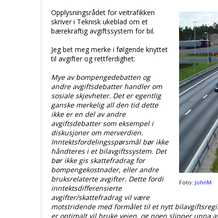
Opplysningsrådet for veitrafikken
skriver i Teknisk ukeblad om et
bærekraftig avgiftssystem for bil.
Jeg bet meg merke i følgende knyttet
til avgifter og rettferdighet:
Mye av bompengedebatten og
andre avgiftsdebatter handler om
sosiale skjevheter. Det er egentlig
ganske merkelig all den tid dette
ikke er en del av andre
avgiftsdebatter som eksempel i
diskusjoner om merverdien.
Inntektsfordelingsspørsmål bør ikke
håndteres i et bilavgiftssystem. Det
bør ikke gis skattefradrag for
bompengekostnader, eller andre
bruksrelaterte avgifter. Dette fordi
Foto:
JohnM
inntektsdifferensierte
avgifter/skattefradrag vil være
motstridende med formålet til et nytt bilavgiftsreg
er optimalt vil bruke veien, og noen slipper unna 