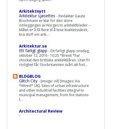
Arkitektnytt
Arkitektur sjøsettes
-
Redaktør Gaute
Brochmann er klar for den store
omleggingen av Norges to arkitektblader: –
Målet er å få flere til å lese kvalitetssikret,
bra stoff om arki...
Arkitektur.se
Ett farligt glapp
-
Ett farligt glapp onsdag,
oktober 12, 2016 - 10:25 *Brexit *har
chockat den brittiska arkitektkåren. Utan fri
rörlighet får Storbritannien svårt att fort...
BLDGBLOG
Glitch City
-
[image: oil] [Images: Via
*Wired* UK]. Sites of urban infrastructure
and other industrial facilities integral to
municipal management, from fire stations
t...
Architectural Review
-