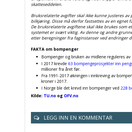
skatteseddelen.
Bruksrelaterte avgifter skal ikke kunne justeres a
bilkjøring. Disse må derfor fastsettes av en egnet f
De bruksrelaterte avgiftene skal ikke brukes som et r
systemet er svært viktig. Av denne og andre grunner,
etter beregninger fra faginstanser ved endringer 
FAKTA om bompenger
Bompenger og bruken av midlene reguleres av
I 2017 krevde
63 bompengeprosjekter inn penge
millioner fra året før.
Fra 1991-2017 økningen i innkreving av bompenger
kroner i 2017.
I Norge ble det krevd inn bompenger ved
228 b
Kilde:
TU.no
og
OFV.no
LEGG INN EN KOMMENTAR