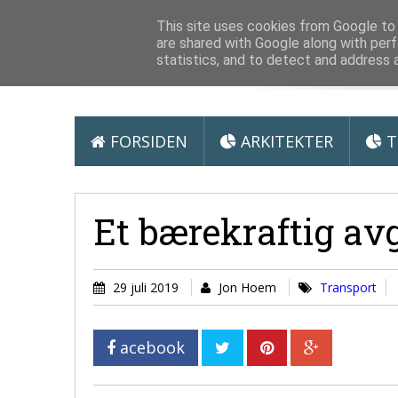
Arkitektur &
This site uses cookies from Google to d
are shared with Google along with perf
statistics, and to detect and address 
FORSIDEN
ARKITEKTER
T
Et bærekraftig avg
29 juli 2019
Jon Hoem
Transport
acebook