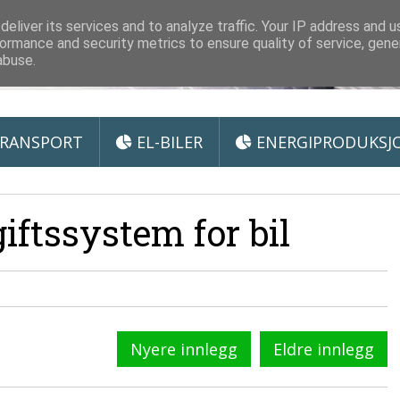
 Miljøteknologi
eliver its services and to analyze traffic. Your IP address and 
ormance and security metrics to ensure quality of service, gen
abuse.
RANSPORT
EL-BILER
ENERGIPRODUKSJ
iftssystem for bil
Nyere innlegg
Eldre innlegg