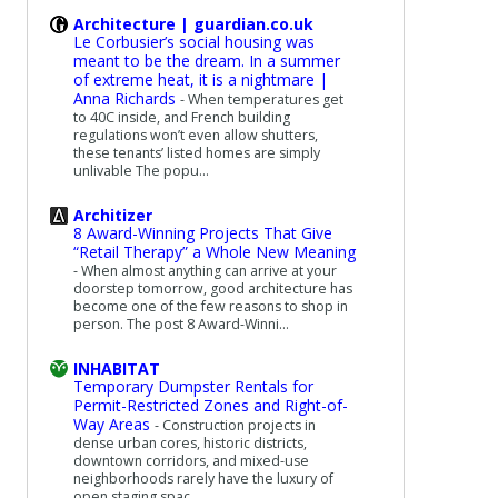
Architecture | guardian.co.uk
Le Corbusier’s social housing was
meant to be the dream. In a summer
of extreme heat, it is a nightmare |
Anna Richards
-
When temperatures get
to 40C inside, and French building
regulations won’t even allow shutters,
these tenants’ listed homes are simply
unlivable The popu...
Architizer
8 Award-Winning Projects That Give
“Retail Therapy” a Whole New Meaning
-
When almost anything can arrive at your
doorstep tomorrow, good architecture has
become one of the few reasons to shop in
person. The post 8 Award-Winni...
INHABITAT
Temporary Dumpster Rentals for
Permit-Restricted Zones and Right-of-
Way Areas
-
Construction projects in
dense urban cores, historic districts,
downtown corridors, and mixed-use
neighborhoods rarely have the luxury of
open staging spac...