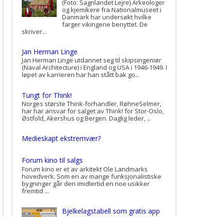
(Foto: Sagnlandet Lejre) Arkeologer
og kjemikere fra Nationalmuseet i
Danmark har undersøkt hvilke
farger vikingene benyttet. De
skriver...
Jan Herman Linge
Jan Herman Linge utdannet seg til skipsingeniør
(Naval Architecture) i England og USA i 1946-1949. I
løpet av karrieren har han stått bak go...
Tungt for Think!
Norges største Think-forhandler, RøhneSelmer,
har har ansvar for salget av Think! for Stor-Oslo,
Østfold, Akershus og Bergen. Daglig leder, ...
Medieskapt ekstremvær?
Forum kino til salgs
Forum kino er et av arkitekt Ole Landmarks
hovedverk. Som en av mange funksjonalistiske
bygninger går den imidlertid en noe usikker
fremtid ...
Bjelkelagstabell som gratis app