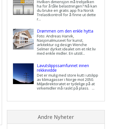
Hvilken dimensjon må trebjelken
ha for å tåle belastningen? Nå kan
du bruke en gratis app fra Norsk
Trelastkontroll for å finne ut dette
r...
Drømmen om den enkle hytta
Foto: Andreas Harvik,
Nasjonalmuseet for kunst,
arkitektur og design Wenche
Selmer dyrket idealet om et rikt liv
med enkle midler. En utstil...
Lavutslippssamfunnet innen
rekkevidde
Det er mulig med store kutt i utslipp
av klimagasser i Norge mot 2050.
Miljødirektoratet er tydelige på at
virkemidler må raskt på plass. ...
Andre Nyheter