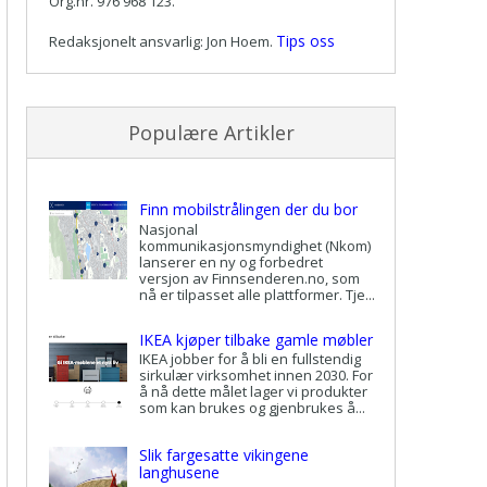
Org.nr. 976 968 123.
Tips oss
Redaksjonelt ansvarlig: Jon Hoem.
Populære Artikler
Finn mobilstrålingen der du bor
Nasjonal
kommunikasjonsmyndighet (Nkom)
lanserer en ny og forbedret
versjon av Finnsenderen.no, som
nå er tilpasset alle plattformer. Tje...
IKEA kjøper tilbake gamle møbler
IKEA jobber for å bli en fullstendig
sirkulær virksomhet innen 2030. For
å nå dette målet lager vi produkter
som kan brukes og gjenbrukes å...
Slik fargesatte vikingene
langhusene