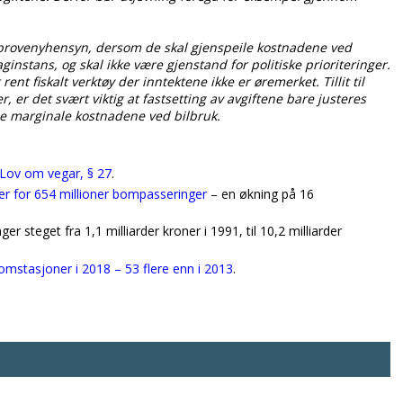
v provenyhensyn, dersom de skal gjenspeile kostnadene ved
aginstans, og skal ikke være gjenstand for politiske prioriteringer.
ent fiskalt verktøy der inntektene ikke er øremerket. Tillit til
 er det svært viktig at fastsetting av avgiftene bare justeres
de marginale kostnadene ved bilbruk.
Lov om vegar, § 27
.
r for 654 millioner bompasseringer
– en økning på 16
 steget fra 1,1 milliarder kroner i 1991, til 10,2 milliarder
omstasjoner i 2018 – 53 flere enn i 2013
.