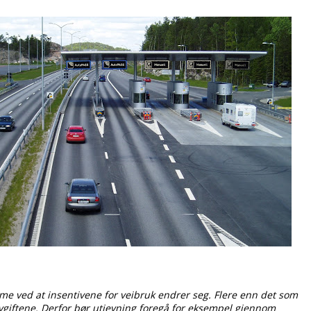
ime ved at insentivene for veibruk endrer seg. Flere enn det som
avgiftene. Derfor bør utjevning foregå for eksempel gjennom