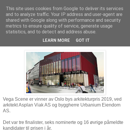
This site uses cookies from Google to deliver its services
Arkitektur & Miljøteknologi
and to analyze traffic. Your IP address and user-agent are
shared with Google along with performance and security
metrics to ensure quality of service, generate usage
statistics, and to detect and address abuse.
17 oktober 2019
Oslo bys arkitekturpris 2019
LEARN MORE
GOT IT
Vega Scene er vinner av Oslo bys arkitekturpris 2019, ved
arkitekt Asplan Viak AS og byggherre Urbanium Eiendom
AS.
Det var tre finalister, seks nominerte og 16 øvrige påmeldte
kandidater til prisen i år.