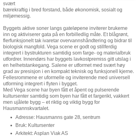
svært
bærekraftig i bred forstand, både økonomisk, sosialt og
miljømessig.
Byggets aktive soner langs gateløpene inviterer brukerne
inn og aktiviserer gata på en forbilledlig måte. Et blågrønt,
flerfunksjonelt tak ivaretar overvannshåndtering og bidrar til
biologisk mangfold. Vega scene er godt og stillferdig
integrert i bystrukturen samtidig som farge- og materialbruk
utfordrer. Innendørs har byggets lavkostpremiss gitt utslag i
en helhetstankegang. Salene er utformet med svært høy
grad av presisjon i en kompakt teknisk og funksjonell kjerne.
Fellesrommene er uformelle og inviterende med universell
utforming integrert i flyten i bygget.
Med Vega scene har byen fått et åpent og pulserende
kultursenter samtidig som byen har fått et fargerikt, vakkert
men ujålete bygg – et riktig og viktig bygg for
Hausmannskvartalet.
Adresse: Hausmanns gate 28, sentrum
Bruk: Kultursenter
Arkitekt: Asplan Viak AS