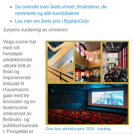
Se oversikt over årets vinner, finalistene, de
nominerte og alle kandidatene
Les mer om årets pris i ByplanOslo
Juryens vurdering av vinneren:
Vega scene har
med sitt
helstøpte
arkitektoniske
uttrykk blitt et
friskt og
imponerende
tilskudd til
Hausmanns
gate med tre
kinosaler og en
teaterscene
omkranset av
flerbruks- og
publikumsareale
Oslo bys arkitekturpris 2019 - katalog
r. Prosjektet er