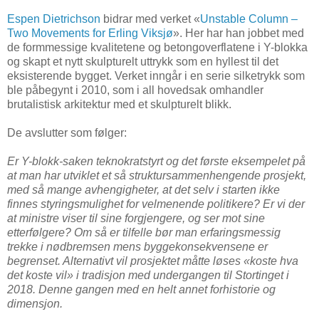
Espen Dietrichson
bidrar med verket «
Unstable Column –
Two Movements for Erling Viksjø
». Her har han jobbet med
de formmessige kvalitetene og betongoverflatene i Y-blokka
og skapt et nytt skulpturelt uttrykk som en hyllest til det
eksisterende bygget. Verket inngår i en serie silketrykk som
ble påbegynt i 2010, som i all hovedsak omhandler
brutalistisk arkitektur med et skulpturelt blikk.
De avslutter som følger:
Er Y-blokk-saken teknokratstyrt og det første eksempelet på
at man har utviklet et så struktursammenhengende prosjekt,
med så mange avhengigheter, at det selv i starten ikke
finnes styringsmulighet for velmenende politikere? Er vi der
at ministre viser til sine forgjengere, og ser mot sine
etterfølgere? Om så er tilfelle bør man erfaringsmessig
trekke i nødbremsen mens byggekonsekvensene er
begrenset. Alternativt vil prosjektet måtte løses «koste hva
det koste vil» i tradisjon med undergangen til Stortinget i
2018. Denne gangen med en helt annet forhistorie og
dimensjon.