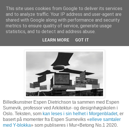
This site uses cookies from Google to deliver its services
Arkitektur & Miljøteknologi
and to analyze traffic. Your IP address and user-agent are
shared with Google along with performance and security
metrics to ensure quality of service, generate usage
statistics, and to detect and address abuse.
11 mars 2020
Y-blokka og det norske samfunnet
LEARN MORE
GOT IT
Billedkunstner Espen Dietrichson ta sammen med Espen
Surnevik, professor ved Arkitektur- og designhøgskolen i
Oslo. Teksten, som
kan leses i sin helhet i Morgenbladet
, er
basert på momenter fra Espen Surneviks «
elleve samtaler
med Y-blokka
» som publiseres i Mur+Betong No.1 2020.