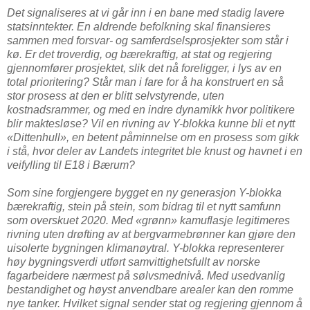
Det signaliseres at vi går inn i en bane med stadig lavere
statsinntekter. En aldrende befolkning skal finansieres
sammen med forsvar- og samferdselsprosjekter som står i
kø. Er det troverdig, og bærekraftig, at stat og regjering
gjennomfører prosjektet, slik det nå foreligger, i lys av en
total prioritering? Står man i fare for å ha konstruert en så
stor prosess at den er blitt selvstyrende, uten
kostnadsrammer, og med en indre dynamikk hvor politikere
blir maktesløse? Vil en rivning av Y-blokka kunne bli et nytt
«Dittenhull», en betent påminnelse om en prosess som gikk
i stå, hvor deler av Landets integritet ble knust og havnet i en
veifylling til E18 i Bærum?
Som sine forgjengere bygget en ny generasjon Y-blokka
bærekraftig, stein på stein, som bidrag til et nytt samfunn
som overskuet 2020. Med «grønn» kamuflasje legitimeres
rivning uten drøfting av at bergvarmebrønner kan gjøre den
uisolerte bygningen klimanøytral. Y-blokka representerer
høy bygningsverdi utført samvittighetsfullt av norske
fagarbeidere nærmest på sølvsmednivå. Med usedvanlig
bestandighet og høyst anvendbare arealer kan den romme
nye tanker. Hvilket signal sender stat og regjering gjennom å