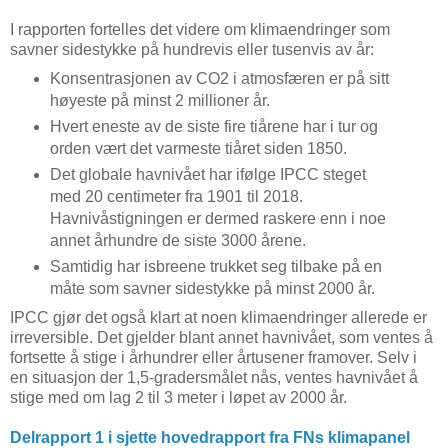
I rapporten fortelles det videre om klimaendringer som
savner sidestykke på hundrevis eller tusenvis av år:
Konsentrasjonen av CO2 i atmosfæren er på sitt
høyeste på minst 2 millioner år.
Hvert eneste av de siste fire tiårene har i tur og
orden vært det varmeste tiåret siden 1850.
Det globale havnivået har ifølge IPCC steget
med 20 centimeter fra 1901 til 2018.
Havnivåstigningen er dermed raskere enn i noe
annet århundre de siste 3000 årene.
Samtidig har isbreene trukket seg tilbake på en
måte som savner sidestykke på minst 2000 år.
IPCC gjør det også klart at noen klimaendringer allerede er
irreversible. Det gjelder blant annet havnivået, som ventes å
fortsette å stige i århundrer eller årtusener framover. Selv i
en situasjon der 1,5-gradersmålet nås, ventes havnivået å
stige med om lag 2 til 3 meter i løpet av 2000 år.
Delrapport 1 i sjette hovedrapport fra FNs klimapanel