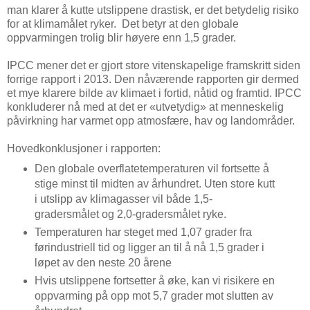
man klarer å kutte utslippene drastisk, er det betydelig risiko
for at klimamålet ryker. Det betyr at den globale
oppvarmingen trolig blir høyere enn 1,5 grader.
IPCC mener det er gjort store vitenskapelige framskritt siden
forrige rapport i 2013. Den nåværende rapporten gir dermed
et mye klarere bilde av klimaet i fortid, nåtid og framtid. IPCC
konkluderer nå med at det er «utvetydig» at menneskelig
påvirkning har varmet opp atmosfære, hav og landområder.
Hovedkonklusjoner i rapporten:
Den globale overflatetemperaturen vil fortsette å
stige minst til midten av århundret. Uten store kutt
i utslipp av klimagasser vil både 1,5-
gradersmålet og 2,0-gradersmålet ryke.
Temperaturen har steget med 1,07 grader fra
førindustriell tid og ligger an til å nå 1,5 grader i
løpet av den neste 20 årene
Hvis utslippene fortsetter å øke, kan vi risikere en
oppvarming på opp mot 5,7 grader mot slutten av