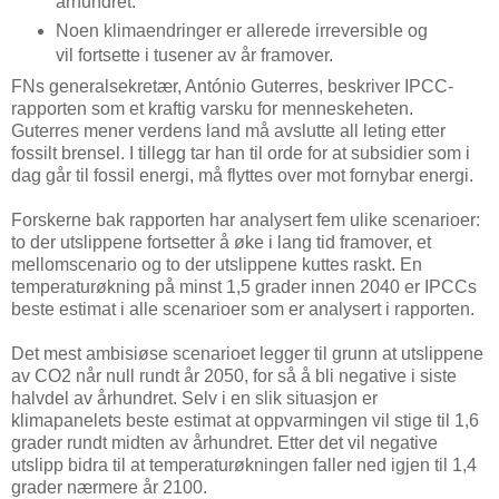
århundret.
Noen klimaendringer er allerede irreversible og
vil fortsette i tusener av år framover.
FNs generalsekretær, António Guterres, beskriver IPCC-
rapporten som et kraftig varsku for menneskeheten.
Guterres mener verdens land må avslutte all leting etter
fossilt brensel. I tillegg tar han til orde for at subsidier som i
dag går til fossil energi, må flyttes over mot fornybar energi.
Forskerne bak rapporten har analysert fem ulike scenarioer:
to der utslippene fortsetter å øke i lang tid framover, et
mellomscenario og to der utslippene kuttes raskt. En
temperaturøkning på minst 1,5 grader innen 2040 er IPCCs
beste estimat i alle scenarioer som er analysert i rapporten.
Det mest ambisiøse scenarioet legger til grunn at utslippene
av CO2 når null rundt år 2050, for så å bli negative i siste
halvdel av århundret. Selv i en slik situasjon er
klimapanelets beste estimat at oppvarmingen vil stige til 1,6
grader rundt midten av århundret. Etter det vil negative
utslipp bidra til at temperaturøkningen faller ned igjen til 1,4
grader nærmere år 2100.