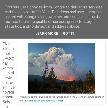
This site uses cookies from Google to deliver its services
Arkitektur & Miljøteknologi
and to analyze traffic. Your IP address and user-agent are
shared with Google along with performance and security
metrics to ensure quality of service, generate usage
statistics, and to detect and address abuse.
10 august 2021
Ny rapport fra FNs klimapanel
LEARN MORE
GOT IT
FNs
klimap
anel
(IPCC)
har
komm
et med
første
del av
sin nye
hovedr
apport.
Hyppigere og mer alvorlige skogbranner er en konsekvens av klimaendringer.
Foto:
Freemont-Winema National Forest
Selv
om