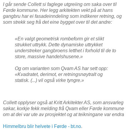
I går sende Collett si faglege utgreiing om saka over til
Førde kommune. Her legg arkitekten vekt på at hans
gangbru har ei fasadeinndeling som indikerer retning, og
som strekk seg frå det eine bygget over til det andre:
«En valgt geometrisk rombeform gir et slikt
strukket uttrykk. Dette dynamiske uttrykket
understreker gangbroens letthet i forhold til de to
store, massive handelshusene.»
Og om varianten som Qvam AS har sett opp:
«Kvadratet, derimot, er retningsnøytralt og
statisk. (...) vil også virke tyngre.»
Collett opplyser også at Kritt Arkitekter AS, som ansvarleg
søkar, korkje fekk melding frå Qvam eller Førde kommune
om at dei var ute av prosjektet og at teikningane var endra
Himmelbru blir helvete i Førde - bt.no
.