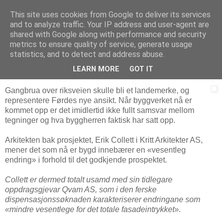
This site uses cookies from Google to deliver its services
Arkitektur & Miljøteknologi
and to analyze traffic. Your IP address and user-agent are
shared with Google along with performance and security
metrics to ensure quality of service, generate usage
statistics, and to detect and address abuse.
16 februar 2006
Himmelbru med bismak
LEARN MORE
GOT IT
Gangbrua over riksveien skulle bli et landemerke, og
representere Førdes nye ansikt. Når byggverket nå er
kommet opp er det imidlertid ikke fullt samsvar mellom
tegninger og hva byggherren faktisk har satt opp.
Arkitekten bak prosjektet, Erik Collett i Kritt Arkitekter AS,
mener det som nå er bygd innebærer en «vesentleg
endring» i forhold til det godkjende prospektet.
Collett er dermed totalt usamd med sin tidlegare
oppdragsgjevar Qvam AS, som i den ferske
dispensasjonssøknaden karakteriserer endringane som
«mindre vesentlege for det totale fasadeintrykket».