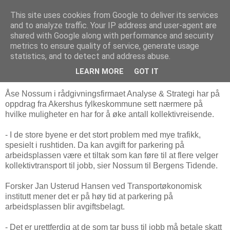
This site uses cookies from Google to deliver its services
Arkitektur & Miljøteknologi
and to analyze traffic. Your IP address and user-agent are
shared with Google along with performance and security
metrics to ensure quality of service, generate usage
statistics, and to detect and address abuse.
15 juli 2010
Vil ha slutt på gratis jobbparkering
LEARN MORE
GOT IT
Åse Nossum i rådgivningsfirmaet Analyse & Strategi har på
oppdrag fra Akershus fylkeskommune sett nærmere på
hvilke muligheter en har for å øke antall kollektivreisende.
- I de store byene er det stort problem med mye trafikk,
spesielt i rushtiden. Da kan avgift for parkering på
arbeidsplassen være et tiltak som kan føre til at flere velger
kollektivtransport til jobb, sier Nossum til Bergens Tidende.
Forsker Jan Usterud Hansen ved Transportøkonomisk
institutt mener det er på høy tid at parkering på
arbeidsplassen blir avgiftsbelagt.
- Det er urettferdig at de som tar buss til jobb må betale skatt