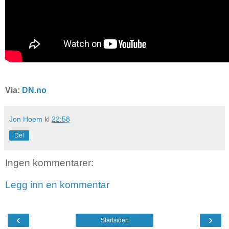
Via:
DN.no
Jon Hoem
kl
22:58
Del
Ingen kommentarer:
Legg inn en kommentar
‹
›
Startsiden