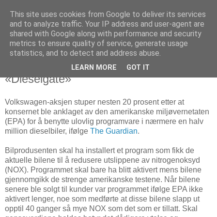
This site uses cookies from Google to deliver its services
Arkitektur & Miljøteknologi
and to analyze traffic. Your IP address and user-agent are
shared with Google along with performance and security
metrics to ensure quality of service, generate usage
statistics, and to detect and address abuse.
21 september 2015
Volkswagen «beklager dypt» etter
LEARN MORE
GOT IT
«Dieselgate»
Volkswagen-aksjen stuper nesten 20 prosent etter at
konsernet ble anklaget av den amerikanske miljøvernetaten
(EPA) for å benytte ulovlig programvare i nærmere en halv
million dieselbiler, ifølge
The Guardian
.
Bilprodusenten skal ha installert et program som fikk de
aktuelle bilene til å redusere utslippene av nitrogenoksyd
(NOX). Programmet skal bare ha blitt aktivert mens bilene
gjennomgikk de strenge amerikanske testene. Når bilene
senere ble solgt til kunder var programmet ifølge EPA ikke
aktivert lenger, noe som medførte at disse bilene slapp ut
opptil 40 ganger så mye NOX som det som er tillatt. Skal