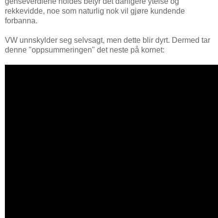
genseverdiene holdes betyr det dårligere ytelse og
rekkevidde, noe som naturlig nok vil gjøre kundende
forbanna.
VW unnskylder seg selvsagt, men dette blir dyrt. Dermed tar
denne "oppsummeringen" det neste på kornet: