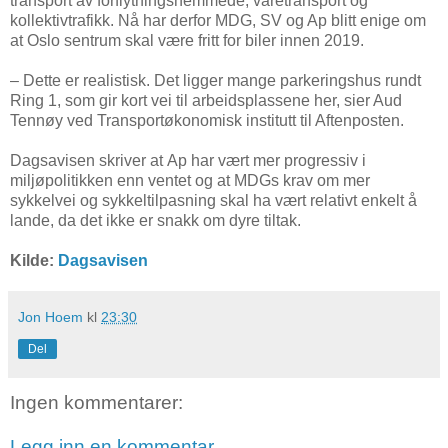
transport av forflytningshemmede, varetransport og
kollektivtrafikk. Nå har derfor MDG, SV og Ap blitt enige om
at Oslo sentrum skal være fritt for biler innen 2019.
– Dette er realistisk. Det ligger mange parkeringshus rundt
Ring 1, som gir kort vei til arbeidsplassene her, sier Aud
Tennøy ved Transportøkonomisk institutt til Aftenposten.
Dagsavisen skriver at Ap har vært mer progressiv i
miljøpolitikken enn ventet og at MDGs krav om mer
sykkelvei og sykkeltilpasning skal ha vært relativt enkelt å
lande, da det ikke er snakk om dyre tiltak.
Kilde:
Dagsavisen
Jon Hoem
kl
23:30
Del
Ingen kommentarer:
Legg inn en kommentar