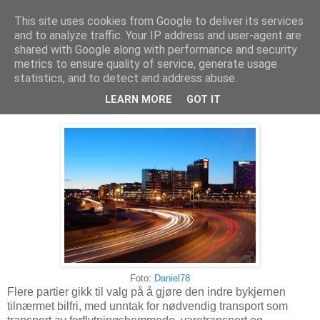
This site uses cookies from Google to deliver its services
Arkitektur & Miljøteknologi
and to analyze traffic. Your IP address and user-agent are
shared with Google along with performance and security
metrics to ensure quality of service, generate usage
statistics, and to detect and address abuse.
16 oktober 2015
Bilfritt i Oslo sentrum innen 2019
LEARN MORE
GOT IT
Foto:
Daniel78
Flere partier gikk til valg på å gjøre den indre bykjernen
tilnærmet bilfri, med unntak for nødvendig transport som