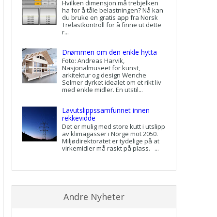
Hvilken dimensjon må trebjelken
ha for å tåle belastningen? Nå kan
du bruke en gratis app fra Norsk
Trelastkontroll for å finne ut dette
r...
Drømmen om den enkle hytta
Foto: Andreas Harvik,
Nasjonalmuseet for kunst,
arkitektur og design Wenche
Selmer dyrket idealet om et rikt liv
med enkle midler. En utstil...
Lavutslippssamfunnet innen
rekkevidde
Det er mulig med store kutt i utslipp
av klimagasser i Norge mot 2050.
Miljødirektoratet er tydelige på at
virkemidler må raskt på plass. ...
Andre Nyheter