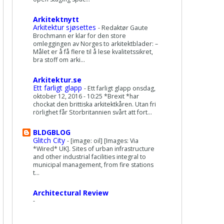
Arkitektnytt
Arkitektur sjøsettes
-
Redaktør Gaute
Brochmann er klar for den store
omleggingen av Norges to arkitektblader: –
Målet er å få flere til å lese kvalitetssikret,
bra stoff om arki...
Arkitektur.se
Ett farligt glapp
-
Ett farligt glapp onsdag,
oktober 12, 2016 - 10:25 *Brexit *har
chockat den brittiska arkitektkåren. Utan fri
rörlighet får Storbritannien svårt att fort...
BLDGBLOG
Glitch City
-
[image: oil] [Images: Via
*Wired* UK]. Sites of urban infrastructure
and other industrial facilities integral to
municipal management, from fire stations
t...
Architectural Review
-