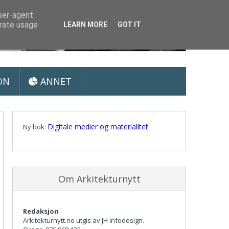
user-agent
erate usage
LEARN MORE
GOT IT
ON
ANNET
Digitale medier og materialitet
Ny bok:
Om Arkitekturnytt
Redaksjon
Arkitekturnytt.no utgis av JH Infodesign.