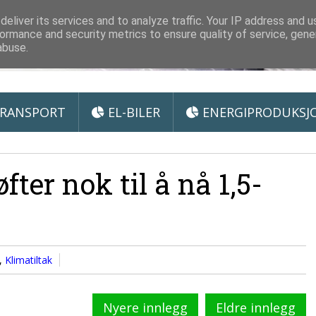
 Miljøteknologi
eliver its services and to analyze traffic. Your IP address and 
ormance and security metrics to ensure quality of service, gen
abuse.
RANSPORT
EL-BILER
ENERGIPRODUKSJ
ter nok til å nå 1,5-
,
Klimatiltak
Nyere innlegg
Eldre innlegg