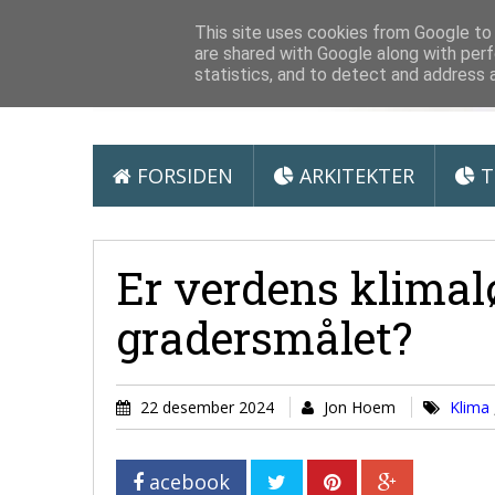
Arkitektur &
This site uses cookies from Google to d
are shared with Google along with perf
statistics, and to detect and address 
FORSIDEN
ARKITEKTER
T
Er verdens klimaløf
gra­ders­målet?
22 desember 2024
Jon Hoem
Klima
acebook