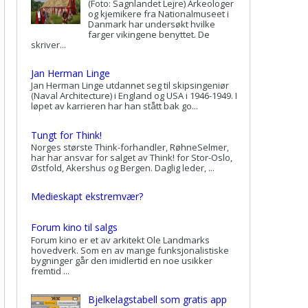
(Foto: Sagnlandet Lejre) Arkeologer
og kjemikere fra Nationalmuseet i
Danmark har undersøkt hvilke
farger vikingene benyttet. De
skriver...
Jan Herman Linge
Jan Herman Linge utdannet seg til skipsingeniør
(Naval Architecture) i England og USA i 1946-1949. I
løpet av karrieren har han stått bak go...
Tungt for Think!
Norges største Think-forhandler, RøhneSelmer,
har har ansvar for salget av Think! for Stor-Oslo,
Østfold, Akershus og Bergen. Daglig leder, ...
Medieskapt ekstremvær?
Forum kino til salgs
Forum kino er et av arkitekt Ole Landmarks
hovedverk. Som en av mange funksjonalistiske
bygninger går den imidlertid en noe usikker
fremtid ...
Bjelkelagstabell som gratis app