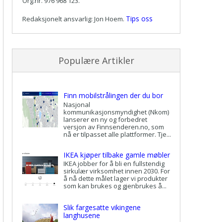
Org.nr. 976 968 123.
Tips oss
Redaksjonelt ansvarlig: Jon Hoem.
Populære Artikler
Finn mobilstrålingen der du bor
Nasjonal
kommunikasjonsmyndighet (Nkom)
lanserer en ny og forbedret
versjon av Finnsenderen.no, som
nå er tilpasset alle plattformer. Tje...
IKEA kjøper tilbake gamle møbler
IKEA jobber for å bli en fullstendig
sirkulær virksomhet innen 2030. For
å nå dette målet lager vi produkter
som kan brukes og gjenbrukes å...
Slik fargesatte vikingene
langhusene