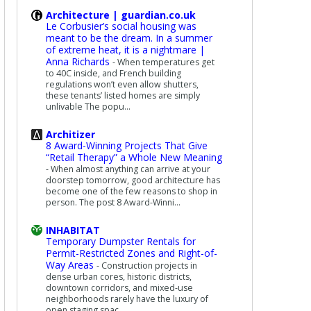
Architecture | guardian.co.uk
Le Corbusier’s social housing was
meant to be the dream. In a summer
of extreme heat, it is a nightmare |
Anna Richards
-
When temperatures get
to 40C inside, and French building
regulations won’t even allow shutters,
these tenants’ listed homes are simply
unlivable The popu...
Architizer
8 Award-Winning Projects That Give
“Retail Therapy” a Whole New Meaning
-
When almost anything can arrive at your
doorstep tomorrow, good architecture has
become one of the few reasons to shop in
person. The post 8 Award-Winni...
INHABITAT
Temporary Dumpster Rentals for
Permit-Restricted Zones and Right-of-
Way Areas
-
Construction projects in
dense urban cores, historic districts,
downtown corridors, and mixed-use
neighborhoods rarely have the luxury of
open staging spac...