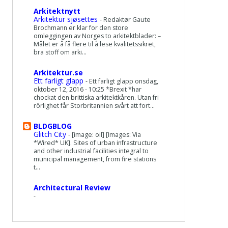
Arkitektnytt
Arkitektur sjøsettes
-
Redaktør Gaute
Brochmann er klar for den store
omleggingen av Norges to arkitektblader: –
Målet er å få flere til å lese kvalitetssikret,
bra stoff om arki...
Arkitektur.se
Ett farligt glapp
-
Ett farligt glapp onsdag,
oktober 12, 2016 - 10:25 *Brexit *har
chockat den brittiska arkitektkåren. Utan fri
rörlighet får Storbritannien svårt att fort...
BLDGBLOG
Glitch City
-
[image: oil] [Images: Via
*Wired* UK]. Sites of urban infrastructure
and other industrial facilities integral to
municipal management, from fire stations
t...
Architectural Review
-