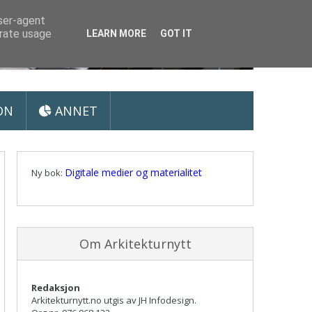
user-agent
erate usage
LEARN MORE
GOT IT
ON
ANNET
Digitale medier og materialitet
Ny bok:
Om Arkitekturnytt
Redaksjon
Arkitekturnytt.no utgis av JH Infodesign.