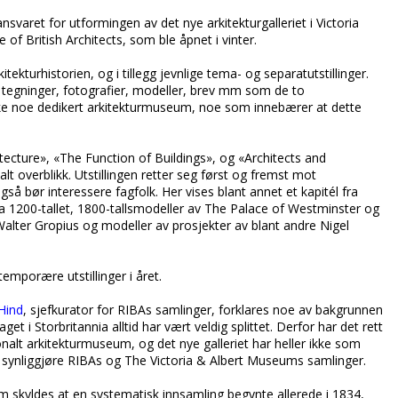
svaret for utformingen av det nye arkitekturgalleriet i Victoria
f British Architects, som ble åpnet i vinter.
itekturhistorien, og i tillegg jevnlige tema- og separatutstillinger.
v tegninger, fotografier, modeller, brev mm som de to
 ikke noe dedikert arkitekturmuseum, noe som innebærer at dette
hitecture», «The Function of Buildings», og «Architects and
nalt overblikk. Utstillingen retter seg først og fremst mot
gså bør interessere fagfolk. Her vises blant annet et kapitél fra
ra 1200-tallet, 1800-tallsmodeller av The Palace of Westminster og
alter Gropius og modeller av prosjekter av blant andre Nigel
e temporære utstillinger i året.
 Hind
, sjefkurator for RIBAs samlinger, forklares noe av bakgrunnen
get i Storbritannia alltid har vært veldig splittet. Derfor har det rett
sjonalt arkitekturmuseum, og det nye galleriet har heller ikke som
r synliggjøre RIBAs og The Victoria & Albert Museums samlinger.
m skyldes at en systematisk innsamling begynte allerede i 1834,