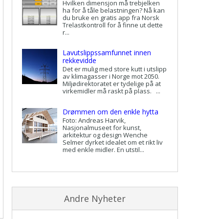
Hvilken dimensjon må trebjelken
ha for å tåle belastningen? Nå kan
du bruke en gratis app fra Norsk
Trelastkontroll for å finne ut dette
r...
Lavutslippssamfunnet innen
rekkevidde
Det er mulig med store kutt i utslipp
av klimagasser i Norge mot 2050.
Miljødirektoratet er tydelige på at
virkemidler må raskt på plass. ...
Drømmen om den enkle hytta
Foto: Andreas Harvik,
Nasjonalmuseet for kunst,
arkitektur og design Wenche
Selmer dyrket idealet om et rikt liv
med enkle midler. En utstil...
Andre Nyheter