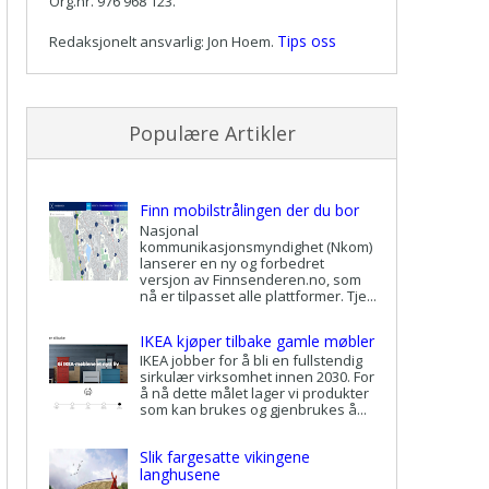
Org.nr. 976 968 123.
Tips oss
Redaksjonelt ansvarlig: Jon Hoem.
Populære Artikler
Finn mobilstrålingen der du bor
Nasjonal
kommunikasjonsmyndighet (Nkom)
lanserer en ny og forbedret
versjon av Finnsenderen.no, som
nå er tilpasset alle plattformer. Tje...
IKEA kjøper tilbake gamle møbler
IKEA jobber for å bli en fullstendig
sirkulær virksomhet innen 2030. For
å nå dette målet lager vi produkter
som kan brukes og gjenbrukes å...
Slik fargesatte vikingene
langhusene