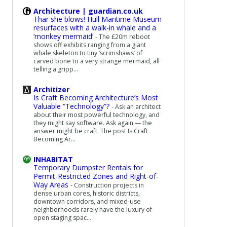
Architecture | guardian.co.uk
Thar she blows! Hull Maritime Museum
resurfaces with a walk-in whale and a
‘monkey mermaid’
-
The £20m reboot
shows off exhibits ranging from a giant
whale skeleton to tiny ‘scrimshaws’ of
carved bone to a very strange mermaid, all
telling a gripp...
Architizer
Is Craft Becoming Architecture’s Most
Valuable “Technology”?
-
Ask an architect
about their most powerful technology, and
they might say software. Ask again — the
answer might be craft. The post Is Craft
Becoming Ar...
INHABITAT
Temporary Dumpster Rentals for
Permit-Restricted Zones and Right-of-
Way Areas
-
Construction projects in
dense urban cores, historic districts,
downtown corridors, and mixed-use
neighborhoods rarely have the luxury of
open staging spac...