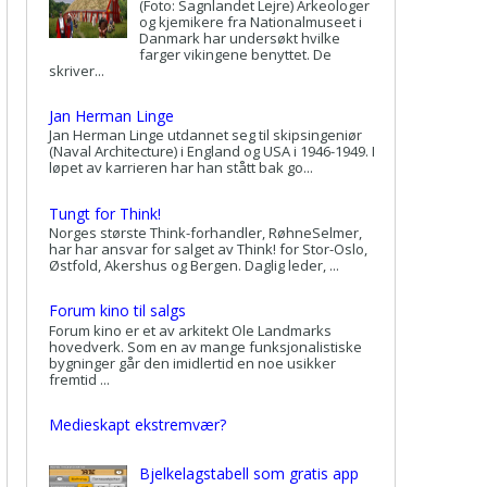
(Foto: Sagnlandet Lejre) Arkeologer
og kjemikere fra Nationalmuseet i
Danmark har undersøkt hvilke
farger vikingene benyttet. De
skriver...
Jan Herman Linge
Jan Herman Linge utdannet seg til skipsingeniør
(Naval Architecture) i England og USA i 1946-1949. I
løpet av karrieren har han stått bak go...
Tungt for Think!
Norges største Think-forhandler, RøhneSelmer,
har har ansvar for salget av Think! for Stor-Oslo,
Østfold, Akershus og Bergen. Daglig leder, ...
Forum kino til salgs
Forum kino er et av arkitekt Ole Landmarks
hovedverk. Som en av mange funksjonalistiske
bygninger går den imidlertid en noe usikker
fremtid ...
Medieskapt ekstremvær?
Bjelkelagstabell som gratis app