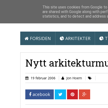
Arkitektur &
This site uses cookies from Google to d
are shared with Google along with perf
statistics, and to detect and address 
FORSIDEN
ARKITEKTER
T
Nytt arkitekturm
19 februar 2006
Jon Hoem
acebook