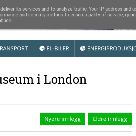
 Miljøteknologi
eliver its services and to analyze traffic. Your IP address and 
ormance and security metrics to ensure quality of service, gen
abuse.
RANSPORT
EL-BILER
ENERGIPRODUKSJ
useum i London
Nyere innlegg
Eldre innlegg