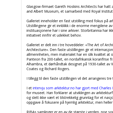
Glasgow-firmaet Gareth Hoskins Architects har hatt an
and Albert Museum, et samarbeid med Royal Institute o
Galleriet inneholder en fast utstilling med fokus på ark
Utstillingene gir et innblikk i de enorme mengdene a
instituasjonene har i sine arkiver. Storbritannia har
initiativet innfrir et udekket behov.
Galleriet er delt inn i tre hoveddeler: «The Art of Arc
Architecture». Den faste utstillingen gir et internasjo
allmennheten, men materialet har en slik kvalitet at o
Panteon fra 200-tallet, en nordafrikansk koranfrise f
Alhambra, et dørhåndtak designet på 1930-tallet av W
Coates og Richard Rogers.
I tillegg til den faste utstillingen vil det arrangeres tr
I et
intervju som arkitektur.no har gjort med Charles
for museet. Han forklarer at utviklingen av arkitekturfa
og slett ikke vært et tilstrekkelig grunnlag for et na
oppgave å fokusere på hjemlig arkitektur, men helle
RIBAs samlinger er en av de største i verden, noe so