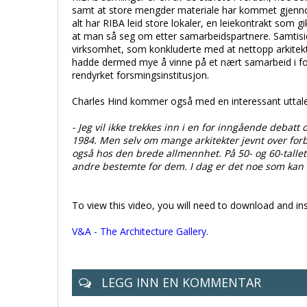
samt at store mengder materiale har kommet gjennom 
alt har RIBA leid store lokaler, en leiekontrakt som g
at man så seg om etter samarbeidspartnere. Samtisi
virksomhet, som konkluderte med at nettopp arkite
hadde dermed mye å vinne på et nært samarbeid i for
rendyrket forsmingsinstitusjon.
Charles Hind kommer også med en interessant uttal
- Jeg vil ikke trekkes inn i en for inngående debatt
1984. Men selv om mange arkitekter jevnt over forb
også hos den brede allmennhet. På 50- og 60-tallet
andre bestemte for dem. I dag er det noe som kan 
To view this video, you will need to download and ins
V&A - The Architecture Gallery
.
LEGG INN EN KOMMENTAR