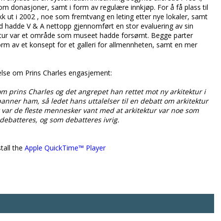
donasjoner, samt i form av regulære innkjøp. For å få plass til
ikk ut i 2002 , noe som fremtvang en leting etter nye lokaler, samt
d hadde V & A nettopp gjennomført en stor evaluering av sin
ktur var et område som museet hadde forsømt. Begge parter
m av et konsept for et galleri for allmennheten, samt en mer
else om Prins Charles engasjement:
 om prins Charles og det angrepet han rettet mot ny arkitektur i
anner ham, så ledet hans uttalelser til en debatt om arkitektur
 var de fleste mennesker vant med at arkitektur var noe som
debatteres, og som debatteres ivrig.
tall the
Apple QuickTime™ Player