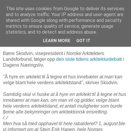
This site uses cookies from Google to deliver its services
Arkitektur & Miljøteknologi
and to analyze traffic. Your IP address and user-agent are
shared with Google along with performance and security
metrics to ensure quality of service, generate usage
statistics, and to detect and address abuse.
16 august 2006
"Ugress i hagen"
LEARN MORE
GOT IT
Børre Skodvin, visepresident i Norske Arkitekters
Landsforbund, følger opp
den siste tidens arkitekturdebatt
i
Dagens Næringsliv.
"Å hyre en arkitekt til å tegne et hus innebærer at man kan
velge blant hele verdens arkitektstand", skriver Skodvin.
Samtidig skal vi huske at å hyre en arkitekt til å tegne et hus
innebærer at man kan, om man vil og gidder, velge blant
hele verdens arkitektstand, et antall muligheter som burde
fjerne alle bekymringer om arkitektonisk ensretting.
/../
Men hva så med opphavet til hele rabalderet? 1. august ble
vi informert om at Stein Erik Hagen, hele Norges