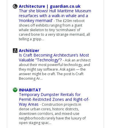
Architecture | guardian.co.uk
Thar she blows! Hull Maritime Museum
resurfaces with a walk-in whale and a
‘monkey mermaid’
-
The £20m reboot
shows off exhibits ranging from a giant
whale skeleton to tiny ‘scrimshaws’ of
carved bone to a very strange mermaid, all
telling a gripp...
Architizer
Is Craft Becoming Architecture’s Most
Valuable “Technology”?
-
Ask an architect
about their most powerful technology, and
they might say software. Ask again — the
answer might be craft. The post Is Craft
Becoming Ar...
INHABITAT
Temporary Dumpster Rentals for
Permit-Restricted Zones and Right-of-
Way Areas
-
Construction projects in
dense urban cores, historic districts,
downtown corridors, and mixed-use
neighborhoods rarely have the luxury of
open staging spac...