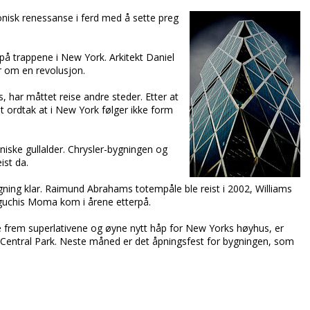
onisk renessanse i ferd med å sette preg
å trappene i New York. Arkitekt Daniel
 om en revolusjon.
 har måttet reise andre steder. Etter at
 et ordtak at i New York følger ikke form
niske gullalder. Chrysler-bygningen og
ist da.
ing klar. Raimund Abrahams totempåle ble reist i 2002, Williams
guchis Moma kom i årene etterpå.
inne frem superlativene og øyne nytt håp for New Yorks høyhus, er
 Central Park. Neste måned er det åpningsfest for bygningen, som