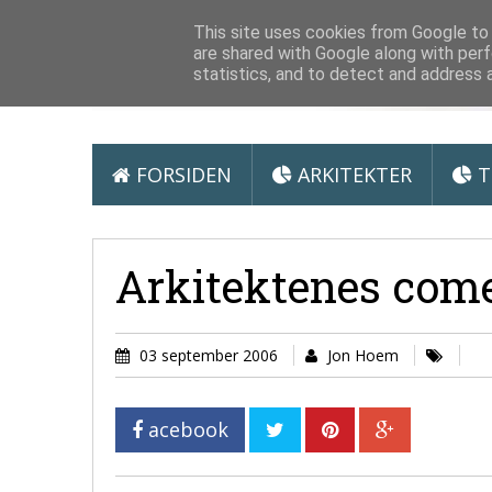
Arkitektur &
This site uses cookies from Google to d
are shared with Google along with perf
statistics, and to detect and address 
FORSIDEN
ARKITEKTER
T
Arkitektenes com
03 september 2006
Jon Hoem
acebook