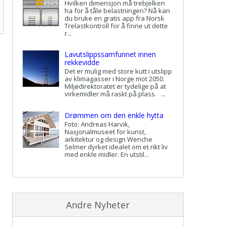
Hvilken dimensjon må trebjelken
ha for å tåle belastningen? Nå kan
du bruke en gratis app fra Norsk
Trelastkontroll for å finne ut dette
r...
Lavutslippssamfunnet innen
rekkevidde
Det er mulig med store kutt i utslipp
av klimagasser i Norge mot 2050.
Miljødirektoratet er tydelige på at
virkemidler må raskt på plass. ...
Drømmen om den enkle hytta
Foto: Andreas Harvik,
Nasjonalmuseet for kunst,
arkitektur og design Wenche
Selmer dyrket idealet om et rikt liv
med enkle midler. En utstil...
Andre Nyheter