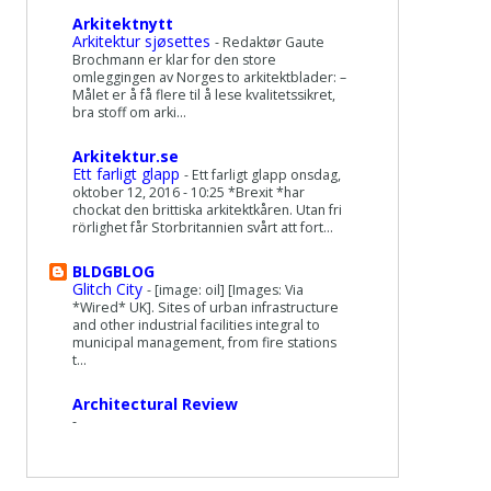
Arkitektnytt
Arkitektur sjøsettes
-
Redaktør Gaute
Brochmann er klar for den store
omleggingen av Norges to arkitektblader: –
Målet er å få flere til å lese kvalitetssikret,
bra stoff om arki...
Arkitektur.se
Ett farligt glapp
-
Ett farligt glapp onsdag,
oktober 12, 2016 - 10:25 *Brexit *har
chockat den brittiska arkitektkåren. Utan fri
rörlighet får Storbritannien svårt att fort...
BLDGBLOG
Glitch City
-
[image: oil] [Images: Via
*Wired* UK]. Sites of urban infrastructure
and other industrial facilities integral to
municipal management, from fire stations
t...
Architectural Review
-