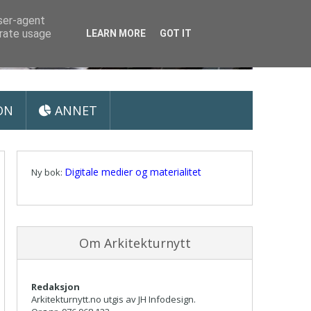
user-agent
erate usage
LEARN MORE
GOT IT
ON
ANNET
Digitale medier og materialitet
Ny bok:
Om Arkitekturnytt
Redaksjon
Arkitekturnytt.no utgis av JH Infodesign.