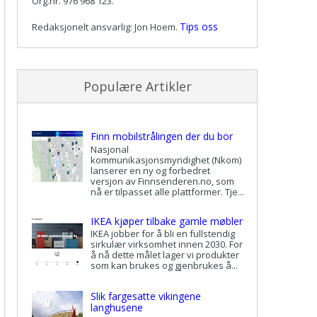
Org.nr. 976 968 123.
Tips oss
Redaksjonelt ansvarlig: Jon Hoem.
Populære Artikler
Finn mobilstrålingen der du bor
Nasjonal
kommunikasjonsmyndighet (Nkom)
lanserer en ny og forbedret
versjon av Finnsenderen.no, som
nå er tilpasset alle plattformer. Tje...
IKEA kjøper tilbake gamle møbler
IKEA jobber for å bli en fullstendig
sirkulær virksomhet innen 2030. For
å nå dette målet lager vi produkter
som kan brukes og gjenbrukes å...
Slik fargesatte vikingene
langhusene