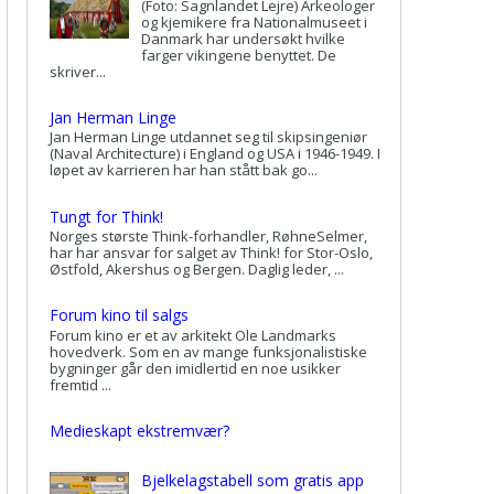
(Foto: Sagnlandet Lejre) Arkeologer
og kjemikere fra Nationalmuseet i
Danmark har undersøkt hvilke
farger vikingene benyttet. De
skriver...
Jan Herman Linge
Jan Herman Linge utdannet seg til skipsingeniør
(Naval Architecture) i England og USA i 1946-1949. I
løpet av karrieren har han stått bak go...
Tungt for Think!
Norges største Think-forhandler, RøhneSelmer,
har har ansvar for salget av Think! for Stor-Oslo,
Østfold, Akershus og Bergen. Daglig leder, ...
Forum kino til salgs
Forum kino er et av arkitekt Ole Landmarks
hovedverk. Som en av mange funksjonalistiske
bygninger går den imidlertid en noe usikker
fremtid ...
Medieskapt ekstremvær?
Bjelkelagstabell som gratis app