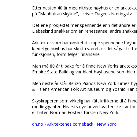
Etter nesten 40 år med nitriste høyhus er en arkitekt
på "Manhattan skyline", skriver Dagens Næringsliv.
Det ene prosjektet mer spennende enn det andre er p
Liebeskind snakker om en renessanse, andre snakker
Arkitekter som har ønsket å skape spennende høyhus,
kjedelige høyhus har skutt i været, er det sågar blitt
funksjonen, form følger finansene.
Man må 80 år tilbake for å finne New Yorks arkitekto
Empire State Building var blant høyhusene som ble re
Men neste år står Renzo Pianos New York Times-bygn
& Tsiens American Folk Art Museum og Yoshio Tani
Skyskraperen som virkelig har fått kritikerne til å f
mediegiganten Hearsts nye hovedkvarter like sør for
er briten Norman Fosters første i New York.
dn.no - Arkitektenes comeback i New York