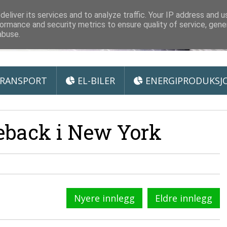
 Miljøteknologi
eliver its services and to analyze traffic. Your IP address and 
ormance and security metrics to ensure quality of service, gen
abuse.
RANSPORT
EL-BILER
ENERGIPRODUKSJ
eback i New York
Nyere innlegg
Eldre innlegg