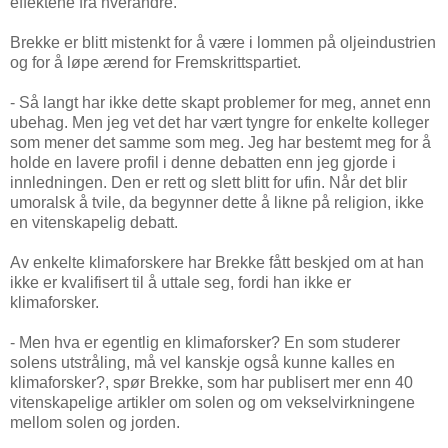
effektene fra hverandre.
Brekke er blitt mistenkt for å være i lommen på oljeindustrien
og for å løpe ærend for Fremskrittspartiet.
- Så langt har ikke dette skapt problemer for meg, annet enn
ubehag. Men jeg vet det har vært tyngre for enkelte kolleger
som mener det samme som meg. Jeg har bestemt meg for å
holde en lavere profil i denne debatten enn jeg gjorde i
innledningen. Den er rett og slett blitt for ufin. Når det blir
umoralsk å tvile, da begynner dette å likne på religion, ikke
en vitenskapelig debatt.
Av enkelte klimaforskere har Brekke fått beskjed om at han
ikke er kvalifisert til å uttale seg, fordi han ikke er
klimaforsker.
- Men hva er egentlig en klimaforsker? En som studerer
solens utstråling, må vel kanskje også kunne kalles en
klimaforsker?, spør Brekke, som har publisert mer enn 40
vitenskapelige artikler om solen og om vekselvirkningene
mellom solen og jorden.