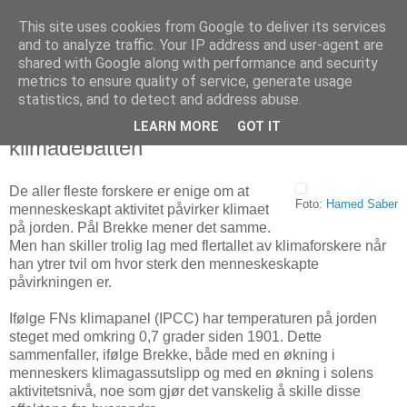
This site uses cookies from Google to deliver its services
Arkitektur & Miljøteknologi
and to analyze traffic. Your IP address and user-agent are
shared with Google along with performance and security
metrics to ensure quality of service, generate usage
statistics, and to detect and address abuse.
27 februar 2008
Solforskeren med tvisyn på
LEARN MORE
GOT IT
klimadebatten
De aller fleste forskere er enige om at
Foto:
Hamed Saber
menneskeskapt aktivitet påvirker klimaet
på jorden. Pål Brekke mener det samme.
Men han skiller trolig lag med flertallet av klimaforskere når
han ytrer tvil om hvor sterk den menneskeskapte
påvirkningen er.
Ifølge FNs klimapanel (IPCC) har temperaturen på jorden
steget med omkring 0,7 grader siden 1901. Dette
sammenfaller, ifølge Brekke, både med en økning i
menneskers klimagassutslipp og med en økning i solens
aktivitetsnivå, noe som gjør det vanskelig å skille disse