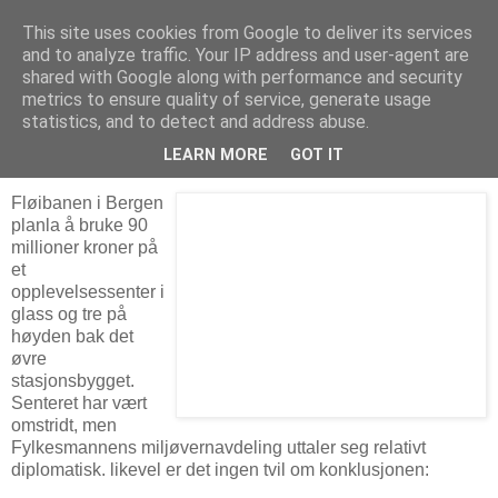
This site uses cookies from Google to deliver its services
Arkitektur & Miljøteknologi
and to analyze traffic. Your IP address and user-agent are
shared with Google along with performance and security
metrics to ensure quality of service, generate usage
statistics, and to detect and address abuse.
20 november 2008
Nei til nybygg på Fløyen
LEARN MORE
GOT IT
Fløibanen i Bergen
planla å bruke 90
millioner kroner på
et
opplevelsessenter i
glass og tre på
høyden bak det
øvre
stasjonsbygget.
Senteret har vært
omstridt, men
Fylkesmannens miljøvernavdeling uttaler seg relativt
diplomatisk. likevel er det ingen tvil om konklusjonen: