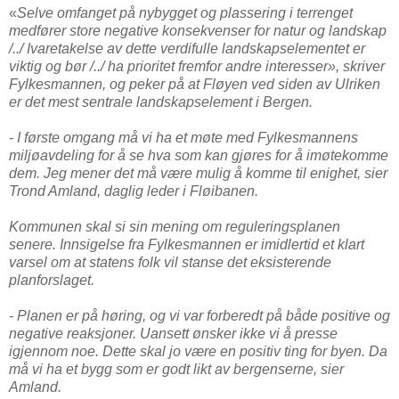
«
Selve omfanget på nybygget og plassering i terrenget
medfører store negative konsekvenser for natur og landskap
/../ Ivaretakelse av dette verdifulle landskapselementet er
viktig og bør /../ ha prioritet fremfor andre interesser», skriver
Fylkesmannen, og peker på at Fløyen ved siden av Ulriken
er det mest sentrale landskapselement i Bergen.
- I første omgang må vi ha et møte med Fylkesmannens
miljøavdeling for å se hva som kan gjøres for å imøtekomme
dem. Jeg mener det må være mulig å komme til enighet,
sier
Trond Amland, daglig leder i Fløibanen.
Kommunen skal si sin mening om reguleringsplanen
senere. Innsigelse fra Fylkesmannen er imidlertid et klart
varsel om at statens folk vil stanse det eksisterende
planforslaget.
- Planen er på høring, og vi var forberedt på både positive og
negative reaksjoner. Uansett ønsker ikke vi å presse
igjennom noe. Dette skal jo være en positiv ting for byen. Da
må vi ha et bygg som er godt likt av bergenserne,
sier
Amland.