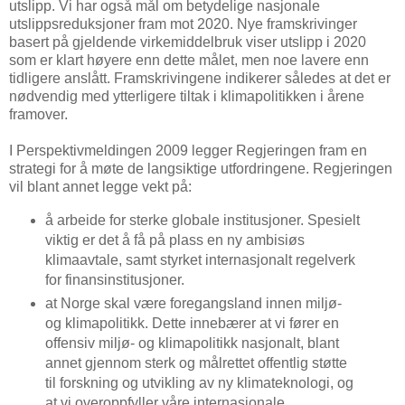
utslipp. Vi har også mål om betydelige nasjonale
utslippsreduksjoner fram mot 2020. Nye framskrivinger
basert på gjeldende virkemiddelbruk viser utslipp i 2020
som er klart høyere enn dette målet, men noe lavere enn
tidligere anslått. Framskrivingene indikerer således at det er
nødvendig med ytterligere tiltak i klimapolitikken i årene
framover.
I Perspektivmeldingen 2009 legger Regjeringen fram en
strategi for å møte de langsiktige utfordringene. Regjeringen
vil blant annet legge vekt på:
å arbeide for sterke globale institusjoner. Spesielt
viktig er det å få på plass en ny ambisiøs
klimaavtale, samt styrket internasjonalt regelverk
for finansinstitusjoner.
at Norge skal være foregangsland innen miljø-
og klimapolitikk. Dette innebærer at vi fører en
offensiv miljø- og klimapolitikk nasjonalt, blant
annet gjennom sterk og målrettet offentlig støtte
til forskning og utvikling av ny klimateknologi, og
at vi overoppfyller våre internasjonale