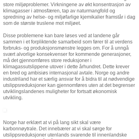
store miljøproblemer. Virkningene av økt konsentrasjon av
klimagasser i atmosfæren, tap av naturmangfold og
spredning av helse- og miljøfarlige kjemikalier framstår i dag
som de største truslene mot miljøet.
Disse problemene kan bare løses ved at landene går
sammen i et forpliktende samarbeid som fører til at verdens
forbruks- og produksjonsmønstre legges om. For å unngå
svært alvorlige konsekvenser for kommende generasjoner,
må det gjennomføres store reduksjoner i
klimagassutslippene utover i dette århundret. Dette krever
en bred og ambisiøs internasjonal avtale. Norge og andre
industriland har et særlig ansvar for å bidra til at nødvendige
utslippsreduksjoner kan gjennomføres uten at det begrenser
utviklingslandenes muligheter for fortsatt økonomisk
utvikling.
Norge har erklært at vi på lang sikt skal være
karbonnøytrale. Det innebærer at vi skal sørge for
utslippsreduksjoner utenlands svarende til innenlandske