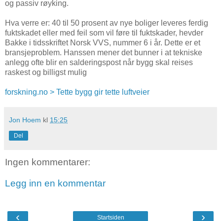
og passiv røyking.
Hva verre er: 40 til 50 prosent av nye boliger leveres ferdig
fuktskadet eller med feil som vil føre til fuktskader, hevder
Bakke i tidsskriftet Norsk VVS, nummer 6 i år. Dette er et
bransjeproblem. Hanssen mener det bunner i at tekniske
anlegg ofte blir en salderingspost når bygg skal reises
raskest og billigst mulig
forskning.no > Tette bygg gir tette luftveier
Jon Hoem
kl
15:25
Del
Ingen kommentarer:
Legg inn en kommentar
‹
›
Startsiden