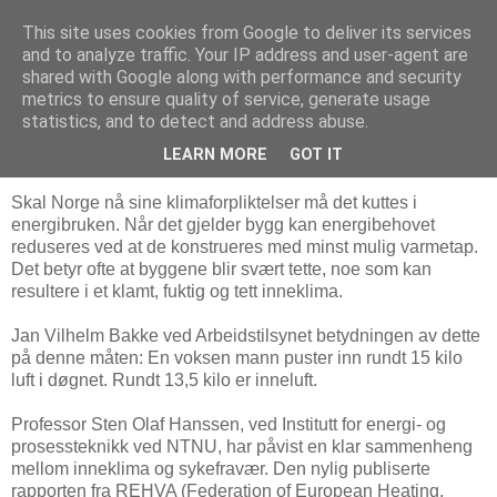
This site uses cookies from Google to deliver its services
Arkitektur & Miljøteknologi
and to analyze traffic. Your IP address and user-agent are
shared with Google along with performance and security
metrics to ensure quality of service, generate usage
statistics, and to detect and address abuse.
21 februar 2009
Tette bygg gir helseskader
LEARN MORE
GOT IT
Skal Norge nå sine klimaforpliktelser må det kuttes i
energibruken. Når det gjelder bygg kan energibehovet
reduseres ved at de konstrueres med minst mulig varmetap.
Det betyr ofte at byggene blir svært tette, noe som kan
resultere i et klamt, fuktig og tett inneklima.
Jan Vilhelm Bakke ved Arbeidstilsynet betydningen av dette
på denne måten: En voksen mann puster inn rundt 15 kilo
luft i døgnet. Rundt 13,5 kilo er inneluft.
Professor Sten Olaf Hanssen, ved Institutt for energi- og
prosessteknikk ved NTNU, har påvist en klar sammenheng
mellom inneklima og sykefravær. Den nylig publiserte
rapporten fra REHVA (Federation of European Heating,