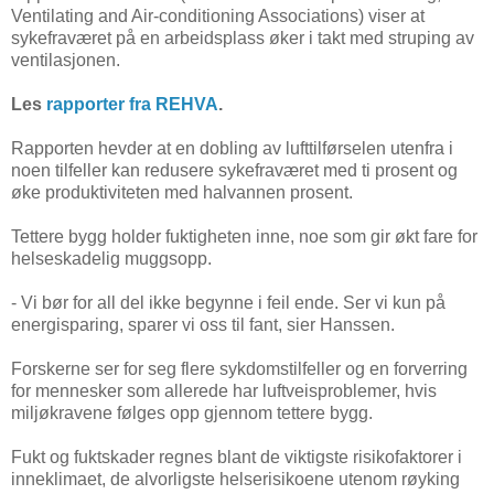
Ventilating and Air-conditioning Associations) viser at
sykefraværet på en arbeidsplass øker i takt med struping av
ventilasjonen.
Les
rapporter fra REHVA
.
Rapporten hevder at en dobling av lufttilførselen utenfra i
noen tilfeller kan redusere sykefraværet med ti prosent og
øke produktiviteten med halvannen prosent.
Tettere bygg holder fuktigheten inne, noe som gir økt fare for
helseskadelig muggsopp.
- Vi bør for all del ikke begynne i feil ende. Ser vi kun på
energisparing, sparer vi oss til fant, sier Hanssen.
Forskerne ser for seg flere sykdomstilfeller og en forverring
for mennesker som allerede har luftveisproblemer, hvis
miljøkravene følges opp gjennom tettere bygg.
Fukt og fuktskader regnes blant de viktigste risikofaktorer i
inneklimaet, de alvorligste helserisikoene utenom røyking