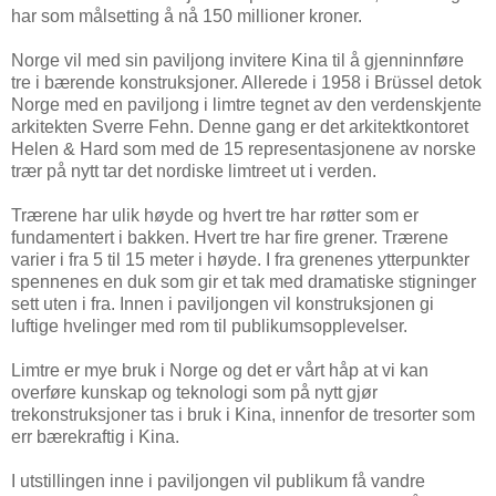
har som målsetting å nå 150 millioner kroner.
Norge vil med sin paviljong invitere Kina til å gjenninnføre
tre i bærende konstruksjoner. Allerede i 1958 i Brüssel detok
Norge med en paviljong i limtre tegnet av den verdenskjente
arkitekten Sverre Fehn. Denne gang er det arkitektkontoret
Helen & Hard som med de 15 representasjonene av norske
trær på nytt tar det nordiske limtreet ut i verden.
Trærene har ulik høyde og hvert tre har røtter som er
fundamentert i bakken. Hvert tre har fire grener. Trærene
varier i fra 5 til 15 meter i høyde. I fra grenenes ytterpunkter
spennenes en duk som gir et tak med dramatiske stigninger
sett uten i fra. Innen i paviljongen vil konstruksjonen gi
luftige hvelinger med rom til publikumsopplevelser.
Limtre er mye bruk i Norge og det er vårt håp at vi kan
overføre kunskap og teknologi som på nytt gjør
trekonstruksjoner tas i bruk i Kina, innenfor de tresorter som
err bærekraftig i Kina.
I utstillingen inne i paviljongen vil publikum få vandre