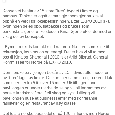
Konseptet består av 15 store "trær" bygget i limtre og
bambus. Tanken er også at man gjennom gjenbruk skal
oppnå en verdi for lokalbefolkningen. Etter EXPO 2010 skal
bygningen deles opp, flatpakkes og brukes som
parkinstallasjoner ulike steder i Kina. Gjenbruk er dermed en
viktig del av konseptet.
- Bymenneskets kontakt med naturen. Naturen som kilde til
rekreasjon, inspirasjon og energi. Det er hva vi vil ta med
oss til Kina og Shanghai i 2010, sier Arild Blixrud, General
Kommissær for Norge på EXPO 2010.
Den norske paviljongen består av 15 individuelle modeller
av ”trær” laget av limtre. De kommer sammen og bærer et tak
som spenner fra 5 til over 15 meter. Utstillingen inne i
paviljongen er under utarbeidelse og vil bli innrammet av
norske landskap; fjord, fjell skog og kyst. I tillegg vil
paviljongen huse et buisnesssenter med konferanse
fasiliteter og en restaurant av høy klasse.
Det totale norske budsjettet er på 120 millioner, men Norge