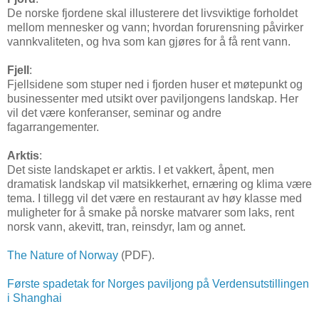
De norske fjordene skal illusterere det livsviktige forholdet
mellom mennesker og vann; hvordan forurensning påvirker
vannkvaliteten, og hva som kan gjøres for å få rent vann.
Fjell
:
Fjellsidene som stuper ned i fjorden huser et møtepunkt og
businessenter med utsikt over paviljongens landskap. Her
vil det være konferanser, seminar og andre
fagarrangementer.
Arktis
:
Det siste landskapet er arktis. I et vakkert, åpent, men
dramatisk landskap vil matsikkerhet, ernæring og klima være
tema. I tillegg vil det være en restaurant av høy klasse med
muligheter for å smake på norske matvarer som laks, rent
norsk vann, akevitt, tran, reinsdyr, lam og annet.
The Nature of Norway
(PDF).
Første spadetak for Norges paviljong på Verdensutstillingen
i Shanghai