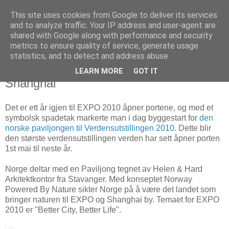
This site uses cookies from Google to deliver its services
Arkitektur & Miljøteknologi
and to analyze traffic. Your IP address and user-agent are
shared with Google along with performance and security
metrics to ensure quality of service, generate usage
statistics, and to detect and address abuse.
27 april 2009
Norges paviljong på Verdensutstillingen i
LEARN MORE
GOT IT
Shanghai
Det er ett år igjen til EXPO 2010 åpner portene, og med et
symbolsk spadetak markerte man i dag byggestart for
den
norske paviljongen til Verdensutstillingen 2010
. Dette blir
den største verdensutstillingen verden har sett åpner porten
1st mai til neste år.
Norge deltar med en Paviljong tegnet av Helen & Hard
Arkitektkontor fra Stavanger. Med konseptet Norway
Powered By Nature sikter Norge på å være det landet som
bringer naturen til EXPO og Shanghai by. Temaet for EXPO
2010 er "Better City, Better Life".