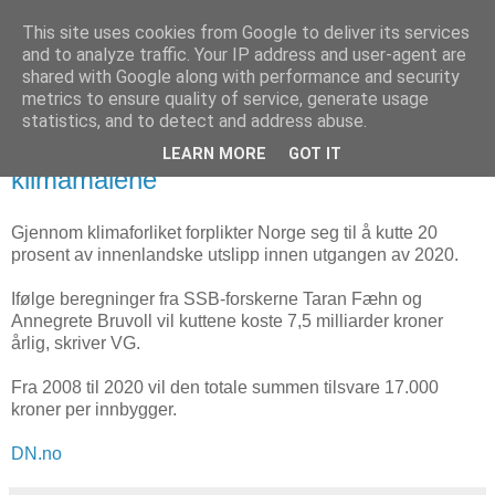
This site uses cookies from Google to deliver its services
Arkitektur & Miljøteknologi
and to analyze traffic. Your IP address and user-agent are
shared with Google along with performance and security
metrics to ensure quality of service, generate usage
statistics, and to detect and address abuse.
05 desember 2009
7,5 milliarder i året for å innfri
LEARN MORE
GOT IT
klimamålene
Gjennom klimaforliket forplikter Norge seg til å kutte 20
prosent av innenlandske utslipp innen utgangen av 2020.
Ifølge beregninger fra SSB-forskerne Taran Fæhn og
Annegrete Bruvoll vil kuttene koste 7,5 milliarder kroner
årlig, skriver VG.
Fra 2008 til 2020 vil den totale summen tilsvare 17.000
kroner per innbygger.
DN.no