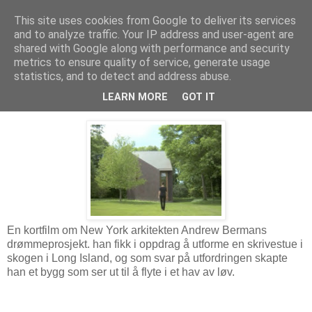
This site uses cookies from Google to deliver its services
Arkitektur & Miljøteknologi
and to analyze traffic. Your IP address and user-agent are
shared with Google along with performance and security
metrics to ensure quality of service, generate usage
statistics, and to detect and address abuse.
11 juni 2010
Private Library
LEARN MORE
GOT IT
En kortfilm om New York arkitekten Andrew Bermans
drømmeprosjekt. han fikk i oppdrag å utforme en skrivestue i
skogen i Long Island, og som svar på utfordringen skapte
han et bygg som ser ut til å flyte i et hav av løv.