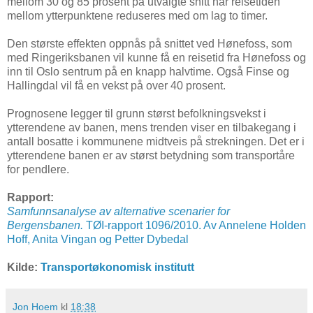
mellom 30 og 85 prosent på utvalgte snitt når reisetiden
mellom ytterpunktene reduseres med om lag to timer.
Den største effekten oppnås på snittet ved Hønefoss, som
med Ringeriksbanen vil kunne få en reisetid fra Hønefoss og
inn til Oslo sentrum på en knapp halvtime. Også Finse og
Hallingdal vil få en vekst på over 40 prosent.
Prognosene legger til grunn størst befolkningsvekst i
ytterendene av banen, mens trenden viser en tilbakegang i
antall bosatte i kommunene midtveis på strekningen. Det er i
ytterendene banen er av størst betydning som transportåre
for pendlere.
Rapport:
Samfunnsanalyse av alternative scenarier for
Bergensbanen.
TØI-rapport 1096/2010. Av Annelene Holden
Hoff, Anita Vingan og Petter Dybedal
Kilde:
Transportøkonomisk institutt
Jon Hoem
kl
18:38