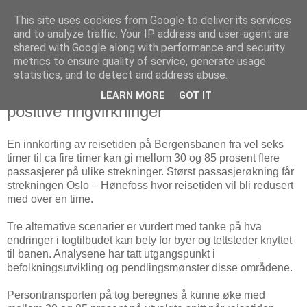
This site uses cookies from Google to deliver its services
Arkitektur & Miljøteknologi
and to analyze traffic. Your IP address and user-agent are
shared with Google along with performance and security
metrics to ensure quality of service, generate usage
statistics, and to detect and address abuse.
12 oktober 2010
Innkorting av Bergensbanen vil gi
LEARN MORE
GOT IT
positive ringvirkninger
En innkorting av reisetiden på Bergensbanen fra vel seks
timer til ca fire timer kan gi mellom 30 og 85 prosent flere
passasjerer på ulike strekninger. Størst passasjerøkning får
strekningen Oslo – Hønefoss hvor reisetiden vil bli redusert
med over en time.
Tre alternative scenarier er vurdert med tanke på hva
endringer i togtilbudet kan bety for byer og tettsteder knyttet
til banen. Analysene har tatt utgangspunkt i
befolkningsutvikling og pendlingsmønster disse områdene.
Persontransporten på tog beregnes å kunne øke med