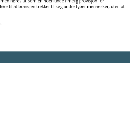
mmen høres ut som en noenlunde rimelig provisjon for
øre til at bransjen trekker til seg andre typer mennesker, uten at
n.