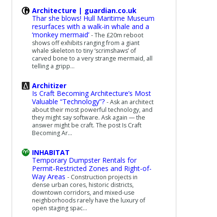
Architecture | guardian.co.uk
Thar she blows! Hull Maritime Museum
resurfaces with a walk-in whale and a
‘monkey mermaid’
-
The £20m reboot
shows off exhibits ranging from a giant
whale skeleton to tiny ‘scrimshaws’ of
carved bone to a very strange mermaid, all
telling a gripp...
Architizer
Is Craft Becoming Architecture’s Most
Valuable “Technology”?
-
Ask an architect
about their most powerful technology, and
they might say software. Ask again — the
answer might be craft. The post Is Craft
Becoming Ar...
INHABITAT
Temporary Dumpster Rentals for
Permit-Restricted Zones and Right-of-
Way Areas
-
Construction projects in
dense urban cores, historic districts,
downtown corridors, and mixed-use
neighborhoods rarely have the luxury of
open staging spac...