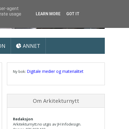
user-agent
erate usage
LEARN MORE
GOT IT
ON
ANNET
Digitale medier og materialitet
Ny bok:
Om Arkitekturnytt
Redaksjon
Arkitekturnytt.no utgis av JH Infodesign.