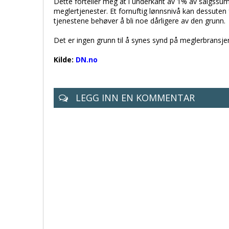
Dette forteller meg at i underkant av 1% av salgssu
meglertjenester. Et fornuftig lønnsnivå kan dessuten f
tjenestene behøver å bli noe dårligere av den grunn.
Det er ingen grunn til å synes synd på meglerbransje
Kilde:
DN.no
LEGG INN EN KOMMENTAR