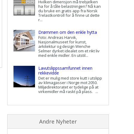
Hvilken dimensjon må trebjelken
ha for å tåle belastningen? Nå kan
du bruke en gratis app fra Norsk
Trelastkontroll for å finne ut dette
r...
Drømmen om den enkle hytta
Foto: Andreas Harvik,
Nasjonalmuseet for kunst,
arkitektur og design Wenche
Selmer dyrket idealet om et rikt liv
med enkle midler. En utstil...
Lavutslippssamfunnet innen
rekkevidde
Det er mulig med store kutt i utslipp
av klimagasser i Norge mot 2050.
Miljødirektoratet er tydelige på at
virkemidler må raskt på plass. ...
Andre Nyheter