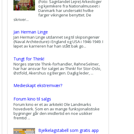
(Foto: Sagnlandet Lejre) Arkeologer
og kjemikere fra Nationalmuseet i
Danmark har undersøkt hvilke
farger vikingene benyttet. De
skriver...
Jan Herman Linge
Jan Herman Linge utdannet seg til skipsingeniør
(Naval Architecture) i England og USA i 1946-1949. I
løpet av karrieren har han stått bak go...
Tungt for Think!
Norges største Think-forhandler, RøhneSelmer,
har har ansvar for salget av Think! for Stor-Oslo,
Østfold, Akershus og Bergen. Daglig leder, ...
Medieskapt ekstremvær?
Forum kino til salgs
Forum kino er et av arkitekt Ole Landmarks
hovedverk. Som en av mange funksjonalistiske
bygninger går den imidlertid en noe usikker
fremtid ...
Bjelkelagstabell som gratis app