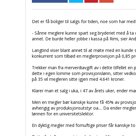
Det er få boliger til salgs for tiden, noe som har med
- Sånne meglere kunne spart seg bryderiet med å ta o
annet. De burde heller jobbe i kassa på Rimi, sier A
Langtind viser blant annet til at møte med en kunde s
konkurrent som tilbød en meglerprovisjon på 0,85 pro
Trekker man fra merverdiavgift av i dette tilfellet en
dette i egen lomme som provisjonslønn, sitter vedk
på 35 vil megleren sitte igjen med 4.641 kroner.
Klarer man et salg i uka, i 47 av årets uker, ender m
Men en megler bør kanskje kunne få 45% av provisjonen
avhengig av produksjonsutstyr oa.... Da ender meg
lønnen for en universitetslektor.
En dyktig megler med fornuftige priser får kanskje to s