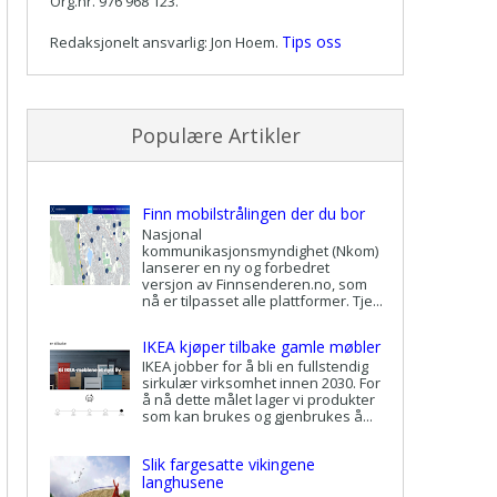
Org.nr. 976 968 123.
Tips oss
Redaksjonelt ansvarlig: Jon Hoem.
Populære Artikler
Finn mobilstrålingen der du bor
Nasjonal
kommunikasjonsmyndighet (Nkom)
lanserer en ny og forbedret
versjon av Finnsenderen.no, som
nå er tilpasset alle plattformer. Tje...
IKEA kjøper tilbake gamle møbler
IKEA jobber for å bli en fullstendig
sirkulær virksomhet innen 2030. For
å nå dette målet lager vi produkter
som kan brukes og gjenbrukes å...
Slik fargesatte vikingene
langhusene