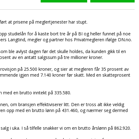
ført at prisene på meglertjenester har stupt.
pp studielån for å kaste bort tre år på BI og heller funnet på noe
nders Langtind, megler og partner hos Privatmegleren ifølge DN.no.
om ble avlyst dagen før det skulle holdes, da kunden gikk til en
sent av en antatt salgssum på tre millioner kroner.
 provisjon på 25.500 kroner, og sier at megleren får 35 prosent av
ommende igjen med 7.140 kroner før skatt. Med en skatteprosent
an med en brutto inntekt på 335.580.
, om bransjen effektiviserer litt. Den er tross alt ikke veldig
leren opp med en brutto lønn på 431.460, og nærmer seg dermed
alg i uka. I så tilfelle snakker vi om en brutto årslønn på 862.920.