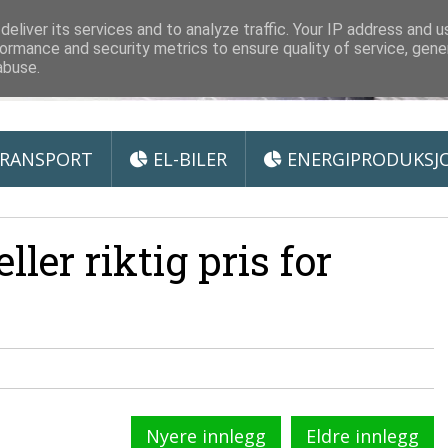
 Miljøteknologi
eliver its services and to analyze traffic. Your IP address and 
ormance and security metrics to ensure quality of service, gen
abuse.
RANSPORT
EL-BILER
ENERGIPRODUKSJ
ller riktig pris for
Nyere innlegg
Eldre innlegg