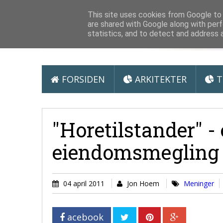
Arkitektur &
This site uses cookies from Google to d
are shared with Google along with perf
statistics, and to detect and address 
FORSIDEN
ARKITEKTER
T
"Horetilstander" - e
eiendomsmegling
04 april 2011
Jon Hoem
Meninger
acebook