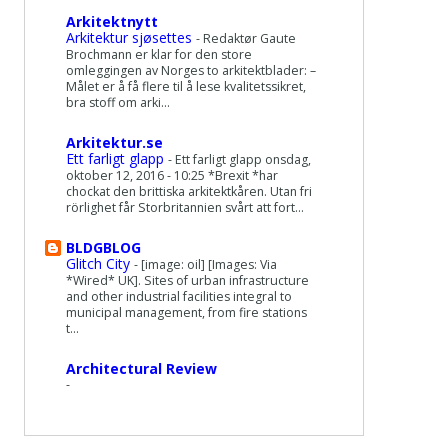
Arkitektnytt
Arkitektur sjøsettes
-
Redaktør Gaute
Brochmann er klar for den store
omleggingen av Norges to arkitektblader: –
Målet er å få flere til å lese kvalitetssikret,
bra stoff om arki...
Arkitektur.se
Ett farligt glapp
-
Ett farligt glapp onsdag,
oktober 12, 2016 - 10:25 *Brexit *har
chockat den brittiska arkitektkåren. Utan fri
rörlighet får Storbritannien svårt att fort...
BLDGBLOG
Glitch City
-
[image: oil] [Images: Via
*Wired* UK]. Sites of urban infrastructure
and other industrial facilities integral to
municipal management, from fire stations
t...
Architectural Review
-