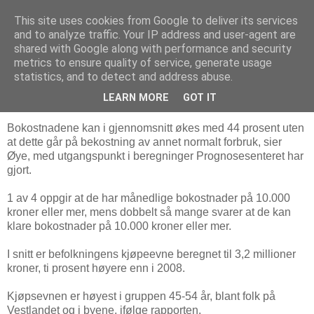
This site uses cookies from Google to deliver its services
Arkitektur & Miljøteknologi
and to analyze traffic. Your IP address and user-agent are
shared with Google along with performance and security
metrics to ensure quality of service, generate usage
statistics, and to detect and address abuse.
10 mai 2011
- Folk tåler 40 % høyere bokostnader
LEARN MORE
GOT IT
Bokostnadene kan i gjennomsnitt økes med 44 prosent uten
at dette går på bekostning av annet normalt forbruk, sier
Øye, med utgangspunkt i beregninger Prognosesenteret har
gjort.
1 av 4 oppgir at de har månedlige bokostnader på 10.000
kroner eller mer, mens dobbelt så mange svarer at de kan
klare bokostnader på 10.000 kroner eller mer.
I snitt er befolkningens kjøpeevne beregnet til 3,2 millioner
kroner, ti prosent høyere enn i 2008.
Kjøpsevnen er høyest i gruppen 45-54 år, blant folk på
Vestlandet og i byene, ifølge rapporten.