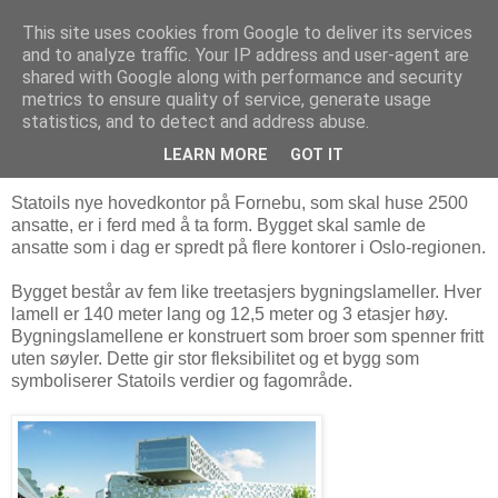
This site uses cookies from Google to deliver its services
Arkitektur & Miljøteknologi
and to analyze traffic. Your IP address and user-agent are
shared with Google along with performance and security
metrics to ensure quality of service, generate usage
statistics, and to detect and address abuse.
31 august 2011
Statoil-bygget på Fornebu
LEARN MORE
GOT IT
Statoils nye hovedkontor på Fornebu, som skal huse 2500
ansatte, er i ferd med å ta form. Bygget skal samle de
ansatte som i dag er spredt på flere kontorer i Oslo-regionen.
Bygget består av fem like treetasjers bygningslameller. Hver
lamell er 140 meter lang og 12,5 meter og 3 etasjer høy.
Bygningslamellene er konstruert som broer som spenner fritt
uten søyler. Dette gir stor fleksibilitet og et bygg som
symboliserer Statoils verdier og fagområde.