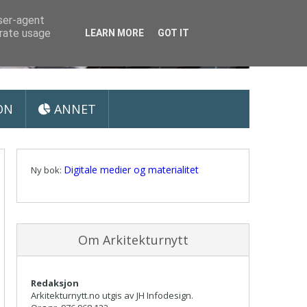
user-agent
erate usage
LEARN MORE
GOT IT
ON
ANNET
Digitale medier og materialitet
Ny bok:
Om Arkitekturnytt
Redaksjon
Arkitekturnytt.no utgis av JH Infodesign.