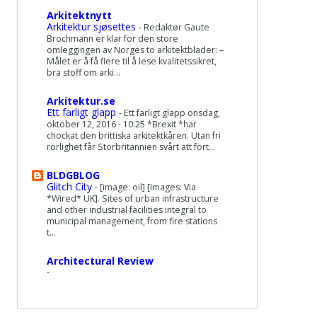
Arkitektnytt
Arkitektur sjøsettes
-
Redaktør Gaute
Brochmann er klar for den store
omleggingen av Norges to arkitektblader: –
Målet er å få flere til å lese kvalitetssikret,
bra stoff om arki...
Arkitektur.se
Ett farligt glapp
-
Ett farligt glapp onsdag,
oktober 12, 2016 - 10:25 *Brexit *har
chockat den brittiska arkitektkåren. Utan fri
rörlighet får Storbritannien svårt att fort...
BLDGBLOG
Glitch City
-
[image: oil] [Images: Via
*Wired* UK]. Sites of urban infrastructure
and other industrial facilities integral to
municipal management, from fire stations
t...
Architectural Review
-