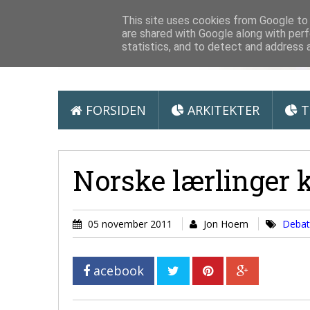
Arkitektur &
This site uses cookies from Google to d
are shared with Google along with perf
statistics, and to detect and address 
FORSIDEN
ARKITEKTER
T
Norske lærlinger 
05 november 2011
Jon Hoem
Deba
acebook