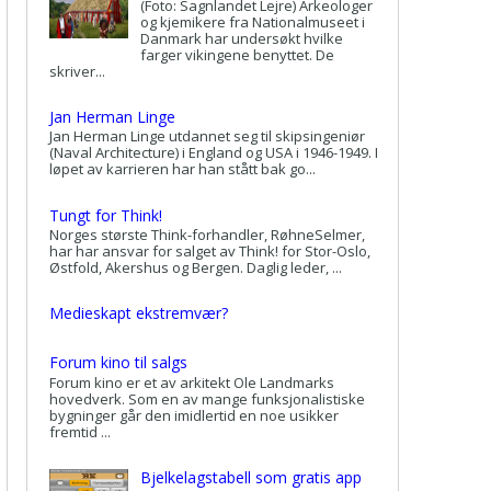
(Foto: Sagnlandet Lejre) Arkeologer
og kjemikere fra Nationalmuseet i
Danmark har undersøkt hvilke
farger vikingene benyttet. De
skriver...
Jan Herman Linge
Jan Herman Linge utdannet seg til skipsingeniør
(Naval Architecture) i England og USA i 1946-1949. I
løpet av karrieren har han stått bak go...
Tungt for Think!
Norges største Think-forhandler, RøhneSelmer,
har har ansvar for salget av Think! for Stor-Oslo,
Østfold, Akershus og Bergen. Daglig leder, ...
Medieskapt ekstremvær?
Forum kino til salgs
Forum kino er et av arkitekt Ole Landmarks
hovedverk. Som en av mange funksjonalistiske
bygninger går den imidlertid en noe usikker
fremtid ...
Bjelkelagstabell som gratis app