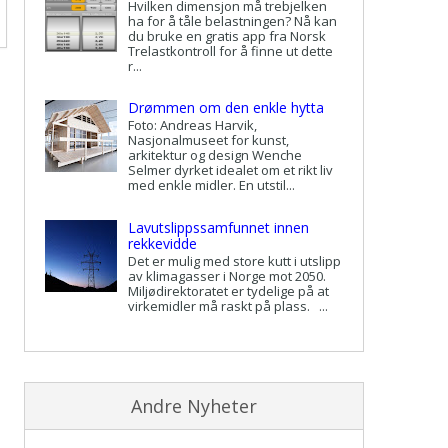
Hvilken dimensjon må trebjelken
ha for å tåle belastningen? Nå kan
du bruke en gratis app fra Norsk
Trelastkontroll for å finne ut dette
r...
Drømmen om den enkle hytta
Foto: Andreas Harvik,
Nasjonalmuseet for kunst,
arkitektur og design Wenche
Selmer dyrket idealet om et rikt liv
med enkle midler. En utstil...
Lavutslippssamfunnet innen
rekkevidde
Det er mulig med store kutt i utslipp
av klimagasser i Norge mot 2050.
Miljødirektoratet er tydelige på at
virkemidler må raskt på plass. ...
Andre Nyheter