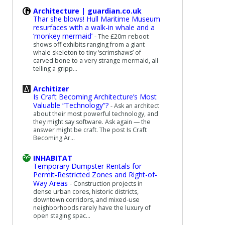
Architecture | guardian.co.uk
Thar she blows! Hull Maritime Museum
resurfaces with a walk-in whale and a
‘monkey mermaid’
-
The £20m reboot
shows off exhibits ranging from a giant
whale skeleton to tiny ‘scrimshaws’ of
carved bone to a very strange mermaid, all
telling a gripp...
Architizer
Is Craft Becoming Architecture’s Most
Valuable “Technology”?
-
Ask an architect
about their most powerful technology, and
they might say software. Ask again — the
answer might be craft. The post Is Craft
Becoming Ar...
INHABITAT
Temporary Dumpster Rentals for
Permit-Restricted Zones and Right-of-
Way Areas
-
Construction projects in
dense urban cores, historic districts,
downtown corridors, and mixed-use
neighborhoods rarely have the luxury of
open staging spac...