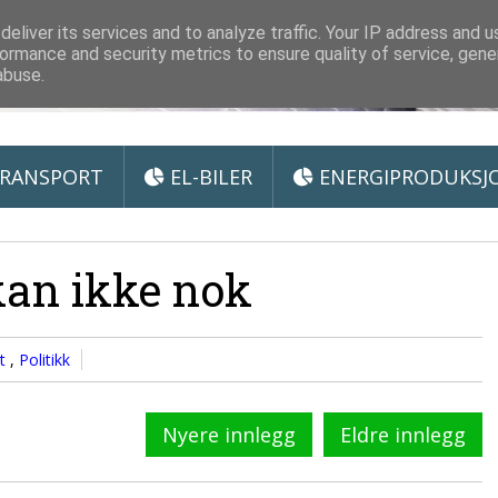
 Miljøteknologi
eliver its services and to analyze traffic. Your IP address and 
ormance and security metrics to ensure quality of service, gen
abuse.
RANSPORT
EL-BILER
ENERGIPRODUKSJ
kan ikke nok
tt
,
Politikk
Nyere innlegg
Eldre innlegg