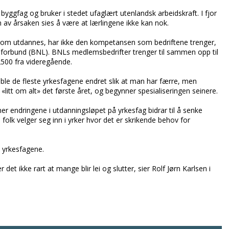
 byggfag og bruker i stedet ufaglært utenlandsk arbeidskraft. I fjor
 av årsaken sies å være at lærlingene ikke kan nok.
som utdannes, har ikke den kompetansen som bedriftene trenger,
forbund (BNL). BNLs medlemsbedrifter trenger til sammen opp til
500 fra videregående.
ble de fleste yrkesfagene endret slik at man har færre, men
itt om alt» det første året, og begynner spesialiseringen seinere.
endringene i utdanningsløpet på yrkesfag bidrar til å senke
folk velger seg inn i yrker hvor det er skrikende behov for
 yrkesfagene.
det ikke rart at mange blir lei og slutter, sier Rolf Jørn Karlsen i