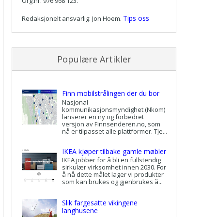
Org.nr. 976 968 123.
Tips oss
Redaksjonelt ansvarlig: Jon Hoem.
Populære Artikler
Finn mobilstrålingen der du bor
Nasjonal
kommunikasjonsmyndighet (Nkom)
lanserer en ny og forbedret
versjon av Finnsenderen.no, som
nå er tilpasset alle plattformer. Tje...
IKEA kjøper tilbake gamle møbler
IKEA jobber for å bli en fullstendig
sirkulær virksomhet innen 2030. For
å nå dette målet lager vi produkter
som kan brukes og gjenbrukes å...
Slik fargesatte vikingene
langhusene