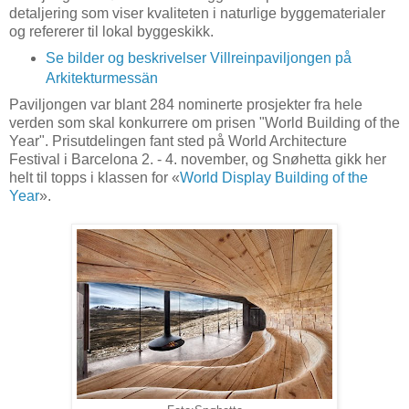
detaljering som viser kvaliteten i naturlige byggematerialer
og refererer til lokal byggeskikk.
Se bilder og beskrivelser Villreinpaviljongen på
Arkitekturmessän
Paviljongen var blant 284 nominerte prosjekter fra hele
verden som skal konkurrere om prisen "World Building of the
Year". Prisutdelingen fant sted på World Architecture
Festival i Barcelona 2. - 4. november, og Snøhetta gikk her
helt til topps i klassen for «
World Display Building of the
Year
».