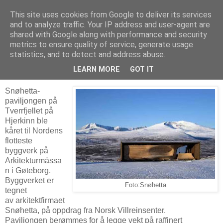
This site uses cookies from Google to deliver its services
Arkitektur & Miljøteknologi
and to analyze traffic. Your IP address and user-agent are
shared with Google along with performance and security
metrics to ensure quality of service, generate usage
statistics, and to detect and address abuse.
05 november 2011
Priser til Snøhettas villreinsenter
LEARN MORE
GOT IT
Snøhetta-
paviljongen på
Tverrfjellet på
Hjerkinn ble
kåret til Nordens
flotteste
byggverk på
Arkitekturmässa
n i Gøteborg.
Byggverket er
Foto:Snøhetta
tegnet
av arkitektfirmaet
Snøhetta, på oppdrag fra Norsk Villreinsenter.
Paviljongen berømmes for å legge vekt på raffinert