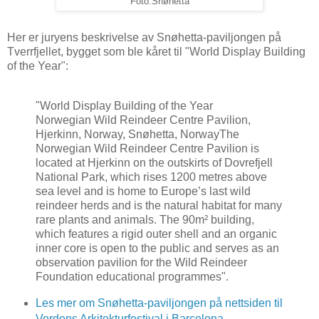
Foto:Snøhetta
Her er juryens beskrivelse av Snøhetta-paviljongen på
Tverrfjellet, bygget som ble kåret til "World Display Building
of the Year":
"World Display Building of the Year
Norwegian Wild Reindeer Centre Pavilion,
Hjerkinn, Norway, Snøhetta, NorwayThe
Norwegian Wild Reindeer Centre Pavilion is
located at Hjerkinn on the outskirts of Dovrefjell
National Park, which rises 1200 metres above
sea level and is home to Europe’s last wild
reindeer herds and is the natural habitat for many
rare plants and animals. The 90m² building,
which features a rigid outer shell and an organic
inner core is open to the public and serves as an
observation pavilion for the Wild Reindeer
Foundation educational programmes".
Les mer om Snøhetta-paviljongen på nettsiden til
Verdens Arkitekturfestival i Barcelona.