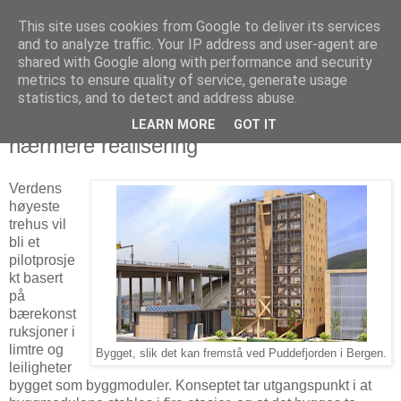
This site uses cookies from Google to deliver its services
Arkitektur & Miljøteknologi
and to analyze traffic. Your IP address and user-agent are
shared with Google along with performance and security
metrics to ensure quality of service, generate usage
statistics, and to detect and address abuse.
08 juni 2012
Verdens høyeste trehus
LEARN MORE
GOT IT
nærmere realisering
Verdens
høyeste
trehus vil
bli et
pilotprosje
kt basert
på
bærekonst
ruksjoner i
limtre og
Bygget, slik det kan fremstå ved Puddefjorden i Bergen.
leiligheter
bygget som byggmoduler. Konseptet tar utgangspunkt i at