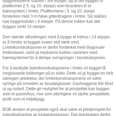
byggmodulene stables i fire etasjer, og at det bygges to
plattformer (i 5. og 10. etasje) som forankres til et
bæresystem i limtre. Plattformene i 5. og 10. etasje
forsterkes med 3 m høye gitterdragere i limtre. Så stables
nye byggmoduler i 4 etasjer. På denne måten kan det
bygges inntil 14 etasjer.
Den største utfordringen med å bygge et trehus i 14 etasjer,
er å hindre at bygget svaier ved sterk vind.
Limtrekonstruksjonen er derfor forsterket med diagonale
limtrestaver, samt at modulene kobles sammen med
bæresystemet for å dempe svingninger i konstruksjonen.
For å beskytte bærekonstruksjonene i limtre vil bygget få
innglassede balkonger på to sider. Dette vil gi bygget en helt
særegen arkitektur, der limtrekonstruksjonene vil være
synlige på innsiden av fasadeglasset. Gavlveggene blir fóret
ut og isolert. Dette gir mulighet for at prosjektet kan bygges
som et passivhus, noe som ytterligere vil styrke prosjektets
profil som et miljøbygg.
BOB ønsker at prosjektet også skal være et pilotprosjekt for
industrialisering av byggeprosessen. Det planlegges derfor