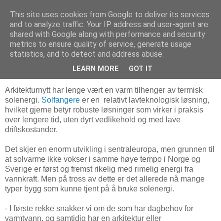
This site uses cookies from Google to deliver its services
Arkitektur & Miljøteknologi
and to analyze traffic. Your IP address and user-agent are
shared with Google along with performance and security
metrics to ensure quality of service, generate usage
statistics, and to detect and address abuse.
13 oktober 2012
Enorm teknologiutvikling innen solenergi
LEARN MORE
GOT IT
Arkitekturnytt har lenge vært en varm tilhenger av termisk
solenergi.
Solfangere
er en relativt lavteknologisk løsning,
hvilket gjerne betyr robuste løsninger som virker i praksis
over lengere tid, uten dyrt vedlikehold og med lave
driftskostander.
Det skjer en enorm utvikling i sentraleuropa, men grunnen til
at solvarme ikke vokser i samme høye tempo i Norge og
Sverige er først og fremst rikelig med rimelig energi fra
vannkraft. Men på tross av dette er det allerede nå mange
typer bygg som kunne tjent på å bruke solenergi.
- I første rekke snakker vi om de som har dagbehov for
varmtvann, og samtidig har en arkitektur eller