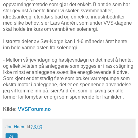
oppvarmingsmetode som gjør det enkelt. Blant de som har
stor gevinst å hente finner vi skoler, svømmehaller,
idrettsanlegg, utendørs bad og en rekke industribedrifter
med slike behov, sier Lars Andrén, som under VVS-dagene
skal holde tre kurs om vannbåren solenergi.
I største deler av Sør-Norge kan i 4-6 måneder året hente
inn hele varmelasten fra solenergi.
- Mellom vårjevndøgn og høstjevndøgn er det mest å hente,
og effektiviteten på anleggene som bygges er i rask stigning.
Ikke minst er anleggene svært lite energikrevende å drive.
Som kjent er det stadig flere som bruker varmepumpe som
ekstra motor i anleggene, det er en spennende anvendelse
jeg vil komme inn på, sier Andrén, som for øvrig ser alle
former for fornybar energi som spennende for framtiden.
Kilde:
VVSForum.no
Jon Hoem
kl
23:00
Del