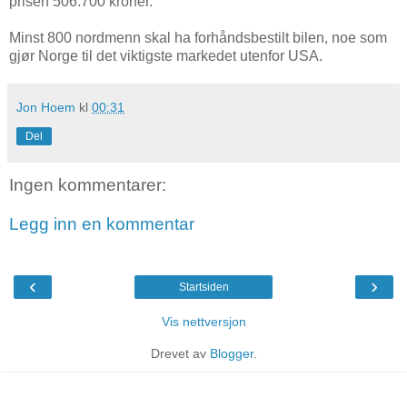
prisen 506.700 kroner.
Minst 800 nordmenn skal ha forhåndsbestilt bilen, noe som
gjør Norge til det viktigste markedet utenfor USA.
Jon Hoem
kl
00:31
Del
Ingen kommentarer:
Legg inn en kommentar
‹
›
Startsiden
Vis nettversjon
Drevet av
Blogger
.