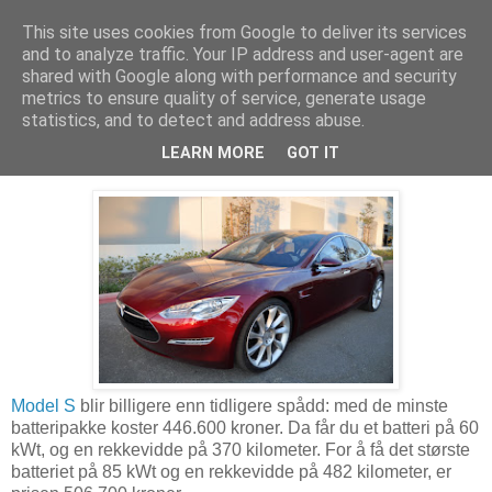
This site uses cookies from Google to deliver its services
Arkitektur & Miljøteknologi
and to analyze traffic. Your IP address and user-agent are
shared with Google along with performance and security
metrics to ensure quality of service, generate usage
statistics, and to detect and address abuse.
21 desember 2012
Tesla Model S er priset
LEARN MORE
GOT IT
Model S
blir billigere enn tidligere spådd: med de minste
batteripakke koster 446.600 kroner. Da får du et batteri på 60
kWt, og en rekkevidde på 370 kilometer. For å få det største
batteriet på 85 kWt og en rekkevidde på 482 kilometer, er