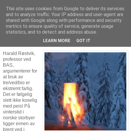
This site uses cookies from Google to deliver its services
Arkitektur & Miljøteknologi
and to analyze traffic. Your IP address and user-agent are
shared with Google along with performance and security
metrics to ensure quality of service, generate usage
statistics, and to detect and address abuse.
18 januar 2013
Vekk med peisen
LEARN MORE
GOT IT
Harald Røstvik,
professor ved
BAS,
argumenterer for
at bruk av
tre/ved/bio er
ekstremt farlig.
Det er følgelig
slett ikke koselig
med peis! På
vinterstid i
norske storbyer
ligger eimen av
brent ved i