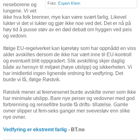
Foto:
Espen Klem
neseborene og
lungene. Vi vet
ikke hva folk brenner, mye kan være svært farlig. Likevel
lukter vi det vi lukter og gjør ikke noe ved det. Det er nå på
høy tid å pusse støv av en død debatt om hyggen ved peis
og vedovn.
Ifølge EU-regelverket kan kjøretøy som har oppnådd en viss
alder avskiltes dersom de ikke har vært inne til EU-kontroll
og eventuelt blitt oppgradert. Slik avskilting skjer daglig
både av hensyn til miljøet (høye utslipp) og sikkerheten. Vi
har imidlertid ingen lignende ordning for vedfyring. Det
burde vi få, ifølge Røstvik.
Røstvik mener at feiervesenet burde avskilte ovner som ikke
har minimale utslipp. Bare nye peiser og vedovner med god
forbrenning og rensefiltre burde få drifts- tillatelse. Gamle
ovner slipper ut fem-seks ganger mer svevestøv enn slike
nye ovner.
Vedfyring er ekstremt farlig
- BT.no