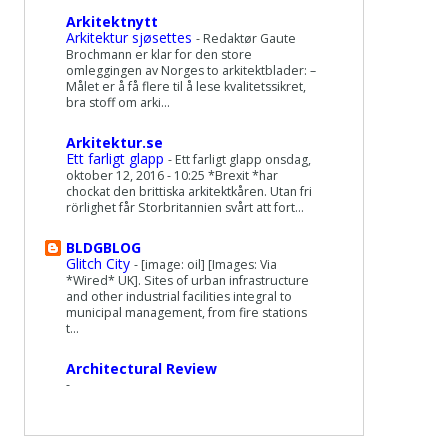
Arkitektnytt
Arkitektur sjøsettes
-
Redaktør Gaute
Brochmann er klar for den store
omleggingen av Norges to arkitektblader: –
Målet er å få flere til å lese kvalitetssikret,
bra stoff om arki...
Arkitektur.se
Ett farligt glapp
-
Ett farligt glapp onsdag,
oktober 12, 2016 - 10:25 *Brexit *har
chockat den brittiska arkitektkåren. Utan fri
rörlighet får Storbritannien svårt att fort...
BLDGBLOG
Glitch City
-
[image: oil] [Images: Via
*Wired* UK]. Sites of urban infrastructure
and other industrial facilities integral to
municipal management, from fire stations
t...
Architectural Review
-