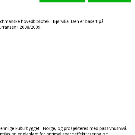
chmanske hovedbibliotek i Bjørvika. Den er basert på
urransen i 2008/2009.
ennlige kulturbygget i Norge, og prosjekteres med passivhusnivå.
tilasjon er planlagt for optimal energieffektivisering og