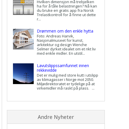
Hvilken dimensjon må trebjelken
ha for å tåle belastningen? Nå kan
du bruke en gratis app fra Norsk
Trelastkontroll for å finne ut dette
r...
Drømmen om den enkle hytta
Foto: Andreas Harvik,
Nasjonalmuseet for kunst,
arkitektur og design Wenche
Selmer dyrket idealet om et rikt liv
med enkle midler. En utstil...
Lavutslippssamfunnet innen
rekkevidde
Det er mulig med store kutt i utslipp
av klimagasser i Norge mot 2050.
Miljødirektoratet er tydelige på at
virkemidler må raskt på plass. ...
Andre Nyheter