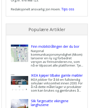
Org.nr. 976 968 123.
Tips oss
Redaksjonelt ansvarlig: Jon Hoem.
Populære Artikler
Finn mobilstrålingen der du bor
Nasjonal
kommunikasjonsmyndighet (Nkom)
lanserer en ny og forbedret
versjon av Finnsenderen.no, som
nå er tilpasset alle plattformer. Tje...
IKEA kjøper tilbake gamle møbler
IKEA jobber for å bli en fullstendig
sirkulær virksomhet innen 2030. For
å nå dette målet lager vi produkter
som kan brukes og gjenbrukes å...
Slik fargesatte vikingene
langhusene