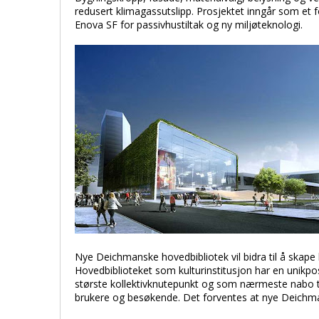
redusert klimagassutslipp. Prosjektet inngår som et 
Enova SF for passivhustiltak og ny miljøteknologi.
Nye Deichmanske hovedbibliotek vil bidra til å skape l
Hovedbiblioteket som kulturinstitusjon har en unikp
største kollektivknutepunkt og som nærmeste nabo til
brukere og besøkende. Det forventes at nye Deichman v