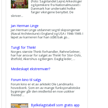
(Foto: Sagnlandet Lejre) Arkeologer
og kjemikere fra Nationalmuseet i
Danmark har undersøkt hvilke
farger vikingene benyttet. De
skriver...
Jan Herman Linge
Jan Herman Linge utdannet seg til skipsingeniør
(Naval Architecture) i England og USA i 1946-1949. I
løpet av karrieren har han stått bak go...
Tungt for Think!
Norges største Think-forhandler, RøhneSelmer,
har har ansvar for salget av Think! for Stor-Oslo,
Østfold, Akershus og Bergen. Daglig leder, ...
Medieskapt ekstremvær?
Forum kino til salgs
Forum kino er et av arkitekt Ole Landmarks
hovedverk. Som en av mange funksjonalistiske
bygninger går den imidlertid en noe usikker
fremtid ...
Bjelkelagstabell som gratis app