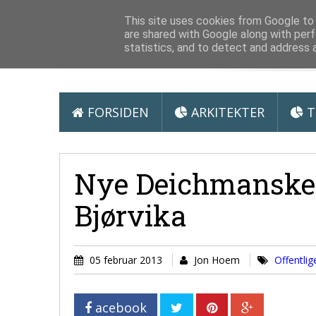
Arkitektur &
This site uses cookies from Google to d
are shared with Google along with perf
statistics, and to detect and address 
FORSIDEN
ARKITEKTER
T
Nye Deichmanske 
Bjørvika
05 februar 2013
Jon Hoem
Offentli
acebook