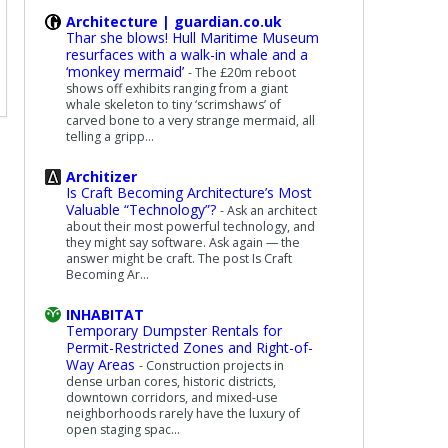
Architecture | guardian.co.uk
Thar she blows! Hull Maritime Museum
resurfaces with a walk-in whale and a
‘monkey mermaid’
-
The £20m reboot
shows off exhibits ranging from a giant
whale skeleton to tiny ‘scrimshaws’ of
carved bone to a very strange mermaid, all
telling a gripp...
Architizer
Is Craft Becoming Architecture’s Most
Valuable “Technology”?
-
Ask an architect
about their most powerful technology, and
they might say software. Ask again — the
answer might be craft. The post Is Craft
Becoming Ar...
INHABITAT
Temporary Dumpster Rentals for
Permit-Restricted Zones and Right-of-
Way Areas
-
Construction projects in
dense urban cores, historic districts,
downtown corridors, and mixed-use
neighborhoods rarely have the luxury of
open staging spac...