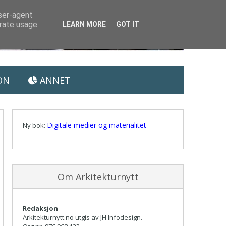
user-agent
erate usage
LEARN MORE
GOT IT
ON
ANNET
Digitale medier og materialitet
Ny bok:
Om Arkitekturnytt
Redaksjon
Arkitekturnytt.no utgis av JH Infodesign.