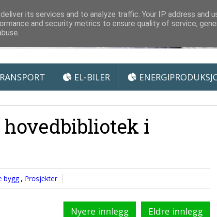
 Miljøteknologi
eliver its services and to analyze traffic. Your IP address and 
ormance and security metrics to ensure quality of service, gen
abuse.
RANSPORT
EL-BILER
ENERGIPRODUKSJ
hovedbibliotek i
ge bygg
,
Prosjekter
Nyere innlegg
Eldre innlegg