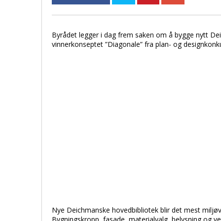
Byrådet legger i dag frem saken om å bygge nytt Dei
vinnerkonseptet ”Diagonale” fra plan- og designkonk
Nye Deichmanske hovedbibliotek blir det mest miljøv
Bygningskropp, fasade, materialvalg, belysning og ven