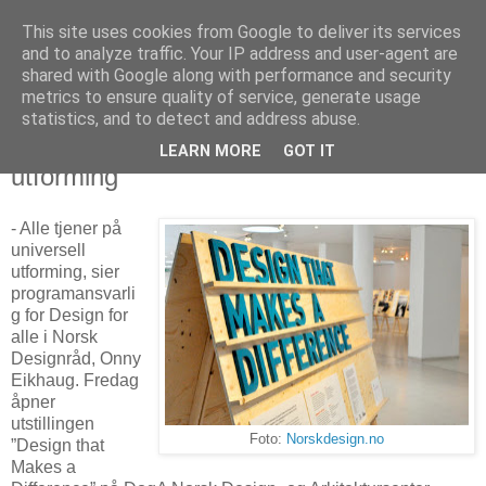
This site uses cookies from Google to deliver its services
Arkitektur & Miljøteknologi
and to analyze traffic. Your IP address and user-agent are
shared with Google along with performance and security
metrics to ensure quality of service, generate usage
statistics, and to detect and address abuse.
23 januar 2014
Design makes a difference - universell
LEARN MORE
GOT IT
utforming
- Alle tjener på
universell
utforming, sier
programansvarli
g for Design for
alle i Norsk
Designråd, Onny
Eikhaug. Fredag
åpner
utstillingen
Foto:
Norskdesign.no
”Design that
Makes a