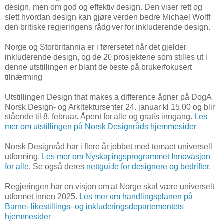
design, men om god og effektiv design. Den viser rett og
slett hvordan design kan gjøre verden bedre Michael Wolff
den britiske regjeringens rådgiver for inkluderende design.
Norge og Storbritannia er i førersetet når det gjelder
inkluderende design, og de 20 prosjektene som stilles ut i
denne utstillingen er blant de beste på brukerfokusert
tilnærming
Utstillingen Design that makes a difference åpner på DogA
Norsk Design- og Arkitektursenter 24. januar kl 15.00 og blir
stående til 8. februar. Åpent for alle og gratis inngang.
Les
mer om utstillingen på Norsk Designråds hjemmesider
Norsk Designråd har i flere år jobbet med temaet universell
utforming.
Les mer om Nyskapingsprogrammet Innovasjon
for alle
. Se også deres
nettguide for designere og bedrifter
.
Regjeringen har en visjon om at Norge skal være universelt
utformet innen 2025.
Les mer om handlingsplanen på
Barne- likestillings- og inkluderingsdepartementets
hjemmesider