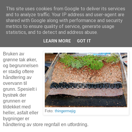
This site uses cookies from Google to deliver its services
Arkitektur & Miljøteknologi
and to analyze traffic. Your IP address and user-agent are
shared with Google along with performance and security
metrics to ensure quality of service, generate usage
statistics, and to detect and address abuse.
18 januar 2014
Grønne tak kan bli påbudt
LEARN MORE
GOT IT
Bruken av
grønne tak øker,
og begrunnelsen
er stadig oftere
håndtering av
overvann til
grunn. Spesielt i
bystrøk der
grunnen er
tildekket med
Foto:
thingermejig
heller, asfalt eller
bygninger er
håndtering av store regnfall en utfordring.