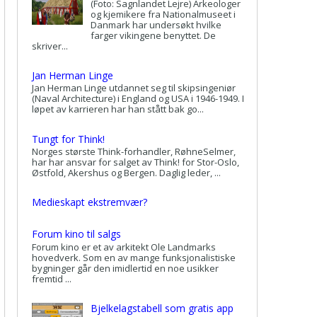
(Foto: Sagnlandet Lejre) Arkeologer
og kjemikere fra Nationalmuseet i
Danmark har undersøkt hvilke
farger vikingene benyttet. De
skriver...
Jan Herman Linge
Jan Herman Linge utdannet seg til skipsingeniør
(Naval Architecture) i England og USA i 1946-1949. I
løpet av karrieren har han stått bak go...
Tungt for Think!
Norges største Think-forhandler, RøhneSelmer,
har har ansvar for salget av Think! for Stor-Oslo,
Østfold, Akershus og Bergen. Daglig leder, ...
Medieskapt ekstremvær?
Forum kino til salgs
Forum kino er et av arkitekt Ole Landmarks
hovedverk. Som en av mange funksjonalistiske
bygninger går den imidlertid en noe usikker
fremtid ...
Bjelkelagstabell som gratis app