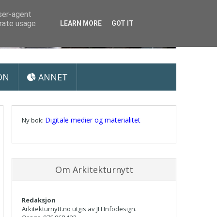
user-agent
erate usage
LEARN MORE
GOT IT
ON
ANNET
Digitale medier og materialitet
Ny bok:
Om Arkitekturnytt
Redaksjon
Arkitekturnytt.no utgis av JH Infodesign.