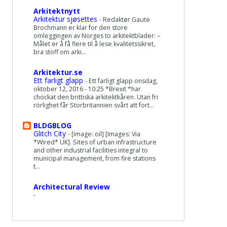
Arkitektnytt
Arkitektur sjøsettes
-
Redaktør Gaute
Brochmann er klar for den store
omleggingen av Norges to arkitektblader: –
Målet er å få flere til å lese kvalitetssikret,
bra stoff om arki...
Arkitektur.se
Ett farligt glapp
-
Ett farligt glapp onsdag,
oktober 12, 2016 - 10:25 *Brexit *har
chockat den brittiska arkitektkåren. Utan fri
rörlighet får Storbritannien svårt att fort...
BLDGBLOG
Glitch City
-
[image: oil] [Images: Via
*Wired* UK]. Sites of urban infrastructure
and other industrial facilities integral to
municipal management, from fire stations
t...
Architectural Review
-