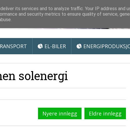
 Miljøteknologi
eliver its services and to analyze traffic. Your IP address and 
ormance and security metrics to ensure quality of service, gen
abuse.
RANSPORT
EL-BILER
ENERGIPRODUKSJ
en solenergi
Nyere innlegg
Eldre innlegg