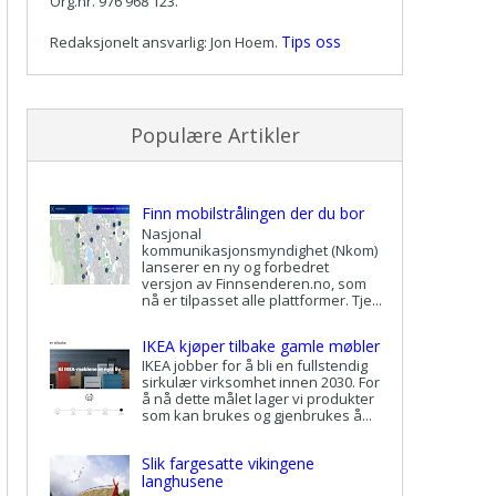
Org.nr. 976 968 123.
Tips oss
Redaksjonelt ansvarlig: Jon Hoem.
Populære Artikler
Finn mobilstrålingen der du bor
Nasjonal
kommunikasjonsmyndighet (Nkom)
lanserer en ny og forbedret
versjon av Finnsenderen.no, som
nå er tilpasset alle plattformer. Tje...
IKEA kjøper tilbake gamle møbler
IKEA jobber for å bli en fullstendig
sirkulær virksomhet innen 2030. For
å nå dette målet lager vi produkter
som kan brukes og gjenbrukes å...
Slik fargesatte vikingene
langhusene