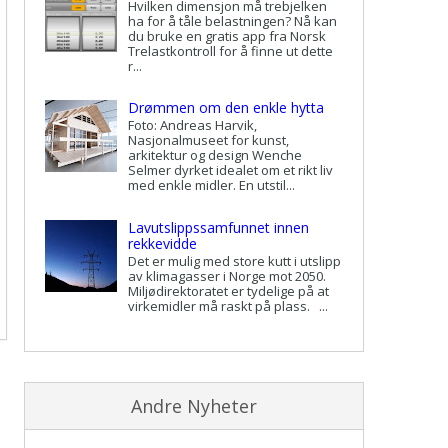
Hvilken dimensjon må trebjelken
ha for å tåle belastningen? Nå kan
du bruke en gratis app fra Norsk
Trelastkontroll for å finne ut dette
r...
Drømmen om den enkle hytta
Foto: Andreas Harvik,
Nasjonalmuseet for kunst,
arkitektur og design Wenche
Selmer dyrket idealet om et rikt liv
med enkle midler. En utstil...
Lavutslippssamfunnet innen
rekkevidde
Det er mulig med store kutt i utslipp
av klimagasser i Norge mot 2050.
Miljødirektoratet er tydelige på at
virkemidler må raskt på plass. ...
Andre Nyheter