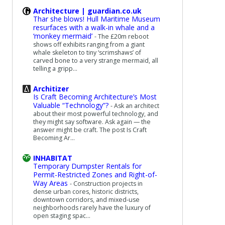
Architecture | guardian.co.uk
Thar she blows! Hull Maritime Museum
resurfaces with a walk-in whale and a
‘monkey mermaid’
-
The £20m reboot
shows off exhibits ranging from a giant
whale skeleton to tiny ‘scrimshaws’ of
carved bone to a very strange mermaid, all
telling a gripp...
Architizer
Is Craft Becoming Architecture’s Most
Valuable “Technology”?
-
Ask an architect
about their most powerful technology, and
they might say software. Ask again — the
answer might be craft. The post Is Craft
Becoming Ar...
INHABITAT
Temporary Dumpster Rentals for
Permit-Restricted Zones and Right-of-
Way Areas
-
Construction projects in
dense urban cores, historic districts,
downtown corridors, and mixed-use
neighborhoods rarely have the luxury of
open staging spac...