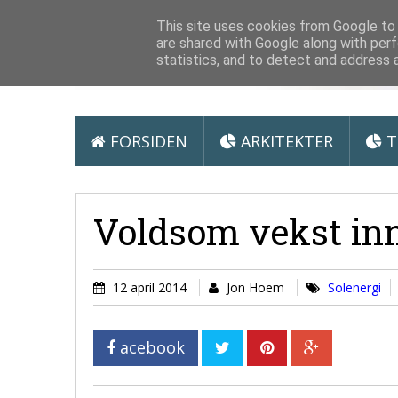
Arkitektur &
This site uses cookies from Google to d
are shared with Google along with perf
statistics, and to detect and address 
FORSIDEN
ARKITEKTER
T
Voldsom vekst inn
12 april 2014
Jon Hoem
Solenergi
acebook