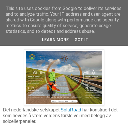
This site uses cookies from Google to deliver its services
Arkitektur & Miljøteknologi
and to analyze traffic. Your IP address and user-agent are
shared with Google along with performance and security
metrics to ensure quality of service, generate usage
statistics, and to detect and address abuse.
19 november 2014
Vei av solcellepaneler
LEARN MORE
GOT IT
Det nederlandske selskapet
SolaRoad
har konstruert det
som hevdes å være verdens første vei med belegg av
solcellerpaneler.