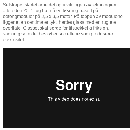
Selskapet startet arbeidet og utviklingen av teknologien
allerede i 2011, og har nå en løsning basert på
betongmoduler på 2,5 x 3,5 meter. På toppen av modulene
ligger et én centimeter tykt, herdet glass med en ruglete
overflate. Glasset skal sørge for tilstrekkelig friksjon,
samtidig som det beskytter solcellene som produserer
elektrisitet.