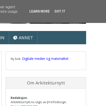
user-agent
erate usage
LEARN MORE
GOT IT
ON
ANNET
Digitale medier og materialitet
Ny bok:
Om Arkitekturnytt
Redaksjon
Arkitekturnytt.no utgis av JH Infodesign.