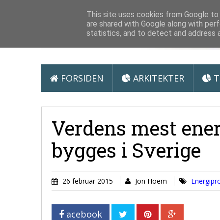
Arkitektur &
This site uses cookies from Google to d
are shared with Google along with perf
statistics, and to detect and address 
FORSIDEN
ARKITEKTER
T
Verdens mest ener
bygges i Sverige
26 februar 2015
Jon Hoem
Energipr
acebook