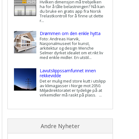
Hvilken dimensjon må trebjelken
ha for å tåle belastningen? Nå kan
du bruke en gratis app fra Norsk
Trelastkontroll for å finne ut dette
r...
Drømmen om den enkle hytta
Foto: Andreas Harvik,
Nasjonalmuseet for kunst,
arkitektur og design Wenche
Selmer dyrket idealet om et rikt liv
med enkle midler. En utstil...
Lavutslippssamfunnet innen
rekkevidde
Det er mulig med store kutt i utslipp
av klimagasser i Norge mot 2050.
Miljødirektoratet er tydelige på at
virkemidler må raskt på plass. ...
Andre Nyheter