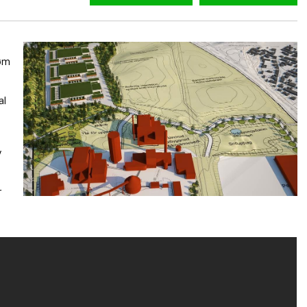
røm
al
v
r