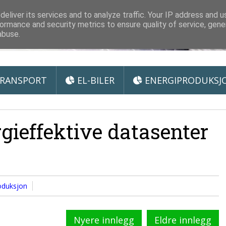
 Miljøteknologi
eliver its services and to analyze traffic. Your IP address and 
ormance and security metrics to ensure quality of service, gen
abuse.
RANSPORT
EL-BILER
ENERGIPRODUKSJ
gieffektive datasenter
oduksjon
Nyere innlegg
Eldre innlegg