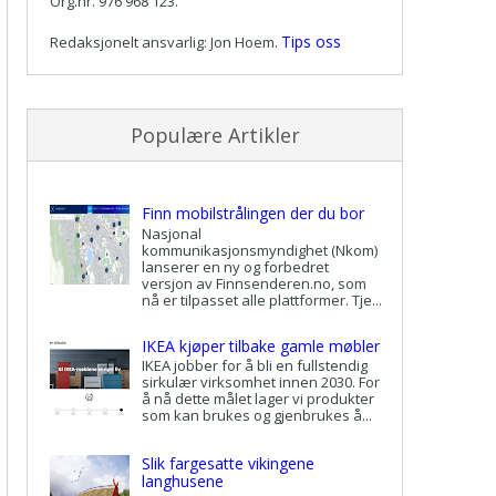
Org.nr. 976 968 123.
Tips oss
Redaksjonelt ansvarlig: Jon Hoem.
Populære Artikler
Finn mobilstrålingen der du bor
Nasjonal
kommunikasjonsmyndighet (Nkom)
lanserer en ny og forbedret
versjon av Finnsenderen.no, som
nå er tilpasset alle plattformer. Tje...
IKEA kjøper tilbake gamle møbler
IKEA jobber for å bli en fullstendig
sirkulær virksomhet innen 2030. For
å nå dette målet lager vi produkter
som kan brukes og gjenbrukes å...
Slik fargesatte vikingene
langhusene