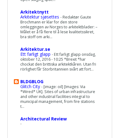
Arkitektnytt
Arkitektur sjøsettes
-
Redaktør Gaute
Brochmann er klar for den store
omleggingen av Norges to arkitektblader: –
Målet er å få flere til å lese kvalitetssikret,
bra stoff om arki...
Arkitektur.se
Ett farligt glapp
-
Ett farligt glapp onsdag,
oktober 12, 2016 - 10:25 *Brexit *har
chockat den brittiska arkitektkåren. Utan fri
rörlighet får Storbritannien svårt att fort...
BLDGBLOG
Glitch City
-
[image: oil] [Images: Via
*Wired* UK]. Sites of urban infrastructure
and other industrial facilities integral to
municipal management, from fire stations
t...
Architectural Review
-