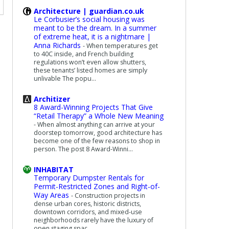
Architecture | guardian.co.uk
Le Corbusier’s social housing was
meant to be the dream. In a summer
of extreme heat, it is a nightmare |
Anna Richards
-
When temperatures get
to 40C inside, and French building
regulations won’t even allow shutters,
these tenants’ listed homes are simply
unlivable The popu...
Architizer
8 Award-Winning Projects That Give
“Retail Therapy” a Whole New Meaning
-
When almost anything can arrive at your
doorstep tomorrow, good architecture has
become one of the few reasons to shop in
person. The post 8 Award-Winni...
INHABITAT
Temporary Dumpster Rentals for
Permit-Restricted Zones and Right-of-
Way Areas
-
Construction projects in
dense urban cores, historic districts,
downtown corridors, and mixed-use
neighborhoods rarely have the luxury of
open staging spac...