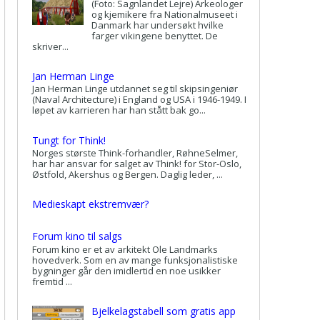
(Foto: Sagnlandet Lejre) Arkeologer
og kjemikere fra Nationalmuseet i
Danmark har undersøkt hvilke
farger vikingene benyttet. De
skriver...
Jan Herman Linge
Jan Herman Linge utdannet seg til skipsingeniør
(Naval Architecture) i England og USA i 1946-1949. I
løpet av karrieren har han stått bak go...
Tungt for Think!
Norges største Think-forhandler, RøhneSelmer,
har har ansvar for salget av Think! for Stor-Oslo,
Østfold, Akershus og Bergen. Daglig leder, ...
Medieskapt ekstremvær?
Forum kino til salgs
Forum kino er et av arkitekt Ole Landmarks
hovedverk. Som en av mange funksjonalistiske
bygninger går den imidlertid en noe usikker
fremtid ...
Bjelkelagstabell som gratis app