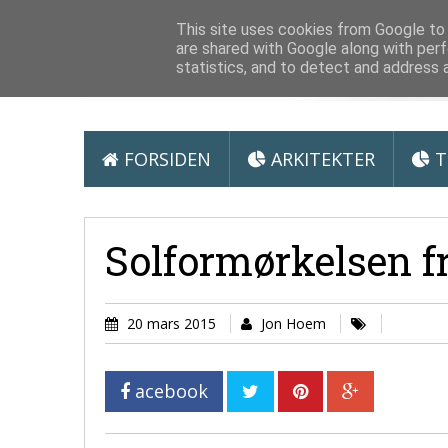
Arkitektur &
This site uses cookies from Google to d
are shared with Google along with perf
statistics, and to detect and address 
FORSIDEN
ARKITEKTER
T
Solformørkelsen 
20 mars 2015
Jon Hoem
acebook