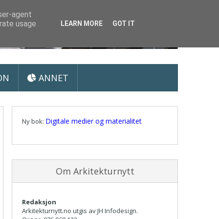
user-agent
erate usage
LEARN MORE
GOT IT
ON
ANNET
Digitale medier og materialitet
Ny bok:
Om Arkitekturnytt
Redaksjon
Arkitekturnytt.no utgis av JH Infodesign.