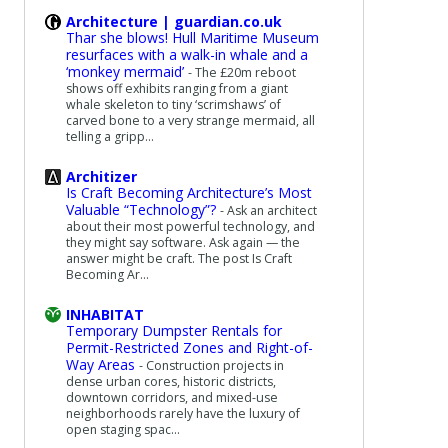
Architecture | guardian.co.uk
Thar she blows! Hull Maritime Museum
resurfaces with a walk-in whale and a
‘monkey mermaid’
-
The £20m reboot
shows off exhibits ranging from a giant
whale skeleton to tiny ‘scrimshaws’ of
carved bone to a very strange mermaid, all
telling a gripp...
Architizer
Is Craft Becoming Architecture’s Most
Valuable “Technology”?
-
Ask an architect
about their most powerful technology, and
they might say software. Ask again — the
answer might be craft. The post Is Craft
Becoming Ar...
INHABITAT
Temporary Dumpster Rentals for
Permit-Restricted Zones and Right-of-
Way Areas
-
Construction projects in
dense urban cores, historic districts,
downtown corridors, and mixed-use
neighborhoods rarely have the luxury of
open staging spac...