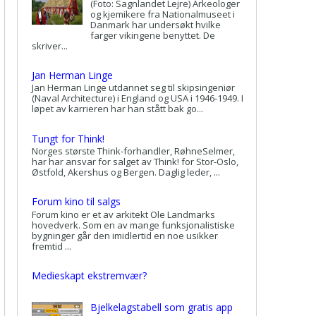
(Foto: Sagnlandet Lejre) Arkeologer
og kjemikere fra Nationalmuseet i
Danmark har undersøkt hvilke
farger vikingene benyttet. De
skriver...
Jan Herman Linge
Jan Herman Linge utdannet seg til skipsingeniør
(Naval Architecture) i England og USA i 1946-1949. I
løpet av karrieren har han stått bak go...
Tungt for Think!
Norges største Think-forhandler, RøhneSelmer,
har har ansvar for salget av Think! for Stor-Oslo,
Østfold, Akershus og Bergen. Daglig leder, ...
Forum kino til salgs
Forum kino er et av arkitekt Ole Landmarks
hovedverk. Som en av mange funksjonalistiske
bygninger går den imidlertid en noe usikker
fremtid ...
Medieskapt ekstremvær?
Bjelkelagstabell som gratis app