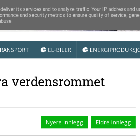
 Miljøteknologi
eliver its services and to analyze traffic. Your IP address and 
ormance and security metrics to ensure quality of service, gen
abuse.
RANSPORT
EL-BILER
ENERGIPRODUKSJ
fra verdensrommet
Nyere innlegg
Eldre innlegg