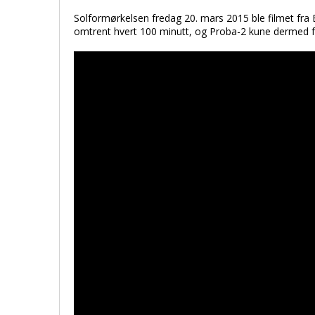
Solformørkelsen fredag 20. mars 2015 ble filmet fra E
omtrent hvert 100 minutt, og Proba-2 kune dermed f