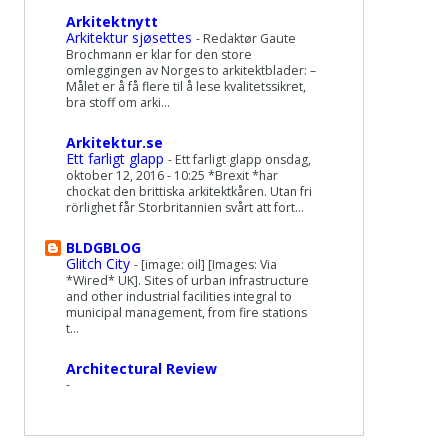
Arkitektnytt
Arkitektur sjøsettes
-
Redaktør Gaute
Brochmann er klar for den store
omleggingen av Norges to arkitektblader: –
Målet er å få flere til å lese kvalitetssikret,
bra stoff om arki...
Arkitektur.se
Ett farligt glapp
-
Ett farligt glapp onsdag,
oktober 12, 2016 - 10:25 *Brexit *har
chockat den brittiska arkitektkåren. Utan fri
rörlighet får Storbritannien svårt att fort...
BLDGBLOG
Glitch City
-
[image: oil] [Images: Via
*Wired* UK]. Sites of urban infrastructure
and other industrial facilities integral to
municipal management, from fire stations
t...
Architectural Review
-