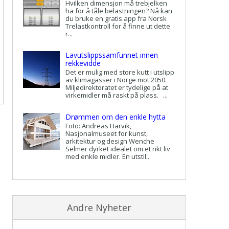
Hvilken dimensjon må trebjelken
ha for å tåle belastningen? Nå kan
du bruke en gratis app fra Norsk
Trelastkontroll for å finne ut dette
r...
Lavutslippssamfunnet innen
rekkevidde
Det er mulig med store kutt i utslipp
av klimagasser i Norge mot 2050.
Miljødirektoratet er tydelige på at
virkemidler må raskt på plass. ...
Drømmen om den enkle hytta
Foto: Andreas Harvik,
Nasjonalmuseet for kunst,
arkitektur og design Wenche
Selmer dyrket idealet om et rikt liv
med enkle midler. En utstil...
Andre Nyheter