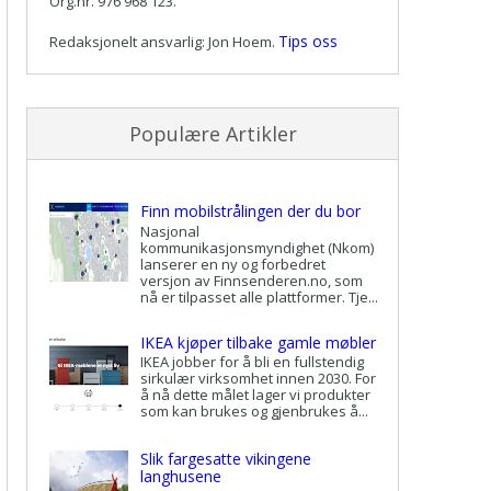
Org.nr. 976 968 123.
Tips oss
Redaksjonelt ansvarlig: Jon Hoem.
Populære Artikler
Finn mobilstrålingen der du bor
Nasjonal
kommunikasjonsmyndighet (Nkom)
lanserer en ny og forbedret
versjon av Finnsenderen.no, som
nå er tilpasset alle plattformer. Tje...
IKEA kjøper tilbake gamle møbler
IKEA jobber for å bli en fullstendig
sirkulær virksomhet innen 2030. For
å nå dette målet lager vi produkter
som kan brukes og gjenbrukes å...
Slik fargesatte vikingene
langhusene