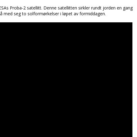
SAs Proba-2 satellitt. Denne satellitten sirkler rundt jorden en gang
å med seg to solformørkelser i løpet av formiddagen.